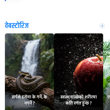
वेबस्टोरिज
सर्पले डसेमा के गर्ने, के
स्वस्थ मान्छेको शरीरमा
ए
नगर्ने ?
कति रगत हुन्छ ?