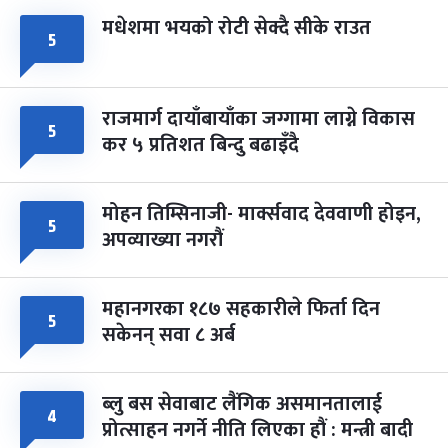
मधेशमा भयको रोटी सेक्दै सीके राउत
५
राजमार्ग दायाँबायाँका जग्गामा लाग्ने विकास
५
कर ५ प्रतिशत बिन्दु बढाइँदै
मोहन तिम्सिनाजी- मार्क्सवाद देववाणी होइन,
५
अपव्याख्या नगरौं
महानगरका १८७ सहकारीले फिर्ता दिन
५
सकेनन् सवा ८ अर्ब
ब्लु बस सेवाबाट लैंगिक असमानतालाई
४
प्रोत्साहन नगर्ने नीति लिएका हौं : मन्त्री बादी