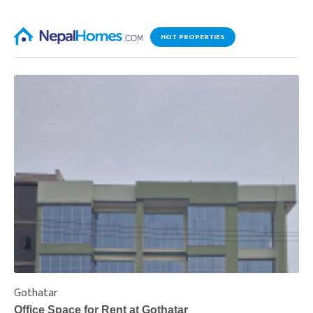
HOT PROPERTIES
Gothatar
S
Office Space for Rent at Gothatar
H