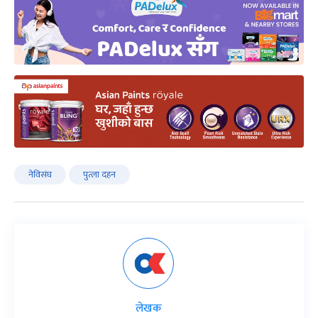
नेविसंघ
पुत्ला दहन
लेखक