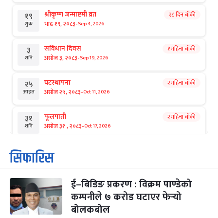
श्रीकृष्ण जन्माष्टमी व्रत
२८ दिन बाँकी
१९
-
भाद्र १९, २०८३
Sep 4, 2026
शुक्र
संविधान दिवस
१ महिना बाँकी
३
-
असोज ३, २०८३
Sep 19, 2026
शनि
घटस्थापना
२ महिना बाँकी
२५
-
असोज २५, २०८३
Oct 11, 2026
आइत
फूलपाती
२ महिना बाँकी
३१
-
असोज ३१ , २०८३
Oct 17, 2026
शनि
कार्तिक सङ्क्रान्ति
२ महिना बाँकी
१
सिफारिस
-
कार्तिक १, २०८३
Oct 18, 2026
आइत
ई–बिडिङ प्रकरण : विक्रम पाण्डेको
महानवमी
२ महिना बाँकी
३
-
कम्पनीले ७ करोड घटाएर फेर्‍यो
कार्तिक ३, २०८३
Oct 20, 2026
मंगल
बोलकबोल