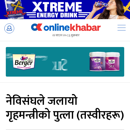
Skip
to
२२ साउन २०८३, शुक्रबार
content
नेविसंघले जलायो
गृहमन्त्रीको पुत्ला (तस्वीरहरू)