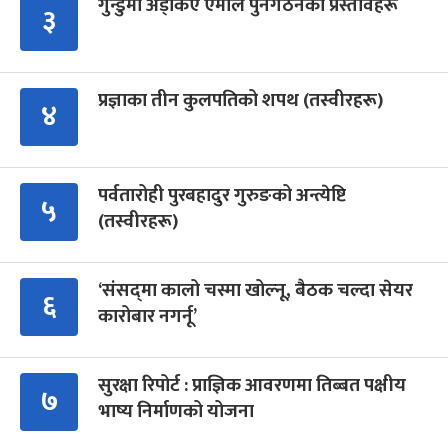
गुन्डुमा अड्किए एमाले पुनर्गठनका प्रस्तावहरू
३
प्रज्ञाका तीन कुलपतिको शपथ (तस्वीरहरू)
४
पर्वतारोही पुरबहादुर गुरुङको अन्त्येष्टि
५
(तस्वीरहरू)
‘संसद्‍मा कालो चस्मा खोल्नू, बैठक चल्दा सेयर
६
कारोबार नगर्नू’
सुरक्षा रिपोर्ट : प्राज्ञिक आवरणमा तिब्बत पक्षीय
७
भाष्य निर्माणको योजना