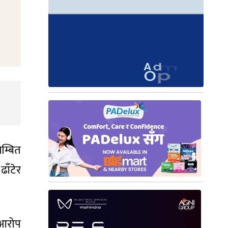
म्बित
ाँटेर
 आरोप