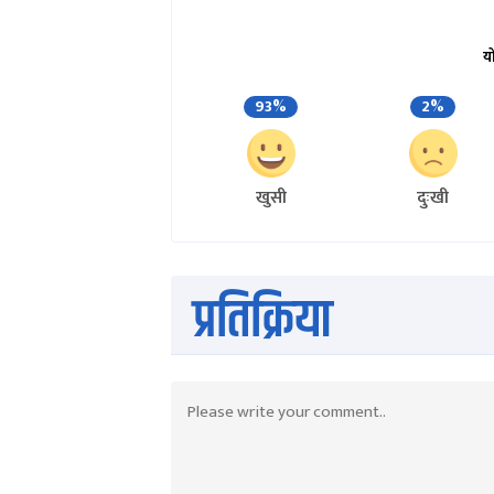
य
93%
2%
खुसी
दुःखी
प्रतिक्रिया