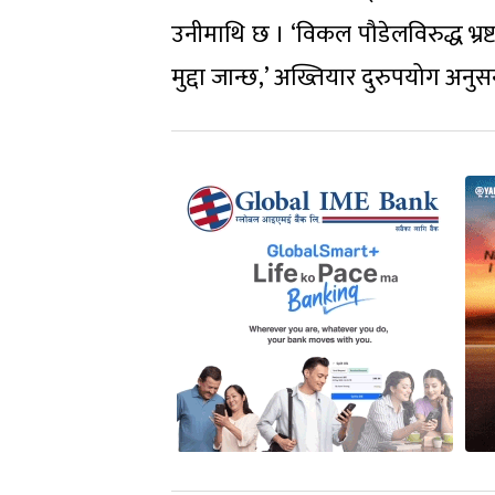
उनीमाथि छ । ‘विकल पौडेलविरुद्ध भ्रष
मुद्दा जान्छ,’ अख्तियार दुरुपयोग अ