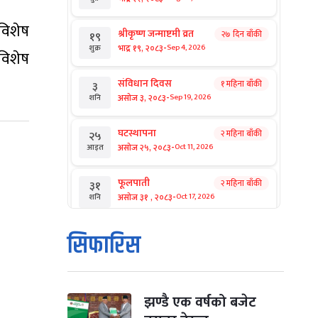
 विशेष
श्रीकृष्ण जन्माष्टमी व्रत
२७ दिन बाँकी
१९
-
भाद्र १९, २०८३
Sep 4, 2026
शुक्र
विशेष
संविधान दिवस
१ महिना बाँकी
३
-
असोज ३, २०८३
Sep 19, 2026
शनि
घटस्थापना
२ महिना बाँकी
२५
-
असोज २५, २०८३
Oct 11, 2026
आइत
फूलपाती
२ महिना बाँकी
३१
-
असोज ३१ , २०८३
Oct 17, 2026
शनि
कार्तिक सङ्क्रान्ति
२ महिना बाँकी
१
सिफारिस
-
कार्तिक १, २०८३
Oct 18, 2026
आइत
महानवमी
२ महिना बाँकी
३
-
कार्तिक ३, २०८३
Oct 20, 2026
मंगल
झण्डै एक वर्षको बजेट