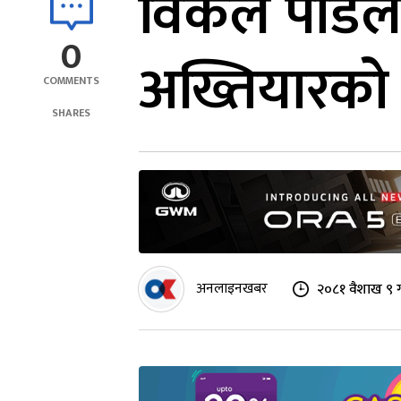
विकल पौडेलविरु
0
अख्तियारको 
COMMENTS
SHARES
अनलाइनखबर
२०८१ वैशाख ९ ग