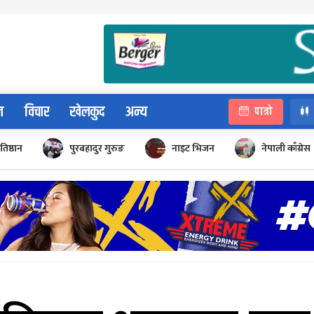
न
विचार
खेलकुद
अन्य
पात्रो
रतिष्ठान
पुरबहादुर गुरुङ
नाइट भिजन
नेपाली काँग्रेस