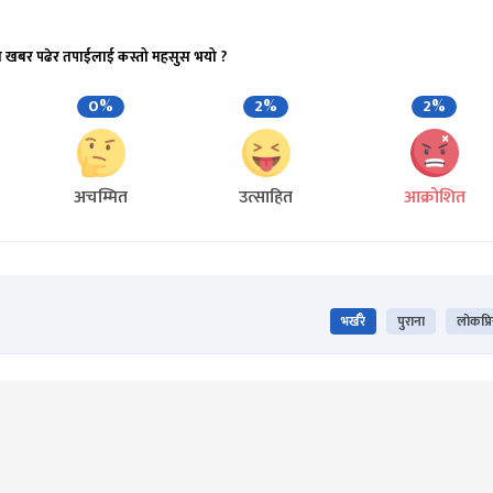
ो खबर पढेर तपाईलाई कस्तो महसुस भयो ?
0%
2%
2%
अचम्मित
उत्साहित
आक्रोशित
भर्खरै
पुराना
लोकप्र