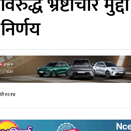
द्ध भ्रष्टाचार मुद्दा
निर्णय
ते १२:१४