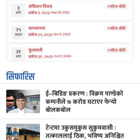
संविधान दिवस
१ महिना बाँकी
३
-
असोज ३, २०८३
Sep 19, 2026
शनि
घटस्थापना
२ महिना बाँकी
२५
-
असोज २५, २०८३
Oct 11, 2026
आइत
फूलपाती
२ महिना बाँकी
३१
-
असोज ३१ , २०८३
Oct 17, 2026
शनि
कार्तिक सङ्क्रान्ति
२ महिना बाँकी
१
सिफारिस
-
कार्तिक १, २०८३
Oct 18, 2026
आइत
ई–बिडिङ प्रकरण : विक्रम पाण्डेको
महानवमी
२ महिना बाँकी
३
-
कम्पनीले ७ करोड घटाएर फेर्‍यो
कार्तिक ३, २०८३
Oct 20, 2026
मंगल
बोलकबोल
विजयादशमी
२ महिना बाँकी
४
-
कार्तिक ४, २०८३
Oct 21, 2026
बुध
टेन्टमा उकुसमुकुस सुकुमवासी :
तत्काललाई ठिक, भविष्य अनिश्चित
पापा‌ङ्कुशा एकादशी व्रत
२ महिना बाँकी
५