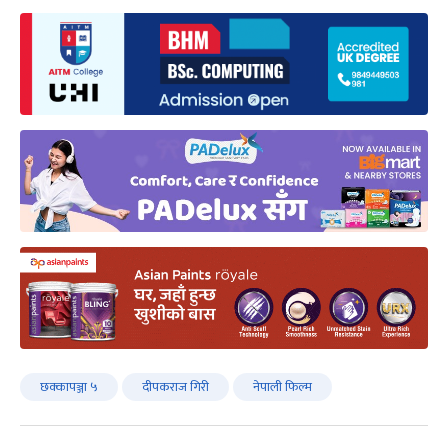
छक्कापञ्जा ५
दीपकराज गिरी
नेपाली फिल्म