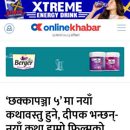
Skip
to
२३ साउन २०८३, शनिबार
content
‘छक्कापञ्जा ५’ मा नयाँ
कथावस्तु हुने, दीपक भन्छन्-
नयाँ कथा हाम्रो फिल्मको