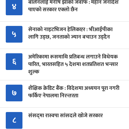
बालेनलाई मनीष झाको जवाफ : महान जनादेश
४
पाएको सरकार एक्लो छैन
सेनाको नाइटभिजन हेलिकप्टर : भीआईपीका
५
लागि उड्छ, जनताको ज्यान बचाउन उड्दैन
अमेरिकामा रूसमाथि प्रतिबन्ध लगाउने विधेयक
६
पारित, भारतसहित ५ देशमा शतप्रतिशत भन्सार
शुल्क
शैक्षिक क्रेडिट बैंक : विदेशमा अध्ययन पूरा नगरी
७
फर्किए नेपालमा निरन्तरता
संसद्‍मा रास्वपा सांसदले खोजे सरकार
८