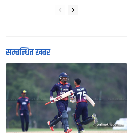
‹
›
सम्बन्धित खबर