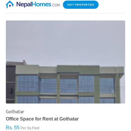
HOT PROPERTIES
Gothatar
S
Office Space for Rent at Gothatar
H
Rs. 55
R
Per Sq.Feet