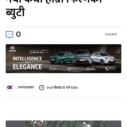
ब्युटी
0
SHARES
अनलाइनखबर
२०८१ वैशाख १२ गते १३:१३