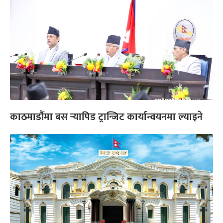
काठमाडौंमा बस र्‍यापिड ट्रान्जिट कार्यान्वयनमा ल्याइने