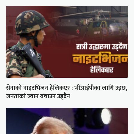
सेनाको नाइटभिजन हेलिकप्टर : भीआईपीका लागि उड्छ,
जनताको ज्यान बचाउन उड्दैन