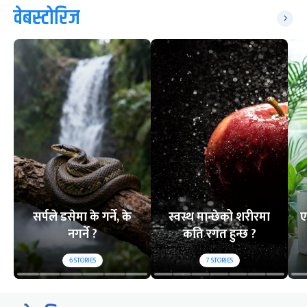
वेबस्टोरिज
सर्पले डसेमा के गर्ने, के
स्वस्थ मान्छेको शरीरमा
ए
नगर्ने ?
कति रगत हुन्छ ?
6
STORIES
7
STORIES