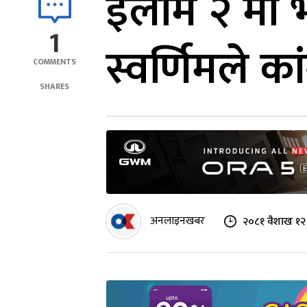
इलाम २ मा भे
1
स्वर्णिमले कांग
COMMENTS
SHARES
अनलाइनखबर
२०८१ वैशाख १२