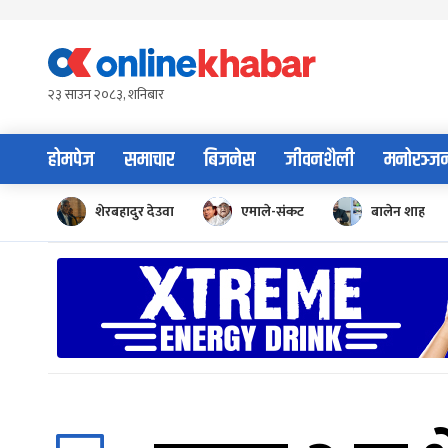
Skip
to
content
२३ साउन २०८३, शनिबार
होमपेज
समाचार
बिजनेस
जीवनशैली
मनोरञ्ज
शेरबहादुर देउवा
एमाले-संकट
बालेन शाह