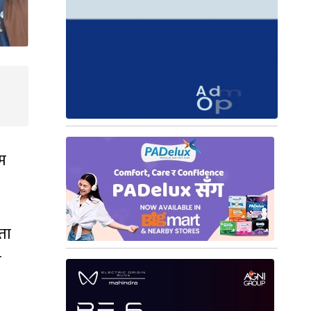
ाम
ता
ा