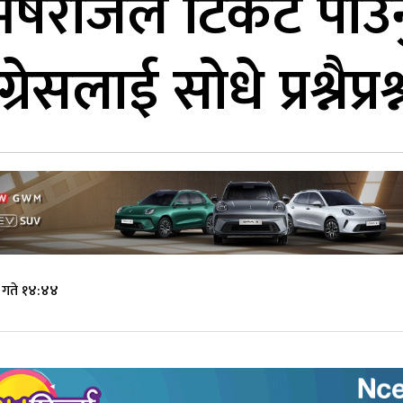
षराजले टिकट पाउनुपर
्रेसलाई सोधे प्रश्नैप्रश
 गते १४:४४