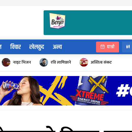
न
विचार
खेलकुद
अन्य
पात्रो
नाइट भिजन
रवि लामिछाने
अस्तित्व संकट