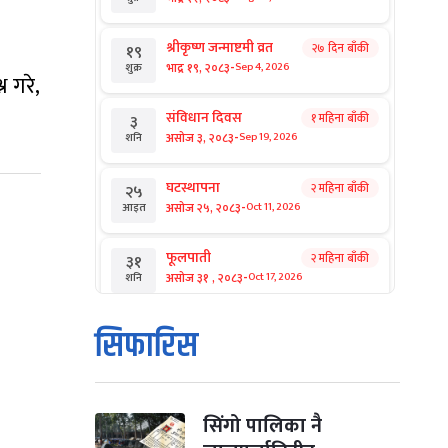
श्रीकृष्ण जन्माष्टमी व्रत
२७ दिन बाँकी
१९
-
भाद्र १९, २०८३
Sep 4, 2026
शुक्र
न गरे,
संविधान दिवस
१ महिना बाँकी
३
-
असोज ३, २०८३
Sep 19, 2026
शनि
घटस्थापना
२ महिना बाँकी
२५
-
असोज २५, २०८३
Oct 11, 2026
आइत
फूलपाती
२ महिना बाँकी
३१
-
असोज ३१ , २०८३
Oct 17, 2026
शनि
कार्तिक सङ्क्रान्ति
२ महिना बाँकी
१
सिफारिस
-
कार्तिक १, २०८३
Oct 18, 2026
आइत
महानवमी
२ महिना बाँकी
३
-
कार्तिक ३, २०८३
Oct 20, 2026
मंगल
सिंगो पालिका नै