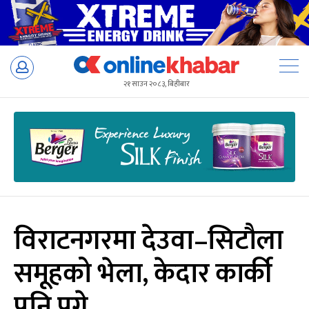
Skip
to
२१ साउन २०८३, बिहीबार
content
विराटनगरमा देउवा–सिटौला
समूहको भेला, केदार कार्की
पनि पुगे