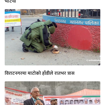
भेटियो
विराटनगरमा माटोको हाँडीले रातभर त्रास