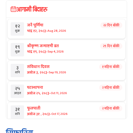
आगामी बिदाहरु
जनै पूर्णिमा
२२ दिन बाँकी
१२
-
भाद्र १२, २०८३
Aug 28, 2026
शुक्र
श्रीकृष्ण जन्माष्टमी व्रत
२९ दिन बाँकी
१९
-
भाद्र १९, २०८३
Sep 4, 2026
शुक्र
संविधान दिवस
१ महिना बाँकी
३
-
असोज ३, २०८३
Sep 19, 2026
शनि
घटस्थापना
२ महिना बाँकी
२५
-
असोज २५, २०८३
Oct 11, 2026
आइत
फूलपाती
२ महिना बाँकी
३१
-
असोज ३१ , २०८३
Oct 17, 2026
शनि
कार्तिक सङ्क्रान्ति
२ महिना बाँकी
१