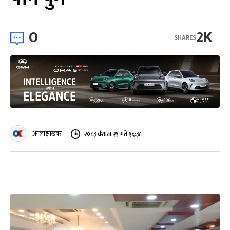
0
2K
SHARES
अनलाइनखबर
२०८३ वैशाख २९ गते १६:३८