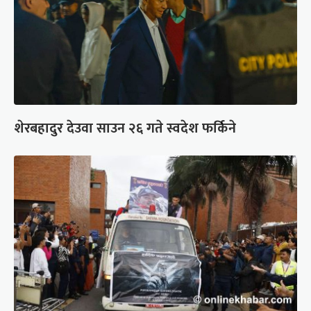
शेरबहादुर देउवा साउन २६ गते स्वदेश फर्किने