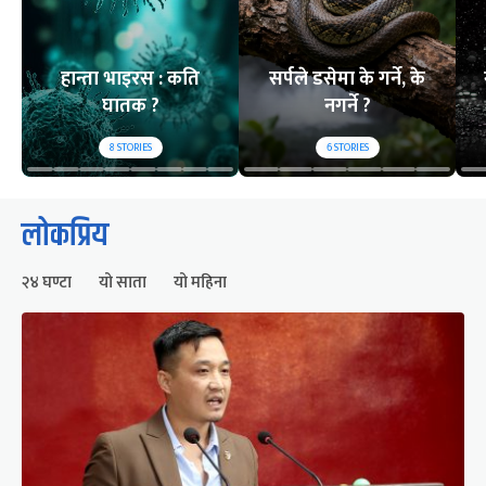
हान्ता भाइरस : कति
सर्पले डसेमा के गर्ने, के
घातक ?
नगर्ने ?
8
STORIES
6
STORIES
लोकप्रिय
२४ घण्टा
यो साता
यो महिना