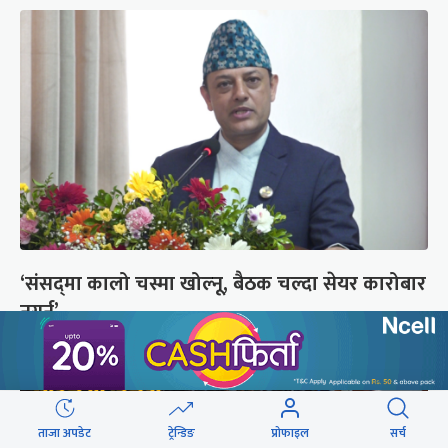
‘संसद्‍मा कालो चस्मा खोल्नू, बैठक चल्दा सेयर कारोबार
नगर्नू’
ताजा अपडेट
ट्रेन्डिङ
प्रोफाइल
सर्च