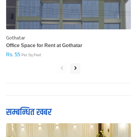
Gothatar
S
Office Space for Rent at Gothatar
H
Rs. 55
R
Per Sq.Feet
‹
›
सम्बन्धित खबर