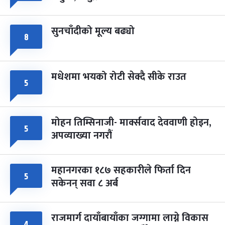
सुनचाँदीको मूल्य बढ्यो
८
मधेशमा भयको रोटी सेक्दै सीके राउत
५
मोहन तिम्सिनाजी- मार्क्सवाद देववाणी होइन,
५
अपव्याख्या नगरौं
महानगरका १८७ सहकारीले फिर्ता दिन
५
सकेनन् सवा ८ अर्ब
राजमार्ग दायाँबायाँका जग्गामा लाग्ने विकास
४