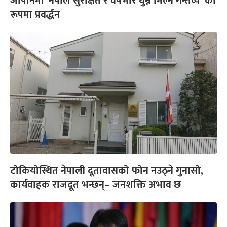
जापानमा ‘नेपाल सुरक्षित र वर्षैभरि घुम्न मिल्ने गन्तव्य’ का
रूपमा प्रवर्द्धन
टोकियोस्थित नेपाली दूतावासको फोन नउठ्ने गुनासो,
कार्यवाहक राजदूत भन्छन्– जनशक्ति अभाव छ