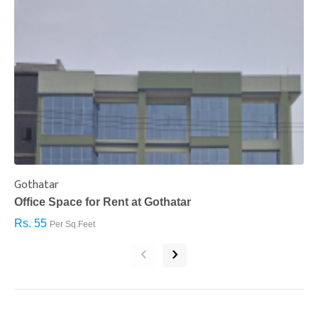
Gothatar
S
Office Space for Rent at Gothatar
H
Rs. 55
R
Per Sq.Feet
‹
›