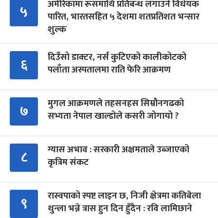
अमेरिकामा रूसमाथि प्रतिबन्ध लगाउने विधेयक
५
पारित, भारतसहित ५ देशमा शतप्रतिशत भन्सार
शुल्क
दिउँसो डाक्टर, नर्स कुटिएको कालीकोटको
६
पलाँता अस्पतालमा राति फेरि आक्रमण
मुगल आक्रमणले तहसनहस सिम्रौनगढको
७
सभ्यता नेपाल खाल्डोले कसरी जोगायो ?
ग्यास अभाव : सरकारी अक्षमताले उब्जाएको
८
कृत्रिम संकट
रास्वपाको स्पष्ट लाइन छ, निजी क्षेत्रमा कतिबेला
९
थुन्ला भन्ने त्रास हुन दिन हुँदैन : रवि लामिछाने