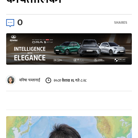
0
SHARES
मनिषा चम्लागाईं
२०८१ वैशाख १६ गते ८:२८