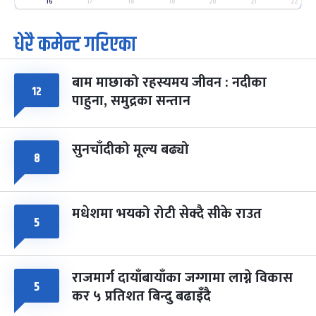
-
फाल्गुन २५, २०८३
Mar 9, 2027
मंगल
16
17
18
19
20
21
22
धेरै कमेन्ट गरिएका
पूर्णिमा व्रत
७ महिना बाँकी
७
-
चैत्र ७, २०८३
Mar 21, 2027
आइत
बाम माछाको रहस्यमय जीवन : नदीका
फागुपूर्णिमा
७ महिना बाँकी
८
१२
पाहुना, समुद्रका सन्तान
-
चैत्र ८, २०८३
Mar 22, 2027
सोम
सुनचाँदीको मूल्य बढ्यो
८
मधेशमा भयको रोटी सेक्दै सीके राउत
५
राजमार्ग दायाँबायाँका जग्गामा लाग्ने विकास
५
कर ५ प्रतिशत बिन्दु बढाइँदै