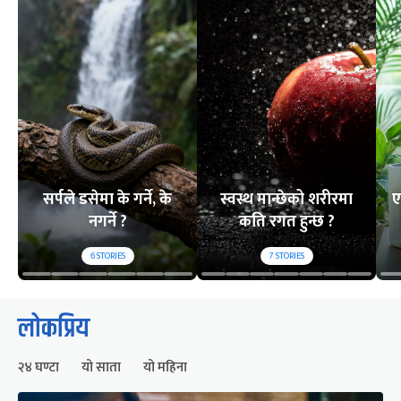
सर्पले डसेमा के गर्ने, के
स्वस्थ मान्छेको शरीरमा
ए
नगर्ने ?
कति रगत हुन्छ ?
6
STORIES
7
STORIES
लोकप्रिय
२४ घण्टा
यो साता
यो महिना