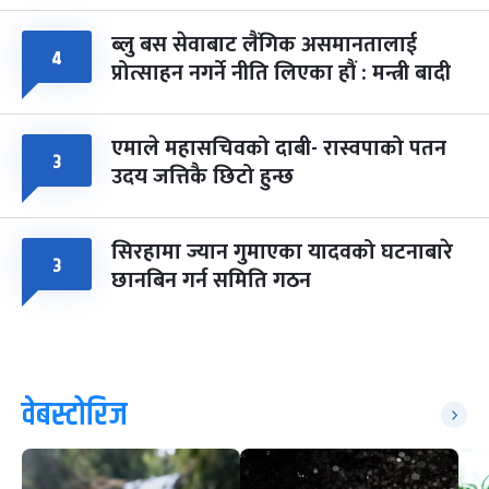
ब्लु बस सेवाबाट लैंगिक असमानतालाई
४
प्रोत्साहन नगर्ने नीति लिएका हौं : मन्त्री बादी
एमाले महासचिवको दाबी- रास्वपाको पतन
३
उदय जत्तिकै छिटो हुन्छ
सिरहामा ज्यान गुमाएका यादवको घटनाबारे
३
छानबिन गर्न समिति गठन
वेबस्टोरिज