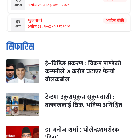
२५
-
असोज २५, २०८३
Oct 11, 2026
आइत
फूलपाती
२ महिना बाँकी
३१
-
असोज ३१ , २०८३
Oct 17, 2026
शनि
कार्तिक सङ्क्रान्ति
२ महिना बाँकी
१
सिफारिस
-
कार्तिक १, २०८३
Oct 18, 2026
आइत
ई–बिडिङ प्रकरण : विक्रम पाण्डेको
महानवमी
२ महिना बाँकी
३
-
कम्पनीले ७ करोड घटाएर फेर्‍यो
कार्तिक ३, २०८३
Oct 20, 2026
मंगल
बोलकबोल
विजयादशमी
२ महिना बाँकी
४
-
कार्तिक ४, २०८३
Oct 21, 2026
बुध
टेन्टमा उकुसमुकुस सुकुमवासी :
तत्काललाई ठिक, भविष्य अनिश्चित
पापा‌ङ्कुशा एकादशी व्रत
२ महिना बाँकी
५
-
कार्तिक ५, २०८३
Oct 22, 2026
बिहि
डा. मनोज शर्मा : चोलेन्द्रशमशेरका
कुकुर तिहार
३ महिना बाँकी
२२
-
कार्तिक २२, २०८३
Nov 8, 2026
आइत
‘हिरा’