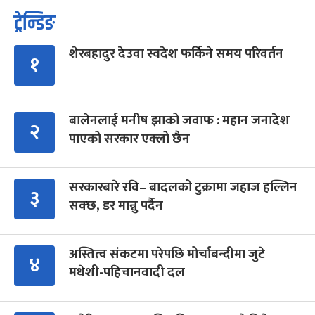
ट्रेन्डिङ
शेरबहादुर देउवा स्वदेश फर्किने समय परिवर्तन
१
बालेनलाई मनीष झाको जवाफ : महान जनादेश
२
पाएको सरकार एक्लो छैन
सरकारबारे रवि– बादलको टुक्रामा जहाज हल्लिन
३
सक्छ, डर मान्नु पर्दैन
अस्तित्व संकटमा परेपछि मोर्चाबन्दीमा जुटे
४
मधेशी-पहिचानवादी दल