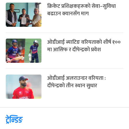
इटालीबाट खेलिसकेका ब्याटर
इमिलियो गे इंग्ल्यान्डको टेस्ट टोलीमा
क्रिकेट प्रशिक्षकहरूको सेवा–सुविधा
बढाउन क्यानसँग माग
ओडीआई ब्याटिङ वरियताको शीर्ष १००
मा आसिफ र दीपेन्द्रको प्रवेश
ओडीआई अलराउन्डर वरियता :
दीपेन्द्रको तीन स्थान सुधार