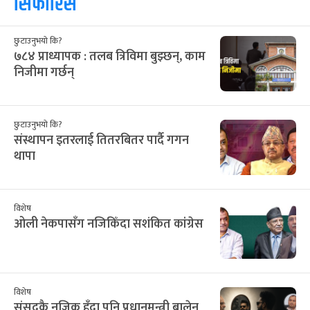
२४
२५
२६
२७
२८
२९
३०
9
10
11
12
13
14
15
३१
१
२
३
४
५
६
16
17
18
19
20
21
22
सिफारिस
छुटाउनुभयो कि?
७८४ प्राध्यापक : तलब त्रिविमा बुझ्छन्, काम
निजीमा गर्छन्
छुटाउनुभयो कि?
संस्थापन इतरलाई तितरबितर पार्दै गगन
थापा
विशेष