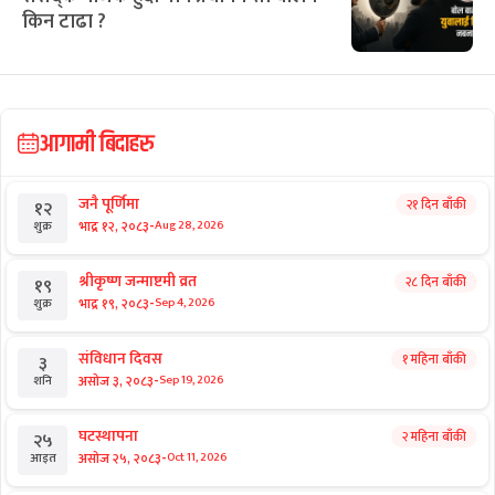
ओली नेकपासँग नजिकिँदा सशंकित कांग्रेस
विशेष
संसद्कै नजिक हुँदा पनि प्रधानमन्त्री बालेन
किन टाढा ?
आगामी बिदाहरु
जनै पूर्णिमा
२१ दिन बाँकी
१२
-
भाद्र १२, २०८३
Aug 28, 2026
शुक्र
श्रीकृष्ण जन्माष्टमी व्रत
२८ दिन बाँकी
१९
-
भाद्र १९, २०८३
Sep 4, 2026
शुक्र