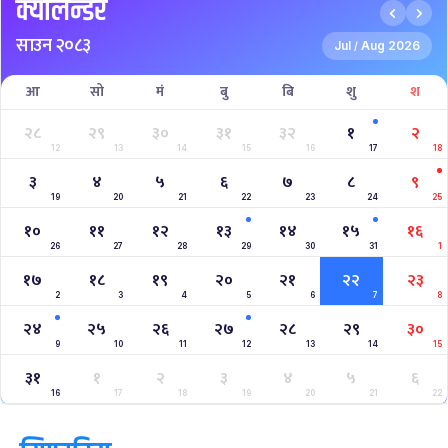
Aaha RARA Pokhara gold cup
Nepal Super League
क्यालेन्डर
साउन २०८३
Jul
Aug 2026
/
आ
सो
मं
बु
बि
शु
श
२८
२९
३०
३१
३२
१
२
12
13
14
15
16
17
18
३
४
५
६
७
८
९
19
20
21
22
23
24
25
१०
११
१२
१३
१४
१५
१६
26
27
28
29
30
31
1
१७
१८
१९
२०
२१
२२
२३
2
3
4
5
6
7
8