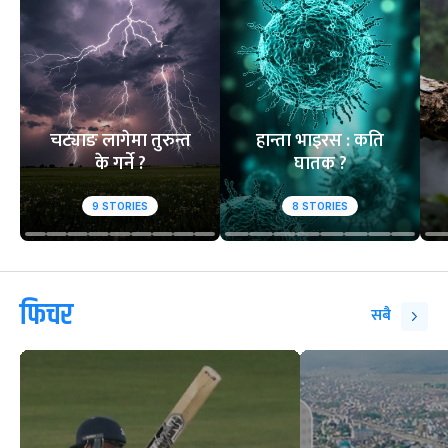
चट्याङ लागेमा तुरुन्त
हान्ता भाइरस : कति
के गर्ने ?
घातक ?
9
STORIES
8
STORIES
फिचर
सबै