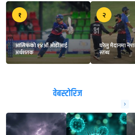
ट्रेन्डिङ
१
२
आसिफको १४औं ओडीआई
घरेलु मैदानमा नेप
अर्धशतक
स्तब्ध
वेबस्टोरिज