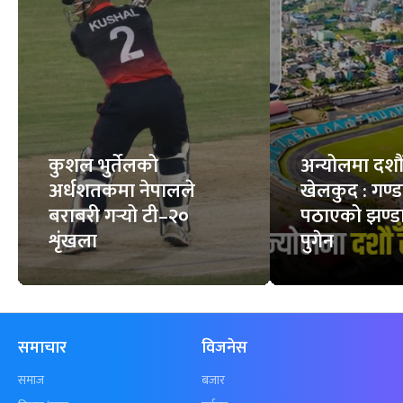
कुशल भुर्तेलको
अन्योलमा दशौँ र
अर्धशतकमा नेपालले
खेलकुद : गण्
बराबरी गर्‍यो टी–२०
पठाएको झण्डा
शृंखला
पुगेन