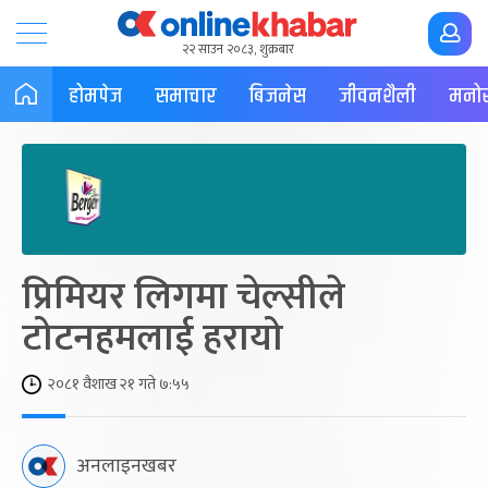
२२ साउन २०८३, शुक्रबार
होमपेज
समाचार
बिजनेस
जीवनशैली
मनोर
प्रिमियर लिगमा चेल्सीले
टोटनहमलाई हरायो
२०८१ वैशाख २१ गते ७:५५
अनलाइनखबर