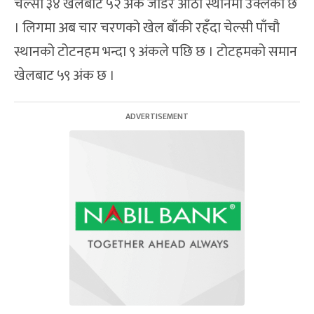
चेल्सी ३४ खेलबाट ५२ अंक जोडेर आठौं स्थानमा उक्लेको छ
। लिगमा अब चार चरणको खेल बाँकी रहँदा चेल्सी पाँचौ
स्थानको टोटनहम भन्दा ९ अंकले पछि छ । टोटहमको समान
खेलबाट ५९ अंक छ ।