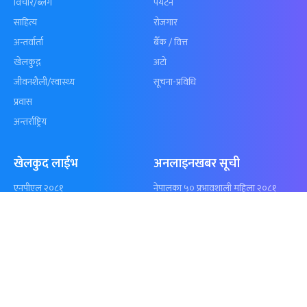
समाचार
विजनेस
समाज
बजार
विचार/ब्लग
पर्यटन
साहित्य
रोजगार
अन्तर्वार्ता
बैँक / वित्त
खेलकुद़़
अटो
जीवनशैली/स्वास्थ्य
सूचना-प्रविधि
प्रवास
अन्तर्राष्ट्रिय
खेलकुद लाईभ
अनलाइनखबर सूची
एनपीएल २०८१
नेपालका ५० प्रभावशाली महिला २०८१
ICC Men T20 World Cup 2024
नेपालका ५० प्रभावशाली महिला २०८०