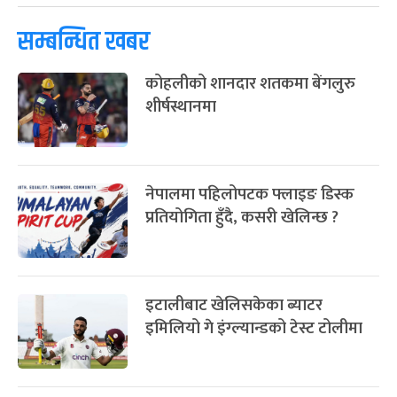
-
फाल्गुन २४, २०८३
Mar 8, 2027
सोम
ग्याल्पो ल्होसार
७ महिना बाँकी
२५
प्रतिक्रिया दिनुहोस्
-
फाल्गुन २५, २०८३
Mar 9, 2027
मंगल
पूर्णिमा व्रत
७ महिना बाँकी
७
-
चैत्र ७, २०८३
Mar 21, 2027
आइत
सम्बन्धित खबर
फागुपूर्णिमा
७ महिना बाँकी
८
कोहलीको शानदार शतकमा बेंगलुरु
-
चैत्र ८, २०८३
Mar 22, 2027
सोम
शीर्षस्थानमा
नेपालमा पहिलोपटक फ्लाइङ डिस्क
प्रतियोगिता हुँदै, कसरी खेलिन्छ ?