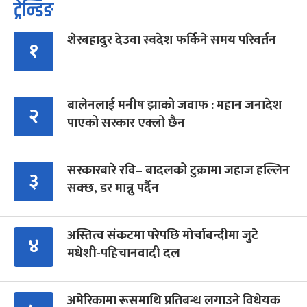
ट्रेन्डिङ
शेरबहादुर देउवा स्वदेश फर्किने समय परिवर्तन
१
बालेनलाई मनीष झाको जवाफ : महान जनादेश
२
पाएको सरकार एक्लो छैन
सरकारबारे रवि– बादलको टुक्रामा जहाज हल्लिन
३
सक्छ, डर मान्नु पर्दैन
अस्तित्व संकटमा परेपछि मोर्चाबन्दीमा जुटे
४
मधेशी-पहिचानवादी दल
अमेरिकामा रूसमाथि प्रतिबन्ध लगाउने विधेयक