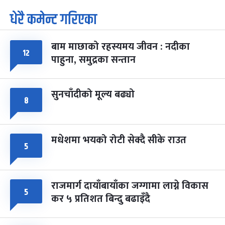
धेरै कमेन्ट गरिएका
पूर्णिमा व्रत
७ महिना बाँकी
७
-
चैत्र ७, २०८३
Mar 21, 2027
आइत
बाम माछाको रहस्यमय जीवन : नदीका
१२
फागुपूर्णिमा
७ महिना बाँकी
८
पाहुना, समुद्रका सन्तान
-
चैत्र ८, २०८३
Mar 22, 2027
सोम
सुनचाँदीको मूल्य बढ्यो
८
मधेशमा भयको रोटी सेक्दै सीके राउत
५
राजमार्ग दायाँबायाँका जग्गामा लाग्ने विकास
५
कर ५ प्रतिशत बिन्दु बढाइँदै