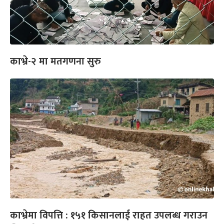
काभ्रे-२ मा मतगणना सुरु
काभ्रेमा विपत्ति : १५१ किसानलाई राहत उपलब्ध गराउन