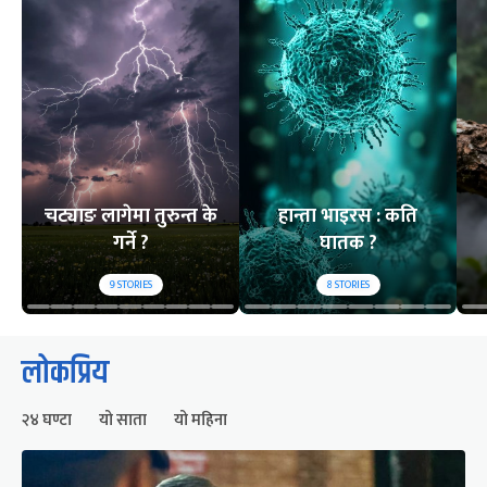
चट्याङ लागेमा तुरुन्त के
हान्ता भाइरस : कति
गर्ने ?
घातक ?
9
STORIES
8
STORIES
लोकप्रिय
२४ घण्टा
यो साता
यो महिना