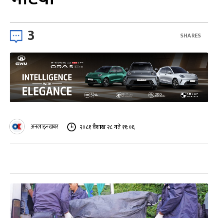
3
SHARES
अनलाइनखबर
२०८१ वैशाख २८ गते ११:०६