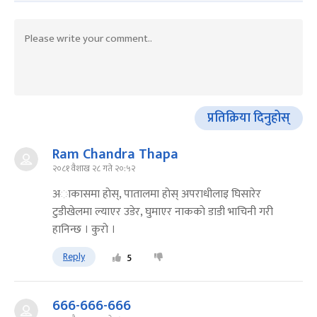
प्रतिक्रिया दिनुहोस्
Ram Chandra Thapa
२०८१ वैशाख २८ गते २०:५२
अाकासमा हाेस्, पातालमा हाेस् अपराधीलाइ घिसारेर
टुडीखेलमा ल्याएर उडेर, घुमाएर नाककाे डाडी भाचिनी गरी
हानिन्छ । कुराे ।
Reply
5
666-666-666