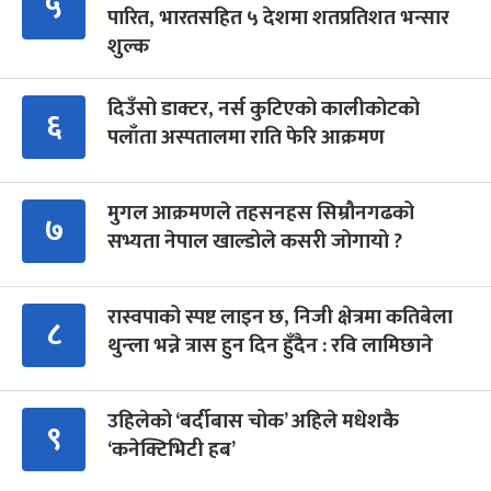
५
पारित, भारतसहित ५ देशमा शतप्रतिशत भन्सार
शुल्क
दिउँसो डाक्टर, नर्स कुटिएको कालीकोटको
६
पलाँता अस्पतालमा राति फेरि आक्रमण
मुगल आक्रमणले तहसनहस सिम्रौनगढको
७
सभ्यता नेपाल खाल्डोले कसरी जोगायो ?
रास्वपाको स्पष्ट लाइन छ, निजी क्षेत्रमा कतिबेला
८
थुन्ला भन्ने त्रास हुन दिन हुँदैन : रवि लामिछाने
उहिलेको ‘बर्दीबास चोक’ अहिले मधेशकै
९
‘कनेक्टिभिटी हब’