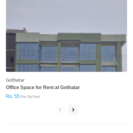
Gothatar
S
Office Space for Rent at Gothatar
H
Rs. 55
R
Per Sq.Feet
‹
›