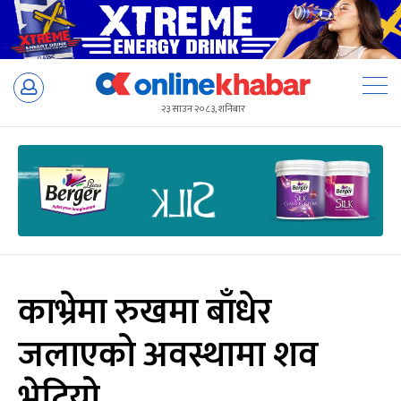
Skip
to
२३ साउन २०८३, शनिबार
content
काभ्रेमा रुखमा बाँधेर
जलाएको अवस्थामा शव
भेटियो