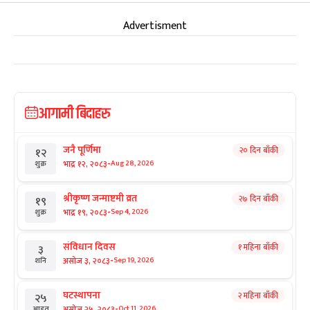
Advertisment
आगामी बिदाहरु
जनै पूर्णिमा
२० दिन बाँकी
१२
-
भाद्र १२, २०८३
Aug 28, 2026
शुक्र
श्रीकृष्ण जन्माष्टमी व्रत
२७ दिन बाँकी
१९
-
भाद्र १९, २०८३
Sep 4, 2026
शुक्र
संविधान दिवस
१ महिना बाँकी
३
-
असोज ३, २०८३
Sep 19, 2026
शनि
घटस्थापना
२ महिना बाँकी
२५
-
असोज २५, २०८३
Oct 11, 2026
आइत