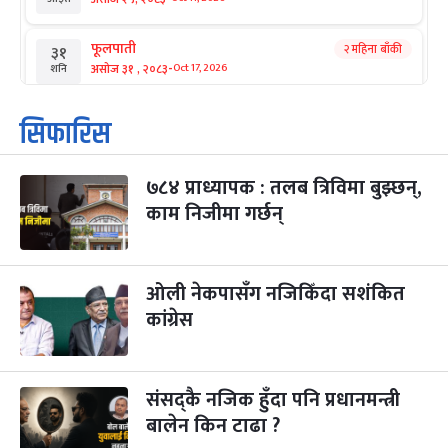
फूलपाती
२ महिना बाँकी
३१
-
असोज ३१ , २०८३
Oct 17, 2026
शनि
कार्तिक सङ्क्रान्ति
२ महिना बाँकी
१
सिफारिस
-
कार्तिक १, २०८३
Oct 18, 2026
आइत
७८४ प्राध्यापक : तलब त्रिविमा बुझ्छन्,
महानवमी
२ महिना बाँकी
३
-
काम निजीमा गर्छन्
कार्तिक ३, २०८३
Oct 20, 2026
मंगल
विजयादशमी
२ महिना बाँकी
४
-
कार्तिक ४, २०८३
Oct 21, 2026
बुध
ओली नेकपासँग नजिकिँदा सशंकित
कांग्रेस
पापा‌ङ्कुशा एकादशी व्रत
२ महिना बाँकी
५
-
कार्तिक ५, २०८३
Oct 22, 2026
बिहि
संसद्कै नजिक हुँदा पनि प्रधानमन्त्री
कुकुर तिहार
३ महिना बाँकी
२२
-
कार्तिक २२, २०८३
बालेन किन टाढा ?
Nov 8, 2026
आइत