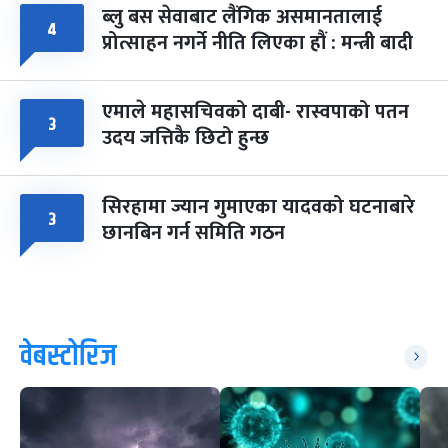
ब्लु बस सेवाबाट लैंगिक असमानतालाई
४
प्रोत्साहन नगर्ने नीति लिएका हौं : मन्त्री बादी
एमाले महासचिवको दाबी- रास्वपाको पतन
३
उदय जत्तिकै छिटो हुन्छ
सिरहामा ज्यान गुमाएका यादवको घटनाबारे
३
छानबिन गर्न समिति गठन
वेबस्टोरिज