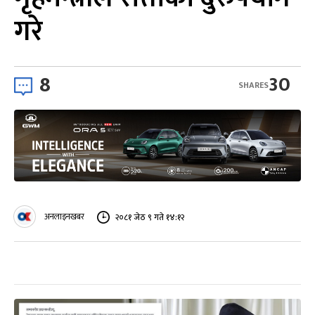
गरे
8
30
SHARES
अनलाइनखबर
२०८१ जेठ ९ गते १४:१२