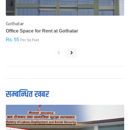
Gothatar
S
Office Space for Rent at Gothatar
H
Rs. 55
R
Per Sq.Feet
‹
›
सम्बन्धित खबर