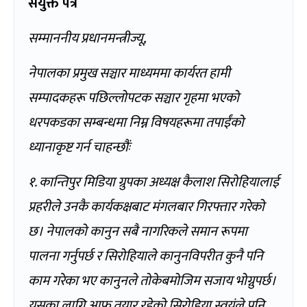
संयुक्त पत्र
सम्माननीय प्रधानमन्त्रीज्यू,
नेपालका प्रमुख सञ्चार माध्यममा कार्यरत हामी
सम्पादकहरू पछिल्लोपटक सञ्चार गृहमा भएको
धरपकडका सम्बन्धमा निम्न विषयहरूमा तपाईंको
ध्यानाकृष्ट गर्न चाहन्छौंः
१. कान्तिपुर मिडिया ग्रुपका अध्यक्ष कैलाश सिरोहियालाई
प्रहरीले उनकै कार्यकक्षबाट मंगलबार गिरफ्तार गरेको
छ। नेपालको कानुन सबै नागरिकले समान रूपमा
पालना गर्नुपर्छ र सिरोहियाले कानुनविपरीत कुनै पनि
काम गरेका भए कानुनले तोकेबमोजिम सजाय भोग्नुपर्छ।
यसका लागि आफू तयार रहेको सिरोहिया स्वयंले पनि