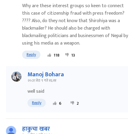
Why are these interest groups so keen to connect
this case of citizenship fraud with press freedom?
???? Also, do they not know that Shirohiya was a
blackmailer? He should also be charged with
blackmailing politicians and businessmen of Nepal by
using his media as a weapon.
Reply
118
13
Manoj Bohara
२०८१ जेठ ९ गते १६:११
well said
Reply
6
2
हाकुचा खबर