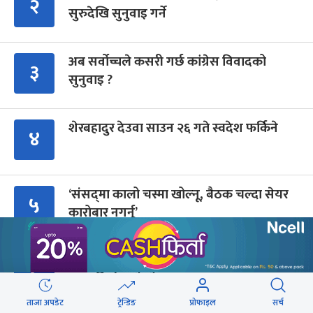
२
सुरुदेखि सुनुवाइ गर्ने
अब सर्वोच्चले कसरी गर्छ कांग्रेस विवादको
३
सुनुवाइ ?
शेरबहादुर देउवा साउन २६ गते स्वदेश फर्किने
४
‘संसद्‍मा कालो चस्मा खोल्नू, बैठक चल्दा सेयर
५
कारोबार नगर्नू’
सुरक्षा रिपोर्ट : प्राज्ञिक आवरणमा तिब्बत पक्षीय
६
भाष्य निर्माणको योजना
ताजा अपडेट
ट्रेन्डिङ
प्रोफाइल
सर्च