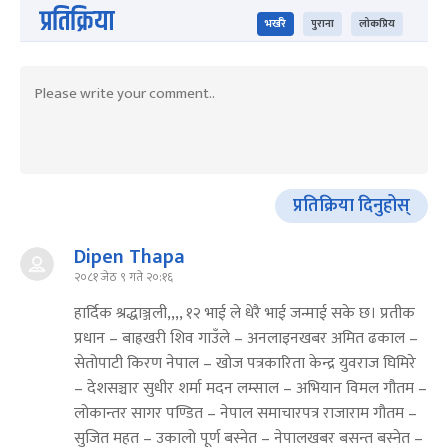
प्रतिक्रिया
भर्खरै
पुराना
लोकप्रिय
प्रतिक्रिया दिनुहोस्
Dipen Thapa
२०८१ जेठ ९ गते २०:१६
हार्दिक श्रद्धाञ्जली,,,, १२ भाई ले धेरै भाई जन्माई सके छ। प्रतीक
प्रधान – बाह्रखरी शिव गाउँले – अनलाइनखबर अमित ढकाल –
सेतोपाटी किरण नेपाल – खोज पत्रकारिता केन्द्र युवराज घिमिरे
– देशसञ्चार सुधीर शर्मा मदन लम्साल – अभियान विमल गौतम –
लोकान्तर सागर पण्डित – नेपाल समाचारपत्र राजाराम गौतम –
सुजित महत – उकालो पूर्ण बस्नेत – नेपालखबर बसन्त बस्नेत –