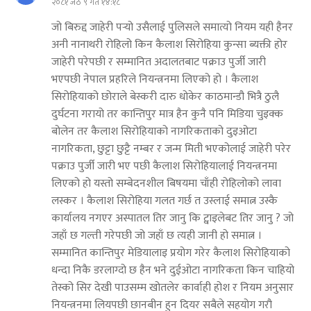
२०८१ जेठ ९ गते १४:१८
जो बिरुद्द जाहेरी पर्‍यो उसैलाई पुलिसले समात्यो नियम यही हैनर
अनी नानाथरी रोहिलो किन कैलाश सिरोहिया कुन्सा ब्यक्ती होर
जाहेरी परेपछी र सम्मानित अदालतबाट पक्राउ पुर्जी जारी
भएपछी नेपाल प्रहरिले नियन्त्रनमा लिएको हो । कैलाश
सिरोहियाको छोराले बेस्करी दारु धोकेर काठमान्डौ भित्रै ठुलै
दुर्घटना गरायो तर कान्तिपुर मात्र हैन कुनै पनि मिडिया चुइक्क
बोलेन तर कैलाश सिरोहियाको नागरिकताको दुइओटा
नागरिकता, छुट्टा छुट्टै नम्बर र जन्म मिती भएकोलाई जाहेरी परेर
पक्राउ पुर्जी जारी भए पछी कैलाश सिरोहियालाई नियन्त्रनमा
लिएको हो यस्तो सम्बेदनशील बिषयमा चाँही रोहिलोको लावा
लस्कर । कैलाश सिरोहिया गलत गर्छ त उस्लाई समात्न उस्कै
कार्यालय नगएर अस्पातल तिर जानु कि ट्वाइलेबट तिर जानु ? जो
जहाँ छ गल्ती गरेपछी जो जहाँ छ त्यही जानी हो समात्न ।
सम्मानित कान्तिपुर मेडियालाइ प्रयोग गरेर कैलाश सिरोहियाको
धन्दा निकै डरलाग्दो छ हैन भने दुईओटा नागरिकता किन चाहियो
तेस्को सिर देखी पाउसम्म खोतलेर कार्वाही होश र नियम अनुसार
नियन्त्रनमा लियपछी छानबीन हुन दियर सबैले सहयोग गरौ