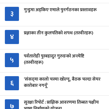
गुन्डुमा अड्किए एमाले पुनर्गठनका प्रस्तावहरू
३
प्रज्ञाका तीन कुलपतिको शपथ (तस्वीरहरू)
४
पर्वतारोही पुरबहादुर गुरुङको अन्त्येष्टि
५
(तस्वीरहरू)
‘संसद्‍मा कालो चस्मा खोल्नू, बैठक चल्दा सेयर
६
कारोबार नगर्नू’
सुरक्षा रिपोर्ट : प्राज्ञिक आवरणमा तिब्बत पक्षीय
७
भाष्य निर्माणको योजना