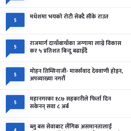
मधेशमा भयको रोटी सेक्दै सीके राउत
५
राजमार्ग दायाँबायाँका जग्गामा लाग्ने विकास
५
कर ५ प्रतिशत बिन्दु बढाइँदै
मोहन तिम्सिनाजी- मार्क्सवाद देववाणी होइन,
५
अपव्याख्या नगरौं
महानगरका १८७ सहकारीले फिर्ता दिन
५
सकेनन् सवा ८ अर्ब
ब्लु बस सेवाबाट लैंगिक असमानतालाई
४