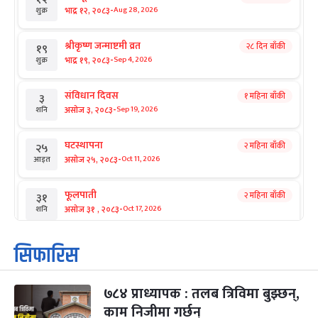
-
भाद्र १२, २०८३
Aug 28, 2026
शुक्र
श्रीकृष्ण जन्माष्टमी व्रत
२८ दिन बाँकी
१९
-
भाद्र १९, २०८३
Sep 4, 2026
शुक्र
संविधान दिवस
१ महिना बाँकी
३
-
असोज ३, २०८३
Sep 19, 2026
शनि
घटस्थापना
२ महिना बाँकी
२५
-
असोज २५, २०८३
Oct 11, 2026
आइत
फूलपाती
२ महिना बाँकी
३१
-
असोज ३१ , २०८३
Oct 17, 2026
शनि
कार्तिक सङ्क्रान्ति
२ महिना बाँकी
१
सिफारिस
-
कार्तिक १, २०८३
Oct 18, 2026
आइत
७८४ प्राध्यापक : तलब त्रिविमा बुझ्छन्,
महानवमी
२ महिना बाँकी
३
-
काम निजीमा गर्छन्
कार्तिक ३, २०८३
Oct 20, 2026
मंगल