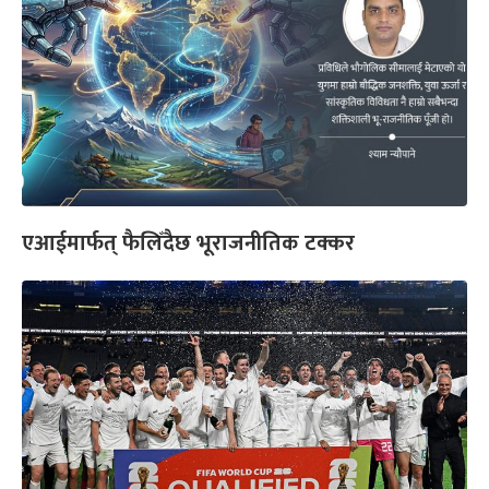
एआईमार्फत् फैलिँदैछ भूराजनीतिक टक्कर