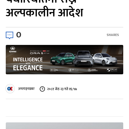
अल्पकालीन आदेश
0
SHARES
अनलाइनखबर
२०८१ जेठ २३ गते १६:५७