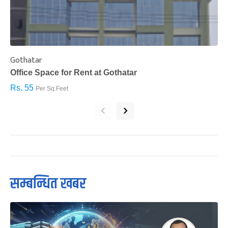
Gothatar
S
Office Space for Rent at Gothatar
H
Rs. 55
R
Per Sq.Feet
‹
›
सम्बन्धित खबर