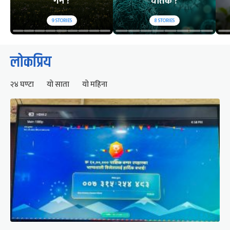
गर्ने ?
घातक ?
9
STORIES
8
STORIES
लोकप्रिय
२४ घण्टा
यो साता
यो महिना