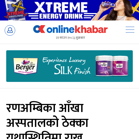
Skip
to
२२ साउन २०८३, शुक्रबार
content
रणअम्बिका आँखा
अस्पतालको ठेक्का
यथास्थितिमा राख्न