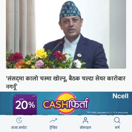
‘संसद्‍मा कालो चस्मा खोल्नू, बैठक चल्दा सेयर कारोबार
नगर्नू’
ताजा अपडेट
ट्रेन्डिङ
प्रोफाइल
सर्च