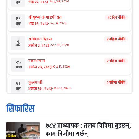
-
भाद्र १२, २०८३
Aug 28, 2026
शुक्र
श्रीकृष्ण जन्माष्टमी व्रत
२८ दिन बाँकी
१९
-
भाद्र १९, २०८३
Sep 4, 2026
शुक्र
संविधान दिवस
१ महिना बाँकी
३
-
असोज ३, २०८३
Sep 19, 2026
शनि
घटस्थापना
२ महिना बाँकी
२५
-
असोज २५, २०८३
Oct 11, 2026
आइत
फूलपाती
२ महिना बाँकी
३१
-
असोज ३१ , २०८३
Oct 17, 2026
शनि
कार्तिक सङ्क्रान्ति
२ महिना बाँकी
१
सिफारिस
-
कार्तिक १, २०८३
Oct 18, 2026
आइत
७८४ प्राध्यापक : तलब त्रिविमा बुझ्छन्,
महानवमी
२ महिना बाँकी
३
-
काम निजीमा गर्छन्
कार्तिक ३, २०८३
Oct 20, 2026
मंगल