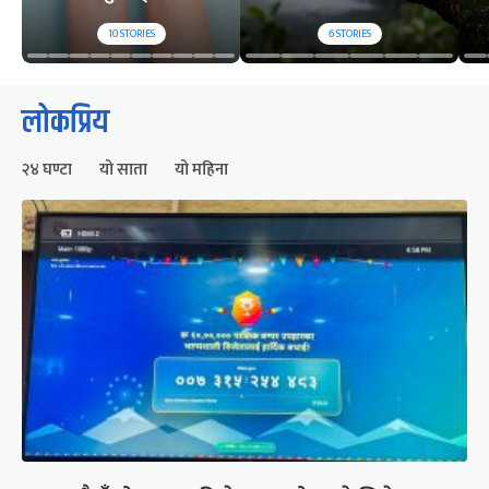
10
STORIES
6
STORIES
लोकप्रिय
२४ घण्टा
यो साता
यो महिना