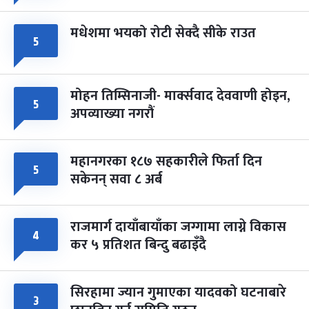
मधेशमा भयको रोटी सेक्दै सीके राउत
५
मोहन तिम्सिनाजी- मार्क्सवाद देववाणी होइन,
५
अपव्याख्या नगरौं
महानगरका १८७ सहकारीले फिर्ता दिन
५
सकेनन् सवा ८ अर्ब
राजमार्ग दायाँबायाँका जग्गामा लाग्ने विकास
४
कर ५ प्रतिशत बिन्दु बढाइँदै
सिरहामा ज्यान गुमाएका यादवको घटनाबारे
३