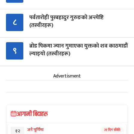
पर्वतारोही पुरबहादुर गुरुङको अन्त्येष्टि
८
(तस्वीरहरू)
ब्रोड पिकमा ज्यान गुमाएका युक्तको शव काठमाडौं
९
ल्याइयो (तस्वीरहरू)
Advertisment
आगामी बिदाहरु
जनै पूर्णिमा
२१ दिन बाँकी
१२