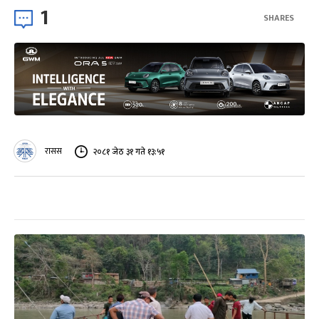
1
SHARES
रासस
२०८१ जेठ ३१ गते १३:५१