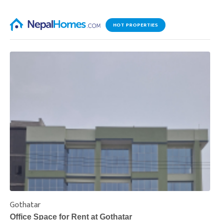
HOT PROPERTIES
Gothatar
S
Office Space for Rent at Gothatar
H