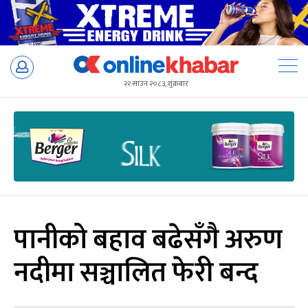
Skip
to
२२ साउन २०८३, शुक्रबार
content
पानीको बहाव बढेसँगै अरुण
नदीमा सञ्चालित फेरी बन्द