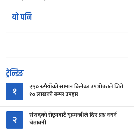
यो पनि
ट्रेन्डिङ
२५० रुपैयाँको सामान किनेका उपभोक्ताले जिते
१
१० लाखको बम्पर उपहार
संसद्को रोष्ट्रमबाटै गृहमन्त्रीले दिए प्रश्न नगर्न
२
चेतावनी