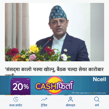
‘संसद्‍मा कालो चस्मा खोल्नू, बैठक चल्दा सेयर कारोबार
नगर्नू’
ताजा अपडेट
ट्रेन्डिङ
प्रोफाइल
सर्च