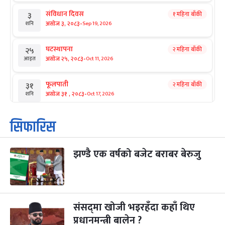
संविधान दिवस
१ महिना बाँकी
३
-
असोज ३, २०८३
Sep 19, 2026
शनि
घटस्थापना
२ महिना बाँकी
२५
-
असोज २५, २०८३
Oct 11, 2026
आइत
फूलपाती
२ महिना बाँकी
३१
-
असोज ३१ , २०८३
Oct 17, 2026
शनि
कार्तिक सङ्क्रान्ति
२ महिना बाँकी
१
सिफारिस
-
कार्तिक १, २०८३
Oct 18, 2026
आइत
झण्डै एक वर्षको बजेट बराबर बेरुजु
महानवमी
२ महिना बाँकी
३
-
कार्तिक ३, २०८३
Oct 20, 2026
मंगल
विजयादशमी
२ महिना बाँकी
४
-
कार्तिक ४, २०८३
Oct 21, 2026
बुध
संसद्‌मा खोजी भइरहँदा कहाँ थिए
प्रधानमन्त्री बालेन ?
पापा‌ङ्कुशा एकादशी व्रत
२ महिना बाँकी