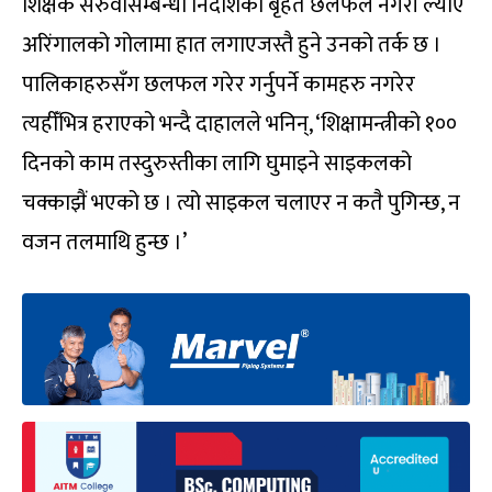
शिक्षक सरुवासम्बन्धी निर्देशिका बृहत छलफल नगरी ल्याए
अरिंगालको गोलामा हात लगाएजस्तै हुने उनको तर्क छ ।
पालिकाहरुसँग छलफल गरेर गर्नुपर्ने कामहरु नगरेर
त्यहीँभित्र हराएको भन्दै दाहालले भनिन्, ‘शिक्षामन्त्रीको १००
दिनको काम तस्दुरुस्तीका लागि घुमाइने साइकलको
चक्काझैं भएको छ । त्यो साइकल चलाएर न कतै पुगिन्छ, न
वजन तलमाथि हुन्छ ।’