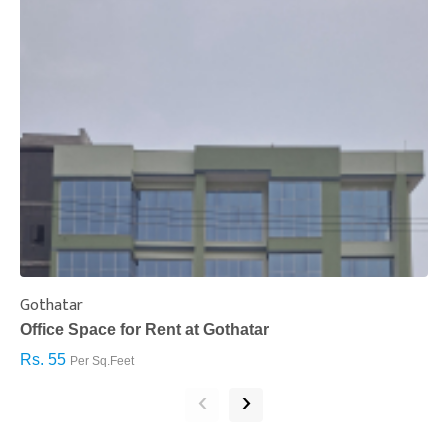
Gothatar
S
Office Space for Rent at Gothatar
H
Rs. 55
R
Per Sq.Feet
‹
›