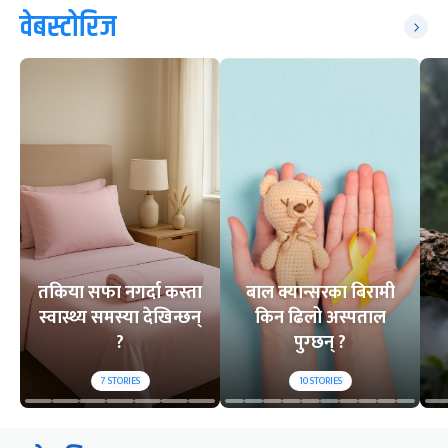
वेबस्टोरिज
तकिया सफा नगर्दा कस्ता
बाल क्यान्सरका बिरामी
स्वास्थ्य समस्या देखिन्छन्
किन ढिलो अस्पताल
?
पुग्छन् ?
7
STORIES
10
STORIES