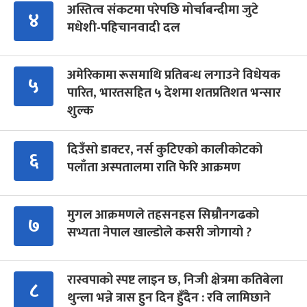
अस्तित्व संकटमा परेपछि मोर्चाबन्दीमा जुटे
४
मधेशी-पहिचानवादी दल
अमेरिकामा रूसमाथि प्रतिबन्ध लगाउने विधेयक
५
पारित, भारतसहित ५ देशमा शतप्रतिशत भन्सार
शुल्क
दिउँसो डाक्टर, नर्स कुटिएको कालीकोटको
६
पलाँता अस्पतालमा राति फेरि आक्रमण
मुगल आक्रमणले तहसनहस सिम्रौनगढको
७
सभ्यता नेपाल खाल्डोले कसरी जोगायो ?
रास्वपाको स्पष्ट लाइन छ, निजी क्षेत्रमा कतिबेला
८
थुन्ला भन्ने त्रास हुन दिन हुँदैन : रवि लामिछाने