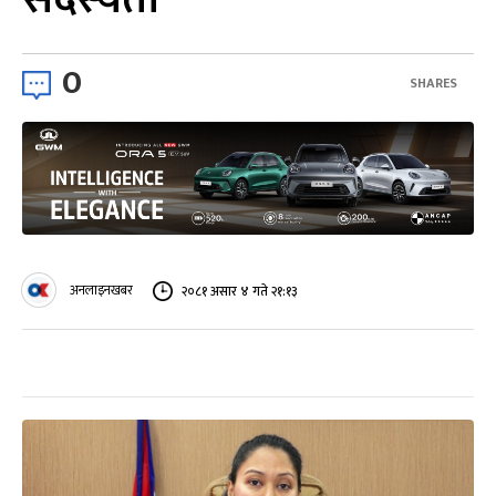
0
SHARES
अनलाइनखबर
२०८१ असार ४ गते २१:१३