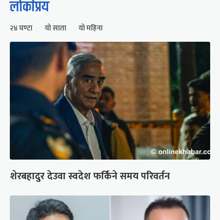
लोकप्रिय
२४ घण्टा
यो साता
यो महिना
शेरबहादुर देउवा स्वदेश फर्किने समय परिवर्तन