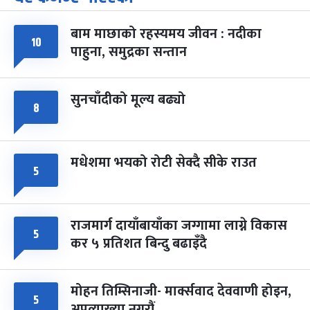
-
चैत्र ७, २०८३
Mar 21, 2027
आइत
बाम माछाको रहस्यमय जीवन : नदीका
फागुपूर्णिमा
७ महिना बाँकी
८
१०
पाहुना, समुद्रका सन्तान
-
चैत्र ८, २०८३
Mar 22, 2027
सोम
सुनचाँदीको मूल्य बढ्यो
८
मधेशमा भयको रोटी सेक्दै सीके राउत
५
राजमार्ग दायाँबायाँका जग्गामा लाग्ने विकास
५
कर ५ प्रतिशत बिन्दु बढाइँदै
मोहन तिम्सिनाजी- मार्क्सवाद देववाणी होइन,
५
अपव्याख्या नगरौं