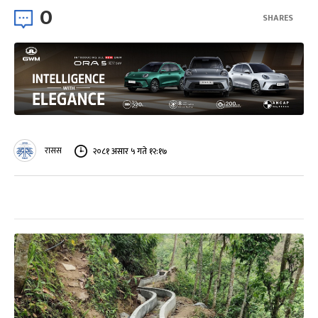
0
SHARES
रासस
२०८१ असार ५ गते १२:१७