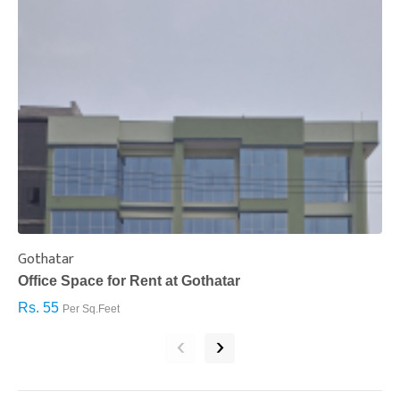
Gothatar
S
Office Space for Rent at Gothatar
H
Rs. 55
R
Per Sq.Feet
‹
›