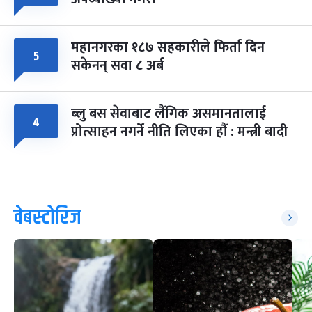
महानगरका १८७ सहकारीले फिर्ता दिन
५
सकेनन् सवा ८ अर्ब
ब्लु बस सेवाबाट लैंगिक असमानतालाई
४
प्रोत्साहन नगर्ने नीति लिएका हौं : मन्त्री बादी
वेबस्टोरिज