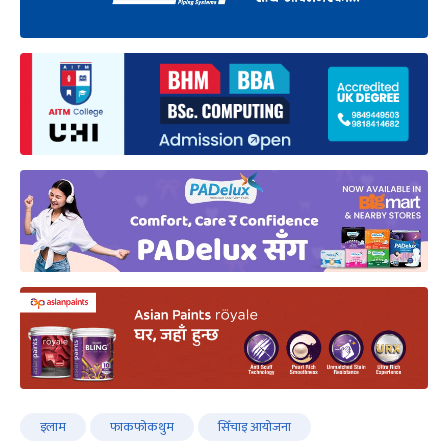
इलाम
फाकफोकथुम
सिँचाइ आयोजना