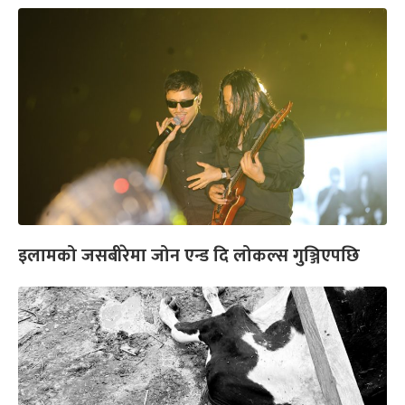
इलामको जसबीरेमा जोन एन्ड दि लोकल्स गुञ्जिएपछि