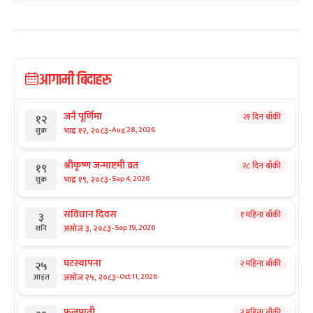
आगामी बिदाहरु
जनै पूर्णिमा
२१ दिन बाँकी
१२
-
भाद्र १२, २०८३
Aug 28, 2026
शुक्र
श्रीकृष्ण जन्माष्टमी व्रत
२८ दिन बाँकी
१९
-
भाद्र १९, २०८३
Sep 4, 2026
शुक्र
संविधान दिवस
१ महिना बाँकी
३
-
असोज ३, २०८३
Sep 19, 2026
शनि
घटस्थापना
२ महिना बाँकी
२५
-
असोज २५, २०८३
Oct 11, 2026
आइत
फूलपाती
२ महिना बाँकी