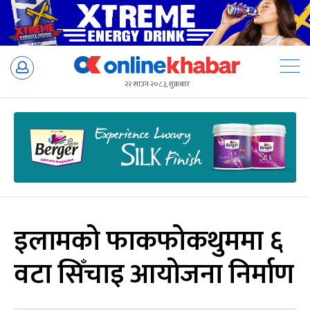
Skip
to
२२ साउन २०८३, शुक्रबार
content
इलामको फाकफोकथुममा ६
वटा सिँचाइ आयोजना निर्माण