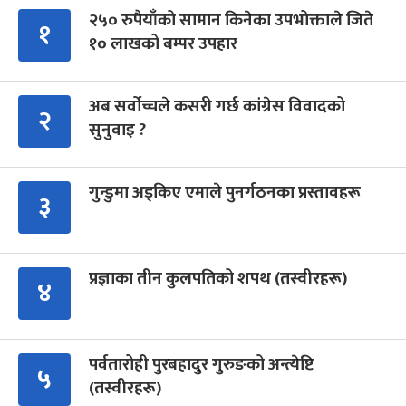
२५० रुपैयाँको सामान किनेका उपभोक्ताले जिते
१
१० लाखको बम्पर उपहार
अब सर्वोच्चले कसरी गर्छ कांग्रेस विवादको
२
सुनुवाइ ?
गुन्डुमा अड्किए एमाले पुनर्गठनका प्रस्तावहरू
३
प्रज्ञाका तीन कुलपतिको शपथ (तस्वीरहरू)
४
पर्वतारोही पुरबहादुर गुरुङको अन्त्येष्टि
५
(तस्वीरहरू)