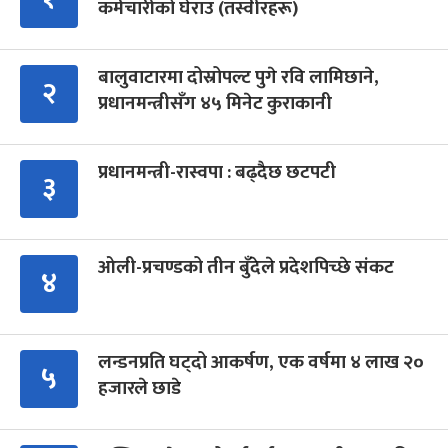
कर्मचारीको घेराउ (तस्वीरहरू)
बालुवाटारमा दोस्रोपल्ट पुगे रवि लामिछाने,
२
प्रधानमन्त्रीसँग ४५ मिनेट कुराकानी
प्रधानमन्त्री-रास्वपा : बढ्दैछ छटपटी
३
ओली-प्रचण्डको तीन बुँदेले प्रदेशपिच्छे संकट
४
लन्डनप्रति घट्दो आकर्षण, एक वर्षमा ४ लाख २०
५
हजारले छाडे