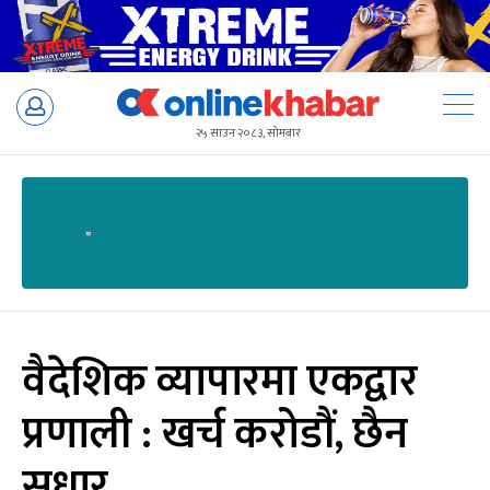
Skip
to
२५ साउन २०८३, सोमबार
content
वैदेशिक व्यापारमा एकद्वार
प्रणाली : खर्च करोडौं, छैन
सुधार