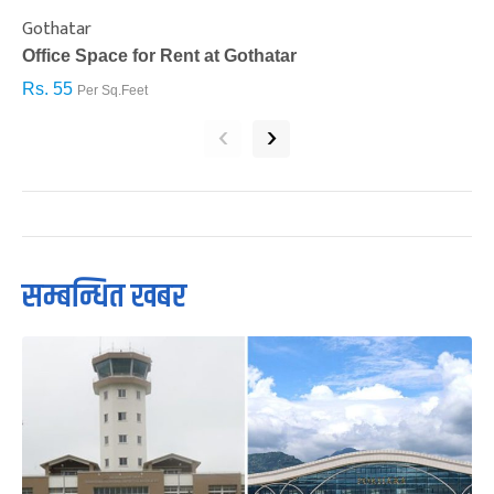
Gothatar
S
Office Space for Rent at Gothatar
H
Rs. 55
R
Per Sq.Feet
‹
›
सम्बन्धित खबर