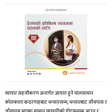
व्यापार सहजीकरण अन्तर्गत आयात हुने मालसामान
कोलकाता बन्दरगाहबाट भन्सारसम्म, भन्सारबाट जाँचपास र
जाँचपास भएका सामान व्यापारीको गोदामसम्म आउन र