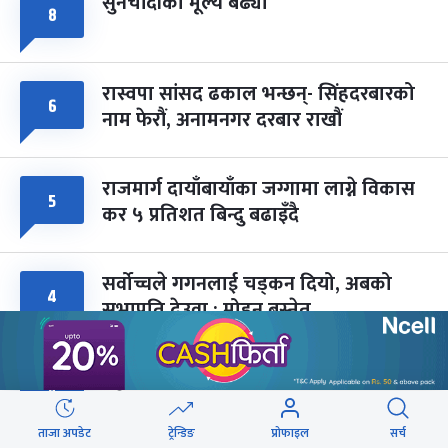
सुनचाँदीको मूल्य बढ्यो
८
फागुपूर्णिमा
७ महिना बाँकी
८
-
चैत्र ८, २०८३
Mar 22, 2027
सोम
रास्वपा सांसद ढकाल भन्छन्- सिंहदरबारको
६
नाम फेरौं, अनामनगर दरबार राखौं
राजमार्ग दायाँबायाँका जग्गामा लाग्ने विकास
५
कर ५ प्रतिशत बिन्दु बढाइँदै
सर्वोच्चले गगनलाई चड्कन दियो, अबको
४
सभापति देउवा : मोहन बस्नेत
ब्लु बस सेवाबाट लैंगिक असमानतालाई
४
प्रोत्साहन नगर्ने नीति लिएका हौं : मन्त्री बादी
ताजा अपडेट
ट्रेन्डिङ
प्रोफाइल
सर्च