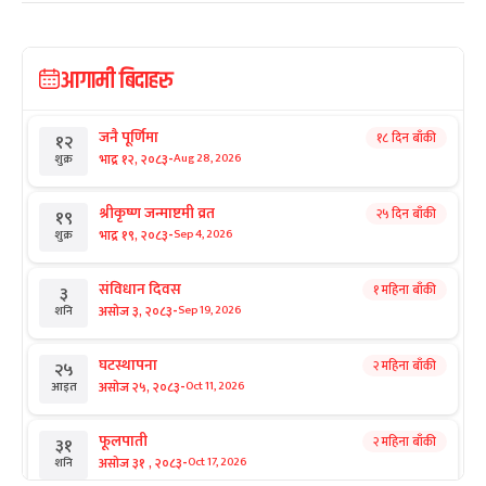
आगामी बिदाहरु
जनै पूर्णिमा
१८ दिन बाँकी
१२
-
भाद्र १२, २०८३
Aug 28, 2026
शुक्र
श्रीकृष्ण जन्माष्टमी व्रत
२५ दिन बाँकी
१९
-
भाद्र १९, २०८३
Sep 4, 2026
शुक्र
संविधान दिवस
१ महिना बाँकी
३
-
असोज ३, २०८३
Sep 19, 2026
शनि
घटस्थापना
२ महिना बाँकी
२५
-
असोज २५, २०८३
Oct 11, 2026
आइत
फूलपाती
२ महिना बाँकी
३१
-
असोज ३१ , २०८३
Oct 17, 2026
शनि