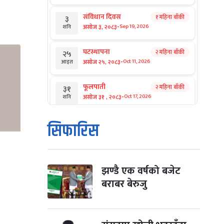
ो
संविधान दिवस
१ महिना बाँकी
३
-
असोज ३, २०८३
Sep 19, 2026
शनि
घटस्थापना
२ महिना बाँकी
२५
-
असोज २५, २०८३
Oct 11, 2026
आइत
फूलपाती
२ महिना बाँकी
३१
-
असोज ३१ , २०८३
Oct 17, 2026
शनि
कार्तिक सङ्क्रान्ति
२ महिना बाँकी
१
सिफारिस
-
कार्तिक १, २०८३
Oct 18, 2026
आइत
महानवमी
२ महिना बाँकी
३
-
कार्तिक ३, २०८३
Oct 20, 2026
मंगल
झण्डै एक वर्षको बजेट
बराबर बेरुजु
विजयादशमी
२ महिना बाँकी
४
-
कार्तिक ४, २०८३
Oct 21, 2026
बुध