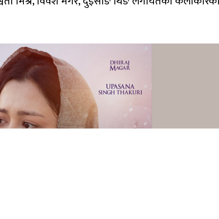
 श्वेता मिश्र, विवेश मगर, दुईसाङ थिङ लगायतका कलाकारक