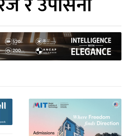
धीरज र उपासना