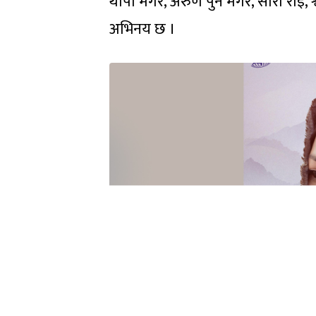
थापा मगर, अरुण पुन मगर, सारा राई,
अभिनय छ ।