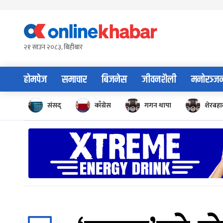
Skip
to
content
२१ साउन २०८३, बिहीबार
होमपेज
समाचार
बिजनेस
जीवनशैली
मनोरञ्ज
संसद्
काँग्रेस
गगन थापा
शेरबहाद