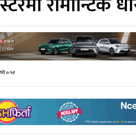
ोस्टरमा रोमान्टिक 
गते ०:५१