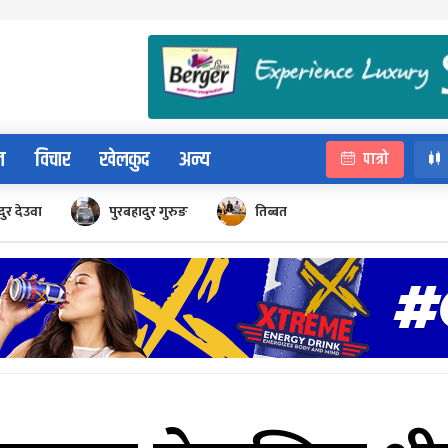
न
विचार
खेलकुद
अन्य
पात्रो
ुर देउवा
पुरबहादुर गुरुङ
तिब्बत