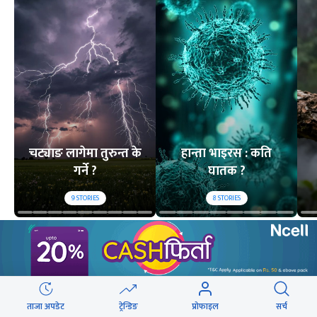
चट्याङ लागेमा तुरुन्त के
हान्ता भाइरस : कति
गर्ने ?
घातक ?
9
STORIES
8
STORIES
लोकप्रिय
२४ घण्टा
यो साता
यो महिना
ताजा अपडेट
ट्रेन्डिङ
प्रोफाइल
सर्च