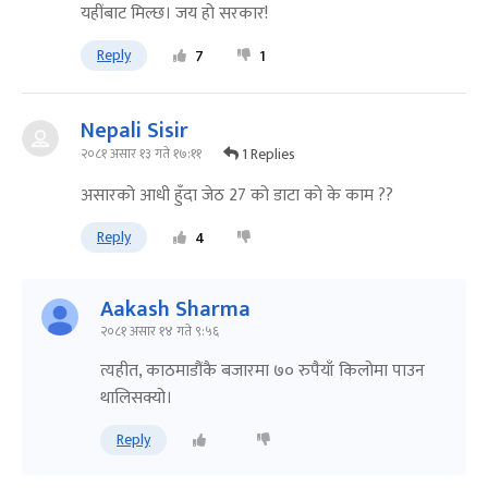
यहींबाट मिल्छ। जय हो सरकार!
Reply
7
1
Nepali Sisir
1 Replies
२०८१ असार १३ गते १७:११
असारको आधी हुँदा जेठ 27 को डाटा काे के काम ??
Reply
4
Aakash Sharma
२०८१ असार १४ गते ९:५६
त्यहीत, काठमाडौंकै बजारमा ७० रुपैयाँ किलोमा पाउन
थालिसक्यो।
Reply