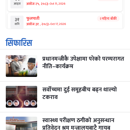
-
असोज २५, २०८३
Oct 11, 2026
आइत
फूलपाती
२ महिना बाँकी
३१
-
असोज ३१ , २०८३
Oct 17, 2026
शनि
कार्तिक सङ्क्रान्ति
२ महिना बाँकी
१
सिफारिस
-
कार्तिक १, २०८३
Oct 18, 2026
आइत
प्रधानमन्त्रीकै उपेक्षामा परेको परम्परागत
महानवमी
२ महिना बाँकी
३
-
नीति–कार्यक्रम
कार्तिक ३, २०८३
Oct 20, 2026
मंगल
विजयादशमी
२ महिना बाँकी
४
-
कार्तिक ४, २०८३
Oct 21, 2026
बुध
सर्वोच्चमा दुई समूहबीच बढ्न थाल्यो
टकराव
पापा‌ङ्कुशा एकादशी व्रत
२ महिना बाँकी
५
-
कार्तिक ५, २०८३
Oct 22, 2026
बिहि
स्वास्थ्य परीक्षण ठगीको अनुसन्धान
कुकुर तिहार
३ महिना बाँकी
२२
-
कार्तिक २२, २०८३
प्रतिवेदन श्रम मन्त्रालयबाटै गायब
Nov 8, 2026
आइत