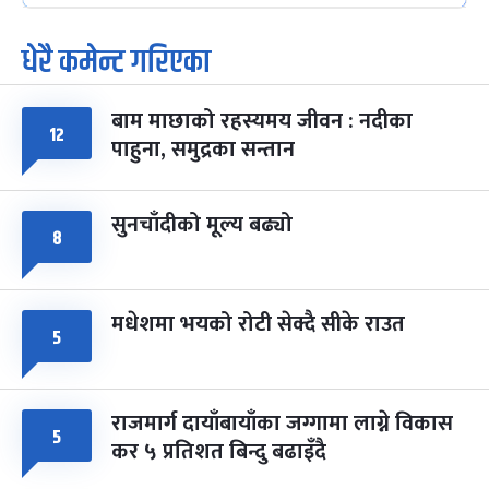
धेरै कमेन्ट गरिएका
पूर्णिमा व्रत
७ महिना बाँकी
७
-
चैत्र ७, २०८३
Mar 21, 2027
आइत
बाम माछाको रहस्यमय जीवन : नदीका
फागुपूर्णिमा
१२
७ महिना बाँकी
८
पाहुना, समुद्रका सन्तान
-
चैत्र ८, २०८३
Mar 22, 2027
सोम
सुनचाँदीको मूल्य बढ्यो
८
मधेशमा भयको रोटी सेक्दै सीके राउत
५
राजमार्ग दायाँबायाँका जग्गामा लाग्ने विकास
५
कर ५ प्रतिशत बिन्दु बढाइँदै