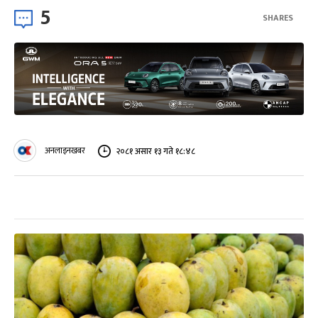
5
SHARES
अनलाइनखबर
२०८१ असार १३ गते १८:४८