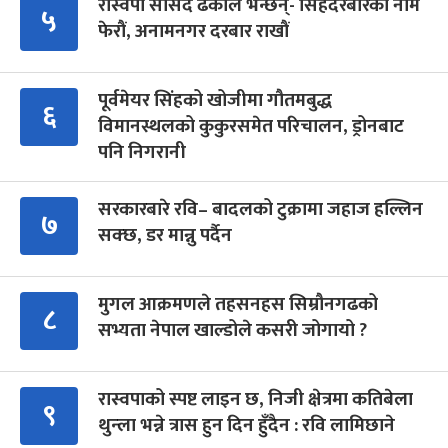
रास्वपा सांसद ढकाल भन्छन्- सिंहदरबारको नाम
५
फेरौं, अनामनगर दरबार राखौं
पूर्वमेयर सिंहको खोजीमा गौतमबुद्ध
६
विमानस्थलको कुकुरसमेत परिचालन, ड्रोनबाट
पनि निगरानी
सरकारबारे रवि– बादलको टुक्रामा जहाज हल्लिन
७
सक्छ, डर मान्नु पर्दैन
मुगल आक्रमणले तहसनहस सिम्रौनगढको
८
सभ्यता नेपाल खाल्डोले कसरी जोगायो ?
रास्वपाको स्पष्ट लाइन छ, निजी क्षेत्रमा कतिबेला
९
थुन्ला भन्ने त्रास हुन दिन हुँदैन : रवि लामिछाने