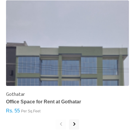
Gothatar
S
Office Space for Rent at Gothatar
H
Rs. 55
R
Per Sq.Feet
‹
›