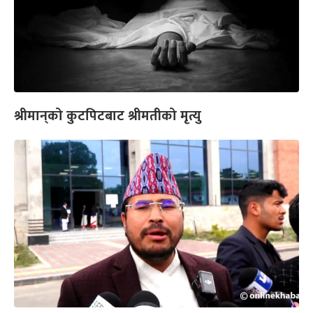
श्रीमान‍्‍को कुटपिटबाट श्रीमतीको मृत्यु