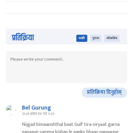
प्रतिक्रिया
भर्खरै
पुराना
लोकप्रिय
प्रतिक्रिया दिनुहोस्
Bel Gurung
२०८१ असार १४ गते ५:३०
Nijgad bimaanshthal baat Gulf tira niryaat garna
napaaye samma kishan le aapko bhaau napaaune