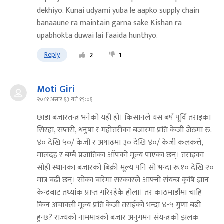
dekhiyo. Kunai udyami yuba le aapko supply chain
banaaune ra maintain garna sake Kishan ra
upabhokta duwai lai faaida hunthyo.
Reply
2
1
Moti Giri
२०८१ असार १३ गते १९:०१
छाडा बजारतन्त्र भनेको यही हो। किसानले यस बर्ष पूर्वि तराइका
सिरहा, सप्तरी, धनुषा र महोत्तरीका बजारमा प्रति केजी जेठमा रु.
४० देखि ५०/ केजी र अषाढमा ३० देखि ४०/ केजी कलकत्ते,
मालदह र बम्बै प्रजातिका आँपको मूल्य पाएका छन्। तराइका
सोही स्थानका बजारको बिक्री मूल्य पनि सो भन्दा रू.१० देखि २०
मात्र बढी छन्। सोका बारेमा सरकारले आफ्नो संयन्त्र कृषि ज्ञान
केन्द्रबाट तथ्यांक प्राप्त गरिरहेकै होला। तर काठमाडौंंमा चाहि
किन अचाक्ली मूल्य प्रति केजी तराईको भन्दा ४-५ गुणा बढी
हुन्छ? राज्यको नाममात्रको बजार अनुगमन संयन्त्रको झलक