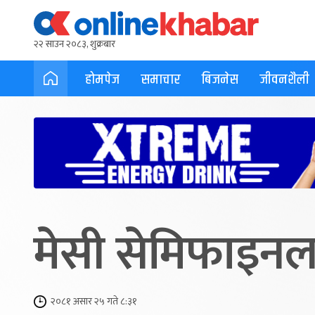
२२ साउन २०८३, शुक्रबार
होमपेज
समाचार
बिजनेस
जीवनशैली
मेसी सेमिफाइनल 
२०८१ असार २५ गते ८:३१