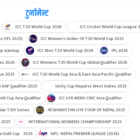
टुर्नामेन्ट
ICC T20 World Cup 2026
ICC Cricket World Cup League 2
e (IPL 2025)
ICC Women’s Under-19 T20 World Cup 2025
up warmup
ICC Men T20 World Cup 2024
IPL 2024
ies 2026
ICC Womens T20 World Cup Global Qualifier 2026
ue 2025
ICC T20 World Cup Asia & East Asia-Pacific Qualifier
-EAP Qaulifier 2025
Unity Cup Nepal vs West Indies 2025
d Cup Asia Qualifier
ICC U19 MENS CWC Asia Qualifier
ar T20I Series
AFGHANISTAN U19 TOUR OF NEPAL 2025
 2025
INTERNATIONAL WOMENS CHAMPIONSHIP 2025
a Gold Cup 2025
NPL- NEPAL PREMIER LEAGUE (2024)