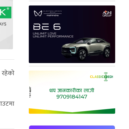
 रहेको
टआउटमा