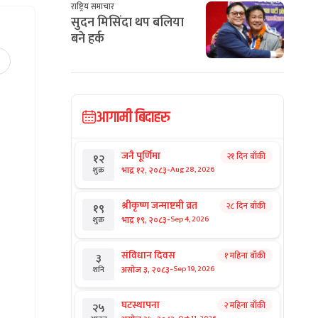
राष्ट्रिय समाचार
सुदन मिसिंदा थप बलिया
बने हर्क
आगामी बिदाहरु
जनै पूर्णिमा
२१ दिन बाँकी
१२
-
भाद्र १२, २०८३
Aug 28, 2026
शुक्र
श्रीकृष्ण जन्माष्टमी व्रत
२८ दिन बाँकी
१९
-
भाद्र १९, २०८३
Sep 4, 2026
शुक्र
संविधान दिवस
१ महिना बाँकी
३
-
असोज ३, २०८३
Sep 19, 2026
शनि
घटस्थापना
२ महिना बाँकी
२५