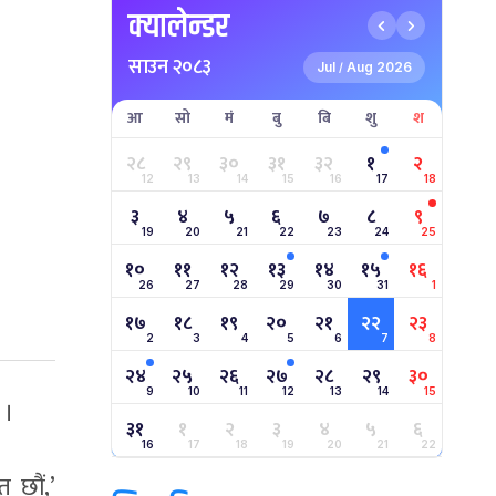
क्यालेन्डर
साउन २०८३
Jul
Aug 2026
/
आ
सो
मं
बु
बि
शु
श
२८
२९
३०
३१
३२
१
२
12
13
14
15
16
17
18
३
४
५
६
७
८
९
19
20
21
22
23
24
25
१०
११
१२
१३
१४
१५
१६
26
27
28
29
30
31
1
१७
१८
१९
२०
२१
२२
२३
2
3
4
5
6
7
8
२४
२५
२६
२७
२८
२९
३०
9
10
11
12
13
14
15
 ।
३१
१
२
३
४
५
६
16
17
18
19
20
21
22
 छौं,’