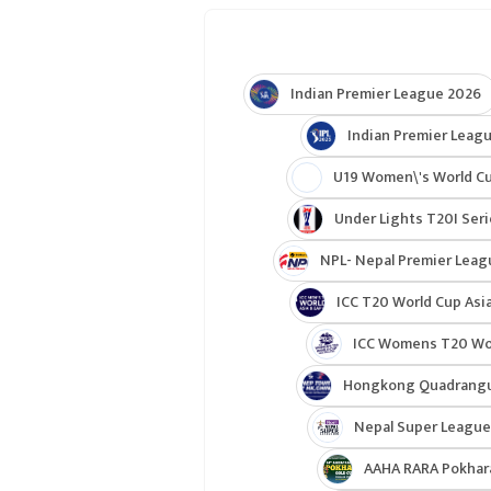
Indian Premier League 2026
Indian Premier Leagu
U19 Women\'s World C
Under Lights T20I Ser
NPL- Nepal Premier Leag
ICC T20 World Cup Asia
ICC Womens T20 Worl
Hongkong Quadrangul
Nepal Super League
AAHA RARA Pokhar