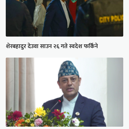
शेरबहादुर देउवा साउन २६ गते स्वदेश फर्किने