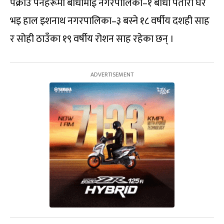
पक्राउ पर्नेहरूमा बौधीमाई नगरपालिका–१ बौधा पतौरा घर
भइ हाल इशनाथ नगरपालिका–३ बस्ने १८ वर्षीय दशही साह
र सोही ठाउँका १९ वर्षीय रोशन साह रहेका छन् ।