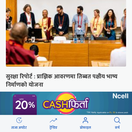
सुरक्षा रिपोर्ट : प्राज्ञिक आवरणमा तिब्बत पक्षीय भाष्य
निर्माणको योजना
छुटाउनुभयो कि ?
संसद्लाई टेर्दैनन् प्रधानमन्त्री, लाचार
छन् सभामुख
ताजा अपडेट
ट्रेन्डिङ
प्रोफाइल
सर्च