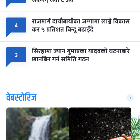
राजमार्ग दायाँबायाँका जग्गामा लाग्ने विकास
४
कर ५ प्रतिशत बिन्दु बढाइँदै
सिरहामा ज्यान गुमाएका यादवको घटनाबारे
३
छानबिन गर्न समिति गठन
वेबस्टोरिज