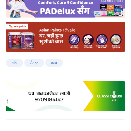
आँप
रौतहट
हत्या