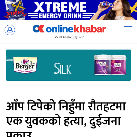
Skip
to
२२ साउन २०८३, शुक्रबार
content
आँप टिपेको निहुँमा रौतहटमा
एक युवकको हत्या, दुईजना
पक्राउ