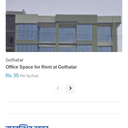
Gothatar
S
Office Space for Rent at Gothatar
H
Rs. 55
R
Per Sq.Feet
‹
›