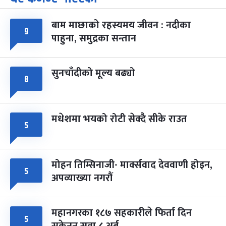
-
चैत्र ७, २०८३
Mar 21, 2027
आइत
बाम माछाको रहस्यमय जीवन : नदीका
फागुपूर्णिमा
९
७ महिना बाँकी
८
पाहुना, समुद्रका सन्तान
-
चैत्र ८, २०८३
Mar 22, 2027
सोम
सुनचाँदीको मूल्य बढ्यो
८
मधेशमा भयको रोटी सेक्दै सीके राउत
५
मोहन तिम्सिनाजी- मार्क्सवाद देववाणी होइन,
५
अपव्याख्या नगरौं
महानगरका १८७ सहकारीले फिर्ता दिन
५
सकेनन् सवा ८ अर्ब