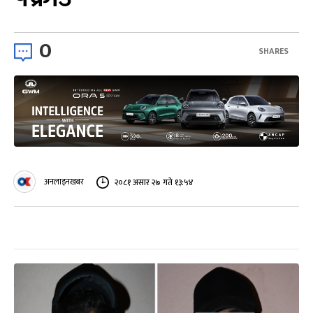
0
SHARES
अनलाइनखबर
२०८१ असार २७ गते १३:५४