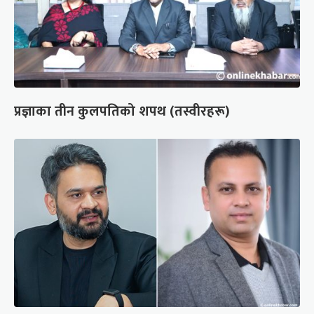
प्रज्ञाका तीन कुलपतिको शपथ (तस्वीरहरू)