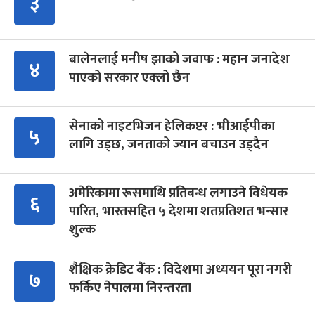
३
बालेनलाई मनीष झाको जवाफ : महान जनादेश
४
पाएको सरकार एक्लो छैन
सेनाको नाइटभिजन हेलिकप्टर : भीआईपीका
५
लागि उड्छ, जनताको ज्यान बचाउन उड्दैन
अमेरिकामा रूसमाथि प्रतिबन्ध लगाउने विधेयक
६
पारित, भारतसहित ५ देशमा शतप्रतिशत भन्सार
शुल्क
शैक्षिक क्रेडिट बैंक : विदेशमा अध्ययन पूरा नगरी
७
फर्किए नेपालमा निरन्तरता