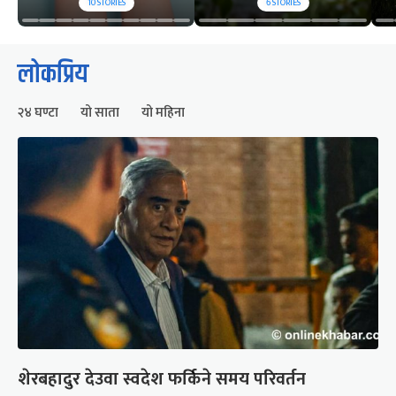
10
STORIES
6
STORIES
लोकप्रिय
२४ घण्टा
यो साता
यो महिना
शेरबहादुर देउवा स्वदेश फर्किने समय परिवर्तन