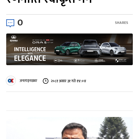
0
SHARES
अनलाइनखबर
२०८१ असार ३१ गते १४:०४