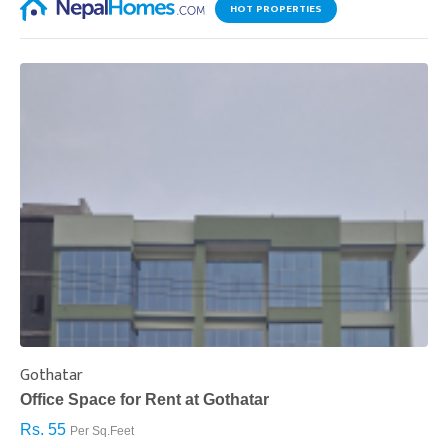
HOT PROPERTIES
Gothatar
S
Office Space for Rent at Gothatar
H
Rs. 55
R
Per Sq.Feet