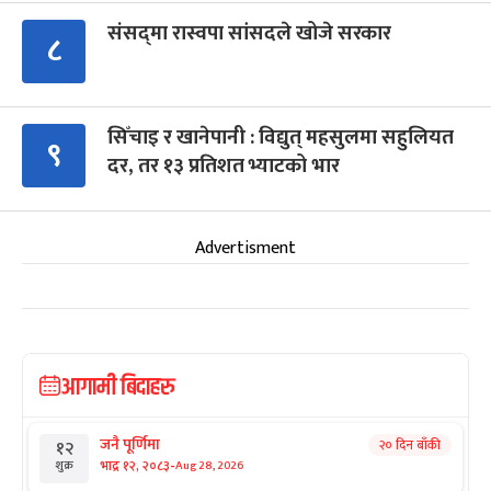
संसद्‍मा रास्वपा सांसदले खोजे सरकार
८
सिँचाइ र खानेपानी : विद्युत् महसुलमा सहुलियत
९
दर, तर १३ प्रतिशत भ्याटको भार
Advertisment
आगामी बिदाहरु
जनै पूर्णिमा
२० दिन बाँकी
१२
-
भाद्र १२, २०८३
Aug 28, 2026
शुक्र