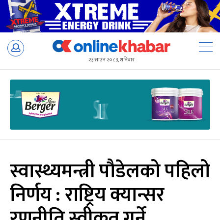
Skip
to
२३ साउन २०८३, शनिबार
content
स्वास्थ्यमन्त्री पौडेलको पहिलो
निर्णय : राष्ट्रिय क्यान्सर
रणनीति स्वीकृत गर्ने