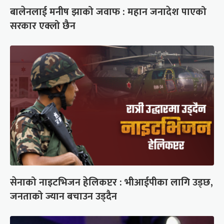
बालेनलाई मनीष झाको जवाफ : महान जनादेश पाएको
सरकार एक्लो छैन
सेनाको नाइटभिजन हेलिकप्टर : भीआईपीका लागि उड्छ,
जनताको ज्यान बचाउन उड्दैन