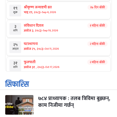
श्रीकृष्ण जन्माष्टमी व्रत
२७ दिन बाँकी
१९
-
भाद्र १९, २०८३
Sep 4, 2026
शुक्र
संविधान दिवस
१ महिना बाँकी
३
-
असोज ३, २०८३
Sep 19, 2026
शनि
घटस्थापना
२ महिना बाँकी
२५
-
असोज २५, २०८३
Oct 11, 2026
आइत
फूलपाती
२ महिना बाँकी
३१
-
असोज ३१ , २०८३
Oct 17, 2026
शनि
कार्तिक सङ्क्रान्ति
२ महिना बाँकी
१
सिफारिस
-
कार्तिक १, २०८३
Oct 18, 2026
आइत
७८४ प्राध्यापक : तलब त्रिविमा बुझ्छन्,
महानवमी
२ महिना बाँकी
३
-
काम निजीमा गर्छन्
कार्तिक ३, २०८३
Oct 20, 2026
मंगल
विजयादशमी
२ महिना बाँकी