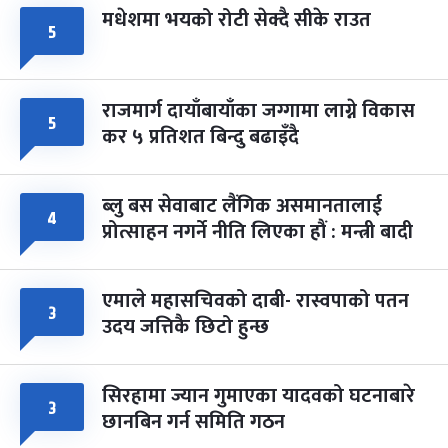
मधेशमा भयको रोटी सेक्दै सीके राउत
५
राजमार्ग दायाँबायाँका जग्गामा लाग्ने विकास
५
कर ५ प्रतिशत बिन्दु बढाइँदै
ब्लु बस सेवाबाट लैंगिक असमानतालाई
४
प्रोत्साहन नगर्ने नीति लिएका हौं : मन्त्री बादी
एमाले महासचिवको दाबी- रास्वपाको पतन
३
उदय जत्तिकै छिटो हुन्छ
सिरहामा ज्यान गुमाएका यादवको घटनाबारे
३
छानबिन गर्न समिति गठन