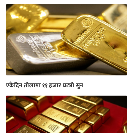
एकैदिन तोलामा ११ हजार घट्यो सुन