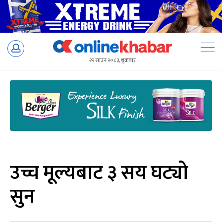
Skip
to
२२ साउन २०८३, शुक्रबार
content
उच्च मूल्यबाट ३ सय घट्यो
सुन