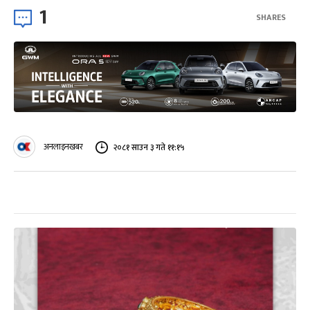
1
SHARES
अनलाइनखबर
२०८१ साउन ३ गते ११:१५