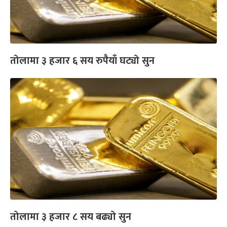
तोलामा ३ हजार ६ सय रुपैयाँ घट्यो सुन
तोलामा ३ हजार ८ सय बढ्यो सुन