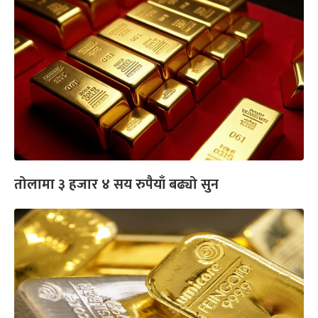
तोलामा ३ हजार ४ सय रुपैयाँ बढ्यो सुन