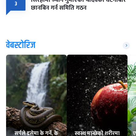
सिरहामा ज्यान गुमाएका यादवको घटनाबारे
३
छानबिन गर्न समिति गठन
वेबस्टोरिज
सर्पले डसेमा के गर्ने, के
स्वस्थ मान्छेको शरीरमा
ए