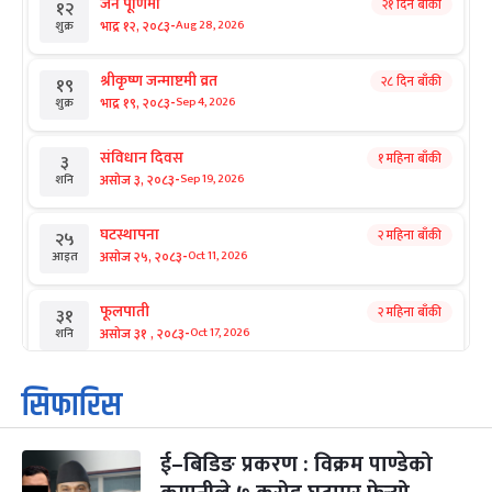
जनै पूर्णिमा
२१ दिन बाँकी
१२
-
भाद्र १२, २०८३
Aug 28, 2026
शुक्र
श्रीकृष्ण जन्माष्टमी व्रत
२८ दिन बाँकी
१९
-
भाद्र १९, २०८३
Sep 4, 2026
शुक्र
संविधान दिवस
१ महिना बाँकी
३
-
असोज ३, २०८३
Sep 19, 2026
शनि
घटस्थापना
२ महिना बाँकी
२५
-
असोज २५, २०८३
Oct 11, 2026
आइत
फूलपाती
२ महिना बाँकी
३१
-
असोज ३१ , २०८३
Oct 17, 2026
शनि
कार्तिक सङ्क्रान्ति
२ महिना बाँकी
१
सिफारिस
-
कार्तिक १, २०८३
Oct 18, 2026
आइत
ई–बिडिङ प्रकरण : विक्रम पाण्डेको
महानवमी
२ महिना बाँकी
३
-
कार्तिक ३, २०८३
Oct 20, 2026
मंगल