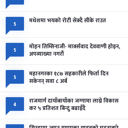
मधेशमा भयको रोटी सेक्दै सीके राउत
५
मोहन तिम्सिनाजी- मार्क्सवाद देववाणी होइन,
५
अपव्याख्या नगरौं
महानगरका १८७ सहकारीले फिर्ता दिन
५
सकेनन् सवा ८ अर्ब
राजमार्ग दायाँबायाँका जग्गामा लाग्ने विकास
४
कर ५ प्रतिशत बिन्दु बढाइँदै