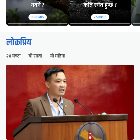
नगर्ने ?
कति रगत हुन्छ ?
6
STORIES
7
STORIES
लोकप्रिय
२४ घण्टा
यो साता
यो महिना