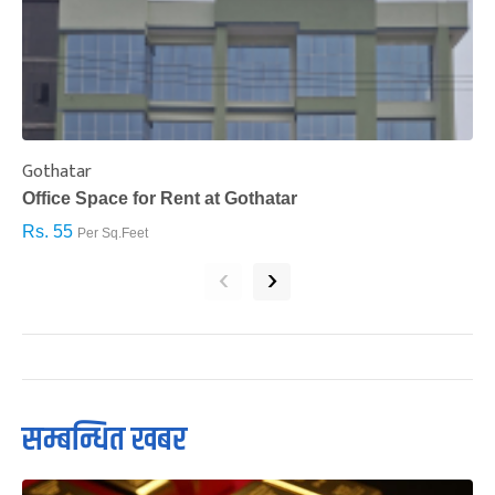
Gothatar
S
Office Space for Rent at Gothatar
H
Rs. 55
R
Per Sq.Feet
‹
›
सम्बन्धित खबर