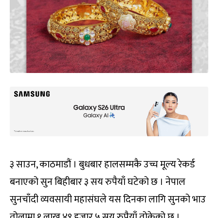
३ साउन, काठमाडौं । बुधबार हालसम्मकै उच्च मूल्य रेकर्ड
बनाएको सुन बिहीबार ३ सय रुपैयाँ घटेको छ । नेपाल
सुनचाँदी व्यवसायी महासंघले यस दिनका लागि सुनको भाउ
तोलामा १ लाख ४९ हजार ५ सय रुपैयाँ तोकेको छ ।