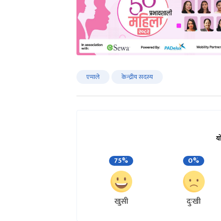
यस्तै मनोहर पौडेल, हरदेव जोशी, हरि उप्र
मञ्जु शर्मा चालिसे र आशा जबेगु मनोनी
हुन् भने कतिपयको बढुवा भएका हुन् ।