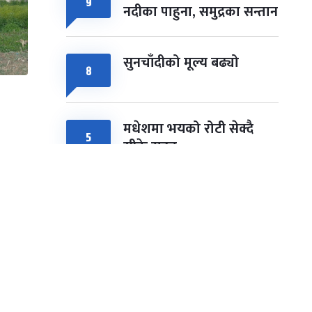
९
नदीका पाहुना, समुद्रका सन्तान
सुनचाँदीको मूल्य बढ्यो
८
मधेशमा भयको रोटी सेक्दै
५
सीके राउत
मोहन तिम्सिनाजी- मार्क्सवाद
५
देववाणी होइन, अपव्याख्या
िय
नगरौं
महानगरका १८७ सहकारीले
५
फिर्ता दिन सकेनन् सवा ८ अर्ब