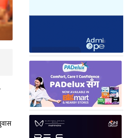
य
सुवास