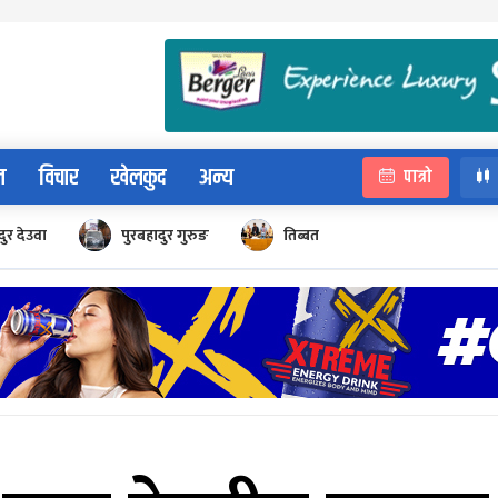
न
विचार
खेलकुद
अन्य
पात्रो
ुर देउवा
पुरबहादुर गुरुङ
तिब्बत