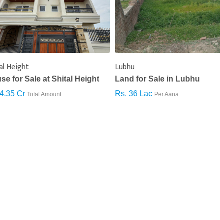
ो खबर पढेर तपाईलाई कस्तो महसुस भयो ?
7%
0%
18%
अचम्मित
उत्साहित
आक्रोशित
भर्खरै
पुराना
लोकप्र