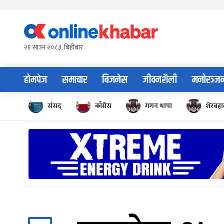
Skip
to
content
२१ साउन २०८३, बिहीबार
होमपेज
समाचार
बिजनेस
जीवनशैली
मनोरञ्ज
संसद्
काँग्रेस
गगन थापा
शेरबहाद