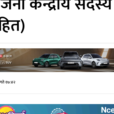
जना केन्द्रीय सदस्
हित)
गते १७:४२