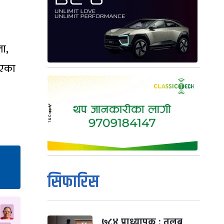
सिफारिस
७८४ प्राध्यापक : तलब