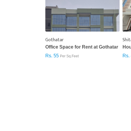
य
75%
0%
खुसी
दुःखी
प्रतिक्रिया