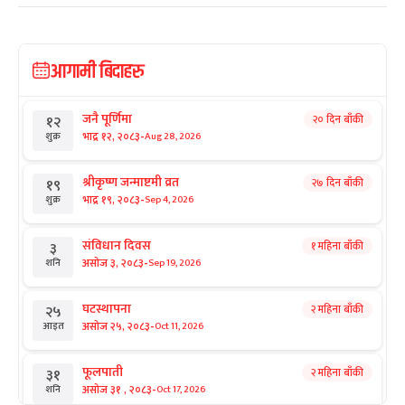
आगामी बिदाहरु
जनै पूर्णिमा
२० दिन बाँकी
१२
-
भाद्र १२, २०८३
Aug 28, 2026
शुक्र
श्रीकृष्ण जन्माष्टमी व्रत
२७ दिन बाँकी
१९
-
भाद्र १९, २०८३
Sep 4, 2026
शुक्र
संविधान दिवस
१ महिना बाँकी
३
-
असोज ३, २०८३
Sep 19, 2026
शनि
घटस्थापना
२ महिना बाँकी
२५
-
असोज २५, २०८३
Oct 11, 2026
आइत
फूलपाती
२ महिना बाँकी
३१
-
असोज ३१ , २०८३
Oct 17, 2026
शनि