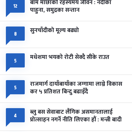
बाम माछाको रहस्यमय जीवन : नदीका
१२
फागुपूर्णिमा
७ महिना बाँकी
८
पाहुना, समुद्रका सन्तान
-
चैत्र ८, २०८३
Mar 22, 2027
सोम
सुनचाँदीको मूल्य बढ्यो
८
मधेशमा भयको रोटी सेक्दै सीके राउत
५
राजमार्ग दायाँबायाँका जग्गामा लाग्ने विकास
५
कर ५ प्रतिशत बिन्दु बढाइँदै
ब्लु बस सेवाबाट लैंगिक असमानतालाई
४
प्रोत्साहन नगर्ने नीति लिएका हौं : मन्त्री बादी