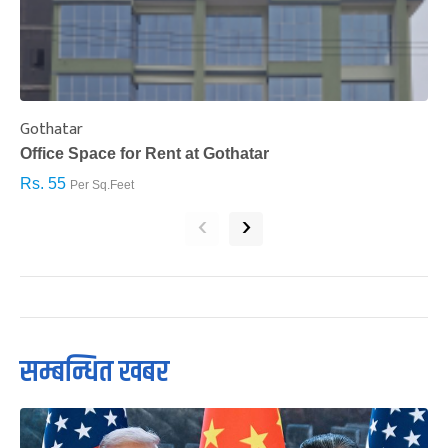
Gothatar
S
Office Space for Rent at Gothatar
H
Rs. 55
R
Per Sq.Feet
‹
›
सम्बन्धित खबर