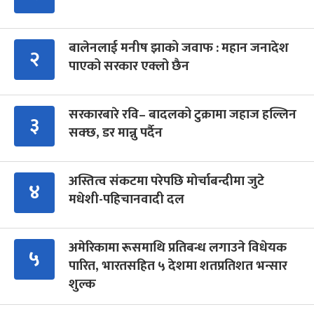
बालेनलाई मनीष झाको जवाफ : महान जनादेश
२
पाएको सरकार एक्लो छैन
सरकारबारे रवि– बादलको टुक्रामा जहाज हल्लिन
३
सक्छ, डर मान्नु पर्दैन
अस्तित्व संकटमा परेपछि मोर्चाबन्दीमा जुटे
४
मधेशी-पहिचानवादी दल
अमेरिकामा रूसमाथि प्रतिबन्ध लगाउने विधेयक
५
पारित, भारतसहित ५ देशमा शतप्रतिशत भन्सार
शुल्क