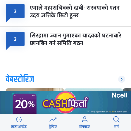
एमाले महासचिवको दाबी- रास्वपाको पतन
३
उदय जत्तिकै छिटो हुन्छ
सिरहामा ज्यान गुमाएका यादवको घटनाबारे
३
छानबिन गर्न समिति गठन
वेबस्टोरिज
ताजा अपडेट
ट्रेन्डिङ
प्रोफाइल
सर्च