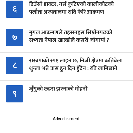
दिउँसो डाक्टर, नर्स कुटिएको कालीकोटको
६
पलाँता अस्पतालमा राति फेरि आक्रमण
मुगल आक्रमणले तहसनहस सिम्रौनगढको
७
सभ्यता नेपाल खाल्डोले कसरी जोगायो ?
रास्वपाको स्पष्ट लाइन छ, निजी क्षेत्रमा कतिबेला
८
थुन्ला भन्ने त्रास हुन दिन हुँदैन : रवि लामिछाने
जुँगुको छहरा झरनाको मोहनी
९
Advertisment