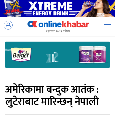
Skip
to
२३ साउन २०८३, शनिबार
content
अमेरिकामा बन्दुक आतंक :
लुटेराबाट मारिन्छन् नेपाली