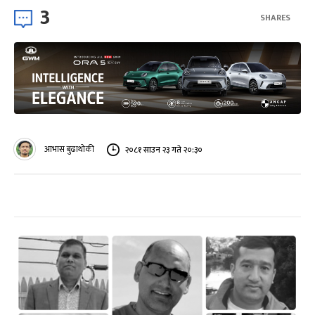
3
SHARES
आभास बुढाथोकी
२०८१ साउन २३ गते २०:३०