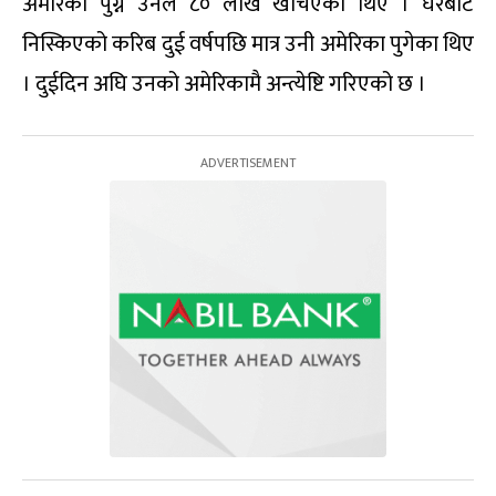
अमेरिका पुग्न उनले ८० लाख खर्चिएका थिए । घरबाट
निस्किएको करिब दुई वर्षपछि मात्र उनी अमेरिका पुगेका थिए
। दुईदिन अघि उनको अमेरिकामै अन्त्येष्टि गरिएको छ ।