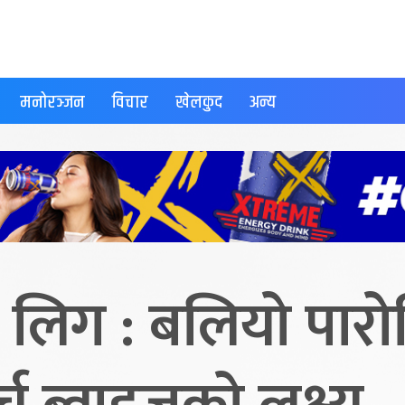
मनोरञ्जन
विचार
खेलकुद
अन्य
लिग : बलियो पारोविर