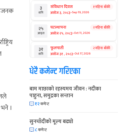
संविधान दिवस
१ महिना बाँकी
३
साहजनक
-
असोज ३, २०८३
Sep 19, 2026
शनि
घटस्थापना
२ महिना बाँकी
२५
-
असोज २५, २०८३
Oct 11, 2026
आइत
्ट्रिय
फूलपाती
२ महिना बाँकी
३१
ल
-
असोज ३१ , २०८३
Oct 17, 2026
शनि
धेरै कमेन्ट गरिएका
कार्तिक सङ्क्रान्ति
२ महिना बाँकी
१
-
कार्तिक १, २०८३
Oct 18, 2026
आइत
बाम माछाको रहस्यमय जीवन : नदीका
महानवमी
२ महिना बाँकी
३
लले
पाहुना, समुद्रका सन्तान
-
कार्तिक ३, २०८३
Oct 20, 2026
मंगल
१२
कमेन्ट
 भने ।
विजयादशमी
२ महिना बाँकी
४
-
कार्तिक ४, २०८३
Oct 21, 2026
बुध
सुनचाँदीको मूल्य बढ्यो
८
कमेन्ट
पापा‌ङ्कुशा एकादशी व्रत
२ महिना बाँकी
५