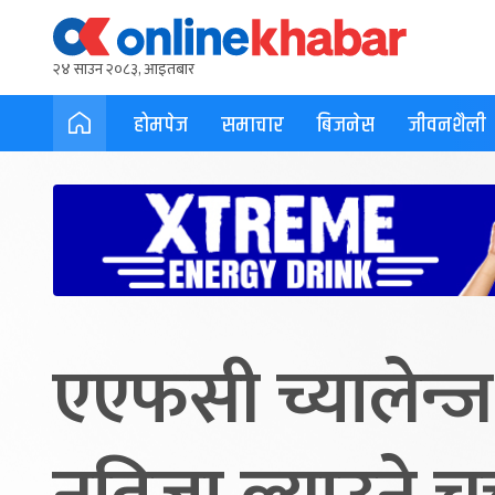
२४ साउन २०८३, आइतबार
होमपेज
समाचार
बिजनेस
जीवनशैली
एएफसी च्यालेन्ज 