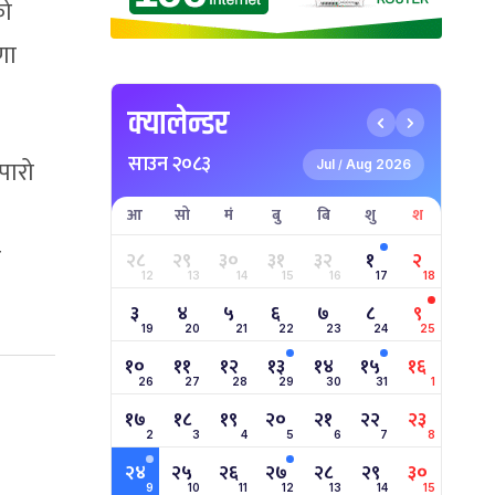
को
णा
क्यालेन्डर
साउन २०८३
पारो
Jul
Aug 2026
/
आ
सो
मं
बु
बि
शु
श
ए
२८
२९
३०
३१
३२
१
२
12
13
14
15
16
17
18
३
४
५
६
७
८
९
19
20
21
22
23
24
25
१०
११
१२
१३
१४
१५
१६
26
27
28
29
30
31
1
१७
१८
१९
२०
२१
२२
२३
2
3
4
5
6
7
8
२४
२५
२६
२७
२८
२९
३०
9
10
11
12
13
14
15