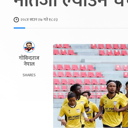
नतिजा ल्याउने चर
२०८१ साउन २७ गते १८:२३
गोविन्दराज
नेपाल
SHARES