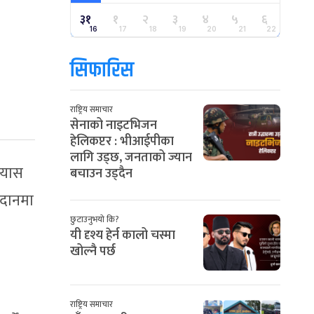
३१
१
२
३
४
५
६
16
17
18
19
20
21
22
सिफारिस
राष्ट्रिय समाचार
सेनाको नाइटभिजन
हेलिकप्टर : भीआईपीका
लागि उड्छ, जनताको ज्यान
रयास
बचाउन उड्दैन
मैदानमा
छुटाउनुभयो कि?
यी दृश्य हेर्न कालो चस्मा
खोल्नै पर्छ
राष्ट्रिय समाचार