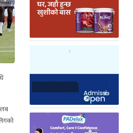
धि
क्लब
 लिगको