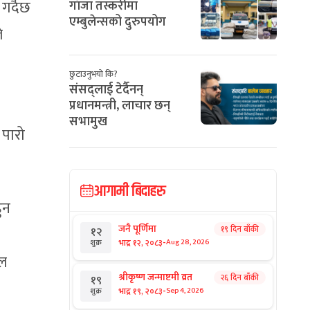
गर्दैछ
गाँजा तस्करीमा
एम्बुलेन्सको दुरुपयोग
े
छुटाउनुभयो कि?
संसद्लाई टेर्दैनन्
प्रधानमन्त्री, लाचार छन्
सभामुख
 पारो
आगामी बिदाहरु
ुन
जनै पूर्णिमा
१९ दिन बाँकी
१२
-
भाद्र १२, २०८३
Aug 28, 2026
शुक्र
ेल
श्रीकृष्ण जन्माष्टमी व्रत
२६ दिन बाँकी
१९
-
भाद्र १९, २०८३
Sep 4, 2026
शुक्र