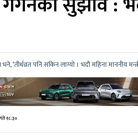
ाई गगनको सुझाव : भ
े, ‘तीर्थव्रत पनि सकिन लाग्यो । भदौ महिना माननीय मन्त्रीज
गते १८:३०