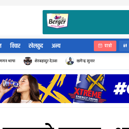
न
विचार
खेलकुद
अन्य
पात्रो
गगन थापा
शेरबहादुर देउवा
खगेन्द्र सुनार