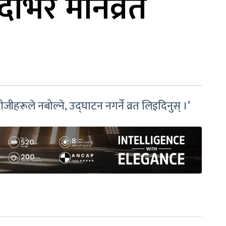
दौभर मौनव्रत
ीहरूले नबोल्ने, उद्घाटन नगर्ने व्रत लिइदिनुस् ।’