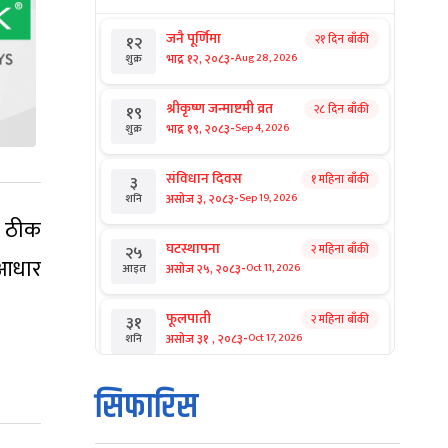
जनै पूर्णिमा
२१ दिन बाँकी
१२
-
भाद्र १२, २०८३
Aug 28, 2026
शुक्र
श्रीकृष्ण जन्माष्टमी व्रत
२८ दिन बाँकी
१९
-
भाद्र १९, २०८३
Sep 4, 2026
शुक्र
संविधान दिवस
१ महिना बाँकी
३
-
असोज ३, २०८३
Sep 19, 2026
शनि
ई ठीक
घटस्थापना
२ महिना बाँकी
२५
 आधार
-
असोज २५, २०८३
Oct 11, 2026
आइत
फूलपाती
२ महिना बाँकी
३१
-
असोज ३१ , २०८३
Oct 17, 2026
शनि
कार्तिक सङ्क्रान्ति
२ महिना बाँकी
१
सिफारिस
-
कार्तिक १, २०८३
Oct 18, 2026
आइत