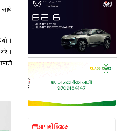
 साथै
ियो ।
गरे ।
ापाले
आगामी बिदाहरु