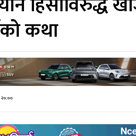
 : यौन हिंसाविरुद्ध ख
ँको कथा
े २०:००