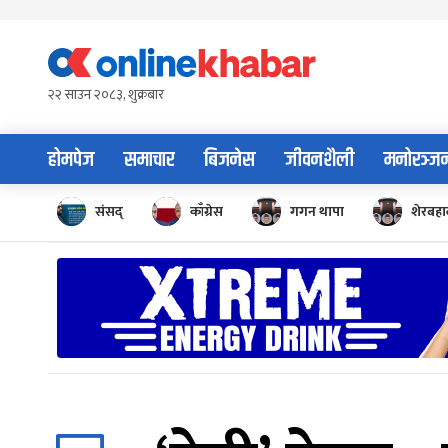
Skip
to
content
२२ साउन २०८३, शुक्रबार
होमपेज
समाचार
बिजनेस
जीवनशैली
मनोरञ्ज
संसद्
काँग्रेस
गगन थापा
शेरबहाद