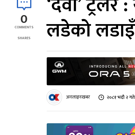
‘देवी’ ट्रेलर
0
लडेको लडाइ
COMMENTS
SHARES
अनलाइनखबर
२०८१ भदौ २ गत