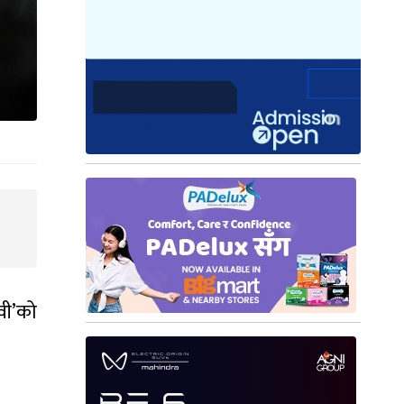
वी’को