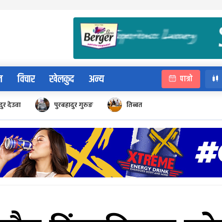
न
विचार
खेलकुद
अन्य
पात्रो
ुर देउवा
पुरबहादुर गुरुङ
तिब्बत