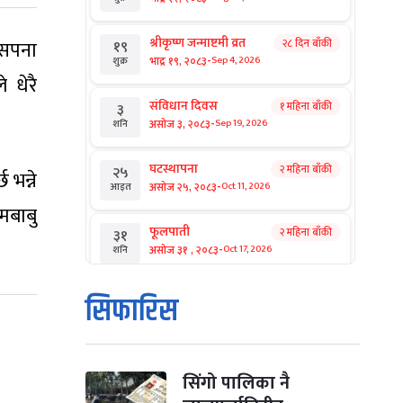
श्रीकृष्ण जन्माष्टमी व्रत
 सपना
२८ दिन बाँकी
१९
-
भाद्र १९, २०८३
Sep 4, 2026
शुक्र
 धेरै
संविधान दिवस
१ महिना बाँकी
३
-
असोज ३, २०८३
Sep 19, 2026
शनि
घटस्थापना
२ महिना बाँकी
२५
भन्ने
-
असोज २५, २०८३
Oct 11, 2026
आइत
मबाबु
फूलपाती
२ महिना बाँकी
३१
-
असोज ३१ , २०८३
Oct 17, 2026
शनि
कार्तिक सङ्क्रान्ति
२ महिना बाँकी
१
सिफारिस
-
कार्तिक १, २०८३
Oct 18, 2026
आइत
महानवमी
२ महिना बाँकी
३
-
कार्तिक ३, २०८३
Oct 20, 2026
मंगल
सिंगो पालिका नै