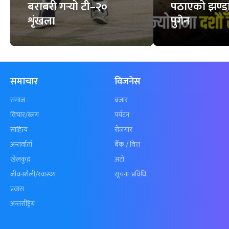
बराबरी गर्‍यो टी–२०
पठाएको झण्डा
शृंखला
पुगेन
समाचार
विजनेस
समाज
बजार
विचार/ब्लग
पर्यटन
साहित्य
रोजगार
अन्तर्वार्ता
बैँक / वित्त
खेलकुद़़
अटो
जीवनशैली/स्वास्थ्य
सूचना-प्रविधि
प्रवास
अन्तर्राष्ट्रिय