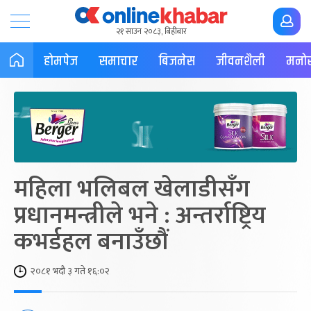
२१ साउन २०८३, बिहीबार
होमपेज
समाचार
बिजनेस
जीवनशैली
मनोर
महिला भलिबल खेलाडीसँग
प्रधानमन्त्रीले भने : अन्तर्राष्ट्रिय
कभर्डहल बनाउँछौं
२०८१ भदौ ३ गते १६:०२