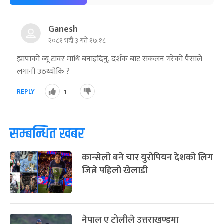
-
फाल्गुन २५, २०८३
Mar 9, 2027
मंगल
पूर्णिमा व्रत
७ महिना बाँकी
७
Ganesh
-
चैत्र ७, २०८३
Mar 21, 2027
आइत
२०८१ भदौ ३ गते १७:१८
झापाको व्यू टावर माथि बनाइदिनु, दर्शक बाट संकलन गरेको पैसाले
फागुपूर्णिमा
७ महिना बाँकी
८
-
लगानी उठथ्योकि ?
चैत्र ८, २०८३
Mar 22, 2027
सोम
REPLY
1
सम्बन्धित खबर
कान्सेलो बने चार युरोपियन देशको लिग
जित्ने पहिलो खेलाडी
नेपाल ए टोलीले उत्तराखण्डमा