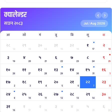
क्यालेन्डर
साउन २०८३
Jul
Aug 2026
/
आ
सो
मं
बु
बि
शु
श
२८
२९
३०
३१
३२
१
२
12
13
14
15
16
17
18
३
४
५
६
७
८
९
19
20
21
22
23
24
25
१०
११
१२
१३
१४
१५
१६
26
27
28
29
30
31
1
१७
१८
१९
२०
२१
२२
२३
2
3
4
5
6
7
8
२४
२५
२६
२७
२८
२९
३०
9
10
11
12
13
14
15
३१
१
२
३
४
५
६
16
17
18
19
20
21
22