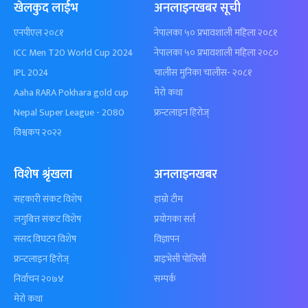
खेलकुद लाईभ
अनलाइनखबर सूची
एनपीएल २०८१
नेपालका ५० प्रभावशाली महिला २०८१
ICC Men T20 World Cup 2024
नेपालका ५० प्रभावशाली महिला २०८०
IPL 2024
चालीस मुनिका चालीस- २०८१
Aaha RARA Pokhara gold cup
मेरो कथा
Nepal Super League - 2080
फ्रन्टलाइन हिरोज्
विश्वकप २०२२
विशेष श्रृंखला
अनलाइनखबर
सहकारी संकट विशेष
हाम्रो टीम
लगुबित्त संकट विशेष
प्रयोगका सर्त
संसद विघटन विशेष
विज्ञापन
फ्रन्टलाइन हिरोज्
प्राइभेसी पोलिसी
निर्वाचन २०७४
सम्पर्क
मेरो कथा