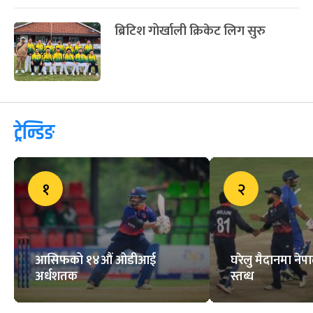
ब्रिटिश गोर्खाली क्रिकेट लिग सुरु
ट्रेन्डिङ
१
२
आसिफको १४औं ओडीआई
घरेलु मैदानमा नेप
अर्धशतक
स्तब्ध