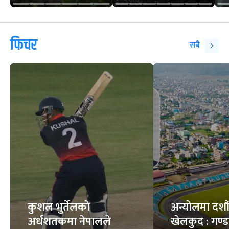
फिचर
सबै
कुशल भुर्तेलको
अन्योलमा दशौँ र
अर्धशतकमा नेपालले
खेलकुद : गण्