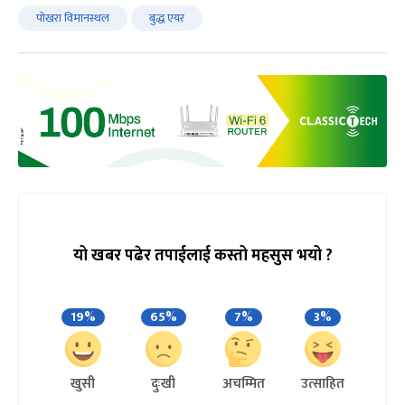
पोखरा विमानस्थल
बुद्ध एयर
यो खबर पढेर तपाईलाई कस्तो महसुस भयो ?
19%
65%
7%
3%
खुसी
दुःखी
अचम्मित
उत्साहित