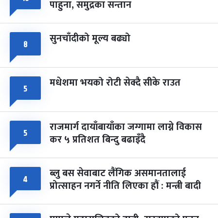
पाहुना, समुद्रका सन्तान
-
चैत्र ८, २०८३
Mar 22, 2027
सोम
सुनचाँदीको मूल्य बढ्यो
८
मधेशमा भयको रोटी सेक्दै सीके राउत
५
राजमार्ग दायाँबायाँका जग्गामा लाग्ने विकास
५
कर ५ प्रतिशत बिन्दु बढाइँदै
ब्लु बस सेवाबाट लैंगिक असमानतालाई
४
प्रोत्साहन नगर्ने नीति लिएका हौं : मन्त्री बादी