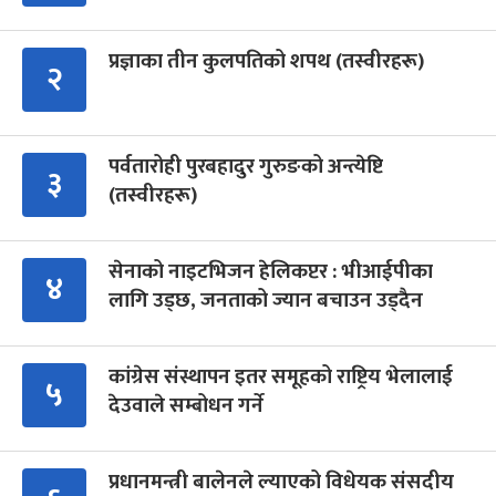
प्रज्ञाका तीन कुलपतिको शपथ (तस्वीरहरू)
२
पर्वतारोही पुरबहादुर गुरुङको अन्त्येष्टि
३
(तस्वीरहरू)
सेनाको नाइटभिजन हेलिकप्टर : भीआईपीका
४
लागि उड्छ, जनताको ज्यान बचाउन उड्दैन
कांग्रेस संस्थापन इतर समूहको राष्ट्रिय भेलालाई
५
देउवाले सम्बोधन गर्ने
प्रधानमन्त्री बालेनले ल्याएको विधेयक संसदीय