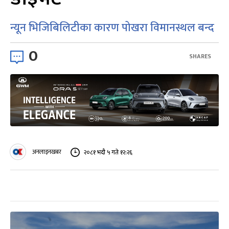
न्यून भिजिबिलिटीका कारण पोखरा विमानस्थल बन्द
0
SHARES
अनलाइनखबर
२०८१ भदौ ५ गते १२:२६