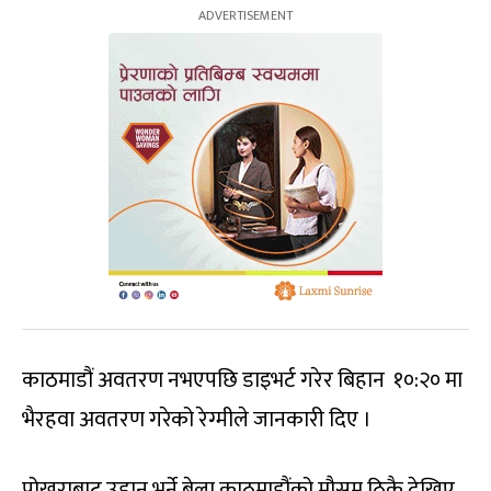
काठमाडौं अवतरण नभएपछि डाइभर्ट गरेर बिहान १०:२० मा
भैरहवा अवतरण गरेको रेग्मीले जानकारी दिए ।
पोखराबाट उडान भर्ने बेला काठमाडौंको मौसम ठिकै देखिए