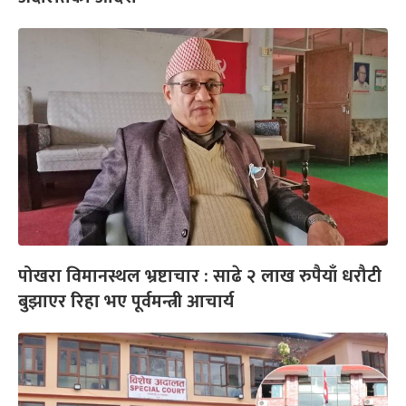
पोखरा विमानस्थल भ्रष्टाचार : साढे २ लाख रुपैयाँ धरौटी
बुझाएर रिहा भए पूर्वमन्त्री आचार्य