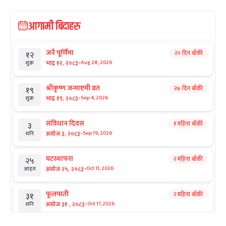
आगामी बिदाहरु
जनै पूर्णिमा
२० दिन बाँकी
१२
-
भाद्र १२, २०८३
Aug 28, 2026
शुक्र
श्रीकृष्ण जन्माष्टमी व्रत
२७ दिन बाँकी
१९
-
भाद्र १९, २०८३
Sep 4, 2026
शुक्र
संविधान दिवस
१ महिना बाँकी
३
-
असोज ३, २०८३
Sep 19, 2026
शनि
घटस्थापना
२ महिना बाँकी
२५
-
असोज २५, २०८३
Oct 11, 2026
आइत
फूलपाती
२ महिना बाँकी
३१
-
असोज ३१ , २०८३
Oct 17, 2026
शनि