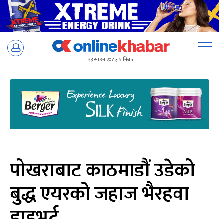
Skip
to
२३ साउन २०८३, शनिबार
content
पोखराबाट काठमाडौं उडेको
बुद्ध एयरको जहाज भैरहवा
डाइभर्ट