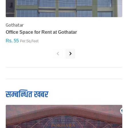
Gothatar
S
Office Space for Rent at Gothatar
H
Rs. 55
R
Per Sq.Feet
‹
›
सम्बन्धित खबर