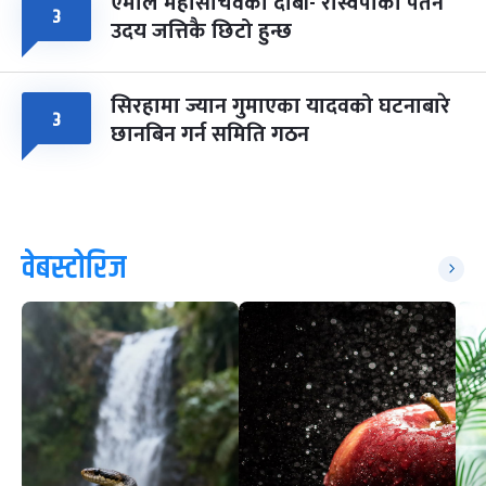
एमाले महासचिवको दाबी- रास्वपाको पतन
३
उदय जत्तिकै छिटो हुन्छ
सिरहामा ज्यान गुमाएका यादवको घटनाबारे
३
छानबिन गर्न समिति गठन
वेबस्टोरिज