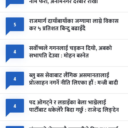
नाम फेरौं, अनामनगर दरबार राखौं
राजमार्ग दायाँबायाँका जग्गामा लाग्ने विकास
५
कर ५ प्रतिशत बिन्दु बढाइँदै
सर्वोच्चले गगनलाई चड्कन दियो, अबको
४
सभापति देउवा : मोहन बस्नेत
ब्लु बस सेवाबाट लैंगिक असमानतालाई
४
प्रोत्साहन नगर्ने नीति लिएका हौं : मन्त्री बादी
पद ओगट्ने र लडाइँका बेला भाग्नेलाई
४
पार्टीबाट धकेलेरै बिदा गर्छु : राजेन्द्र लिङ्देन