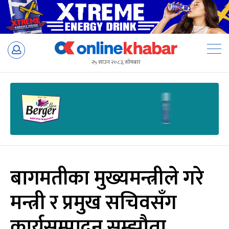
Skip
to
२५ साउन २०८३, सोमबार
content
बागमतीका मुख्यमन्त्रीले गरे
मन्त्री र प्रमुख सचिवसँग
कार्यसम्पादन सम्झौता