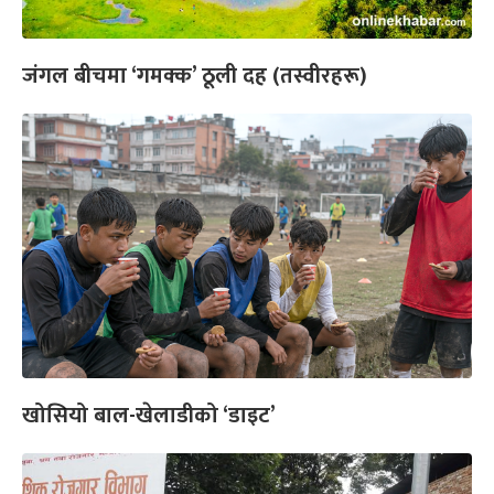
जंगल बीचमा ‘गमक्क’ ठूली दह (तस्वीरहरू)
खोसियो बाल-खेलाडीको ‘डाइट’