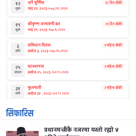
जनै पूर्णिमा
१८ दिन बाँकी
१२
-
भाद्र १२, २०८३
Aug 28, 2026
शुक्र
श्रीकृष्ण जन्माष्टमी व्रत
२५ दिन बाँकी
१९
-
भाद्र १९, २०८३
Sep 4, 2026
शुक्र
संविधान दिवस
१ महिना बाँकी
३
-
असोज ३, २०८३
Sep 19, 2026
शनि
घटस्थापना
२ महिना बाँकी
२५
-
असोज २५, २०८३
Oct 11, 2026
आइत
फूलपाती
२ महिना बाँकी
३१
-
असोज ३१ , २०८३
Oct 17, 2026
शनि
कार्तिक सङ्क्रान्ति
२ महिना बाँकी
१
सिफारिस
-
कार्तिक १, २०८३
Oct 18, 2026
आइत
प्रधानमन्त्रीकै नजरमा यस्तो रह्यो ४
महानवमी
२ महिना बाँकी
३
Oct 20, 2026