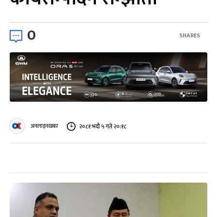
0
SHARES
अनलाइनखबर
२०८१ भदौ ५ गते २०:१८