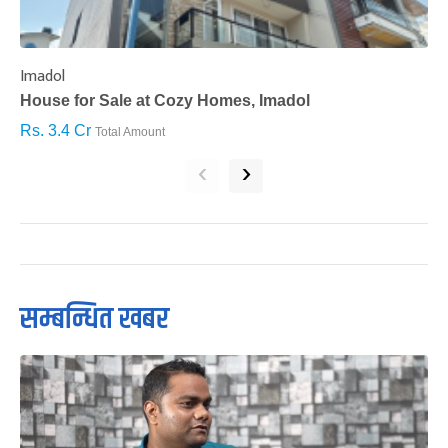
Imadol
B
House for Sale at Cozy Homes, Imadol
B
Rs. 3.4 Cr
R
Total Amount
‹
›
सम्बन्धित खबर