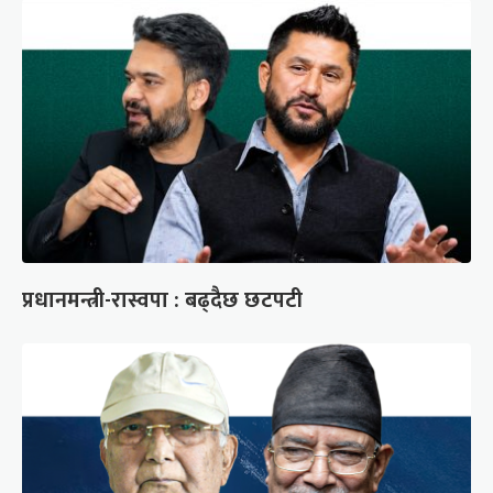
प्रधानमन्त्री-रास्वपा : बढ्दैछ छटपटी