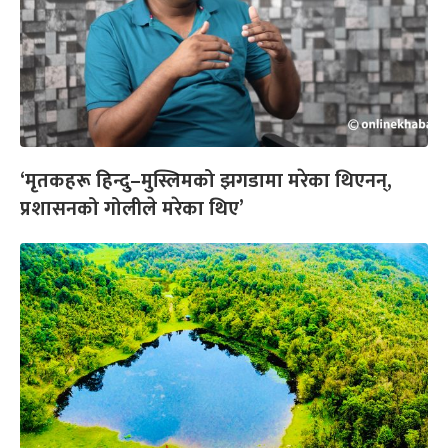
‘मृतकहरू हिन्दु–मुस्लिमको झगडामा मरेका थिएनन्,
प्रशासनको गोलीले मरेका थिए’