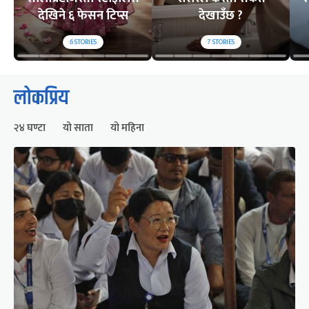
देखिने ६ फेसन टिप्स
देखाउँछ ?
6
STORIES
7
STORIES
लोकप्रिय
२४ घण्टा
यो साता
यो महिना