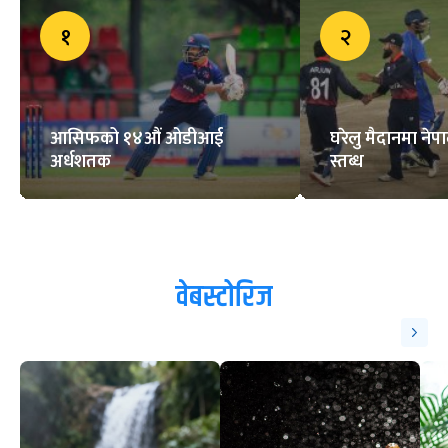
१
२
आसिफको १४औं ओडीआई
घरेलु मैदानमा नेप
अर्धशतक
स्तब्ध
वेबस्टोरिज