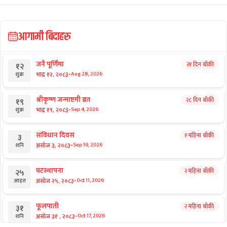
आगामी बिदाहरु
जनै पूर्णिमा
२१ दिन बाँकी
१२
-
भाद्र १२, २०८३
Aug 28, 2026
शुक्र
श्रीकृष्ण जन्माष्टमी व्रत
२८ दिन बाँकी
१९
-
भाद्र १९, २०८३
Sep 4, 2026
शुक्र
संविधान दिवस
१ महिना बाँकी
३
-
असोज ३, २०८३
Sep 19, 2026
शनि
घटस्थापना
२ महिना बाँकी
२५
-
असोज २५, २०८३
Oct 11, 2026
आइत
फूलपाती
२ महिना बाँकी
३१
-
असोज ३१ , २०८३
Oct 17, 2026
शनि