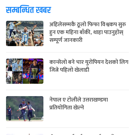
फागुपूर्णिमा
७ महिना बाँकी
८
सम्बन्धित खबर
-
चैत्र ८, २०८३
Mar 22, 2027
सोम
अहिलेसम्मकै ठूलो फिफा विश्वकप सुरु
हुन एक महिना बाँकी, थाहा पाउनुहोस्
सम्पूर्ण जानकारी
कान्सेलो बने चार युरोपियन देशको लिग
जित्ने पहिलो खेलाडी
नेपाल ए टोलीले उत्तराखण्डमा
प्रतियोगिता खेल्ने