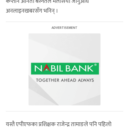
कप्तान अनिता बस्नेतले मलेसिया जानुअघि
अनलाइनखबरसँग भनिन् ।
यस्तै एपीएफका प्रशिक्षक राजेन्द्र तामाङले पनि पहिलो