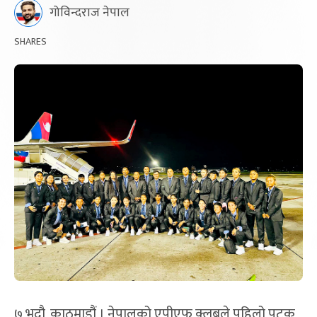
गोविन्दराज नेपाल
SHARES
७ भदौ, काठमाडौं । नेपालको एपीएफ क्लबले पहिलो पटक