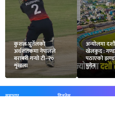
कुशल भुर्तेलको
अन्योलमा दशौँ र
अर्धशतकमा नेपालले
खेलकुद : गण्
बराबरी गर्‍यो टी–२०
पठाएको झण्डा
शृंखला
पुगेन
समाचार
विजनेस
समाज
बजार
विचार/ब्लग
पर्यटन