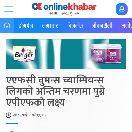
२२ साउन २०८३, शुक्रबार
होमपेज
समाचार
बिजनेस
जीवनशैली
मनोर
एएफसी वुमन्स च्याम्पियन्स
लिगको अन्तिम चरणमा पुग्ने
एपीएफको लक्ष्य
२०८१ भदौ ९ गते ११:०१