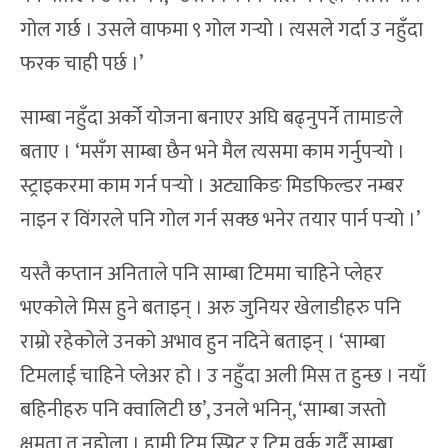
गोल गर्छ । उसले वाफमा ९ गोल गर्‍यो । त्यसले गर्दा उ नहुँदा
फरक चाही पर्छ ।’
साम्बा नहुँदा अर्को योजना बनाएर अघि बढ्नुपर्ने तामाङले
बताए । ‘मसँग साम्बा छैन भने मैल त्यसमा काम गर्नुपर्‍यो ।
स्ट्राइकरमा काम गर्न पर्‍यो । अट्याकिङ मिडफिल्डर नम्बर
नाइन र विंगरले पनि गोल गर्न सक्छ भनेर तयार पार्न पर्‍यो ।’
यस्तै कप्तान अनिताले पनि साम्बा टिममा चाहिने प्लेहर
भएकोले मिस हुने बताइन् । अरु जुनियर खेलाडीहरु पनि
राम्रो रहेकोले उनको अभाव हुन नदिने बताइन् । ‘साम्बा
टिमलाई चाहिने प्लेअर हो । उ नहुँदा अली मिस त हुन्छ । नयाँ
बहिनीहरु पनि क्वालिटी छ’, उनले भनिन्, ‘साम्बा जस्तो
क्षमता त नहोला । हामी टिम स्प्रिट र टिम वर्क गर्दै साम्बा