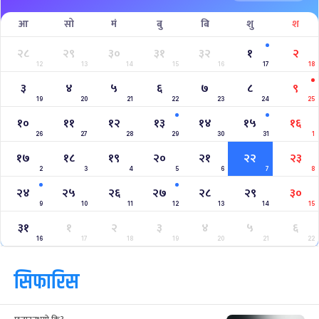
आ
सो
मं
बु
बि
शु
श
२८
२९
३०
३१
३२
१
२
12
13
14
15
16
17
18
३
४
५
६
७
८
९
19
20
21
22
23
24
25
१०
११
१२
१३
१४
१५
१६
26
27
28
29
30
31
1
१७
१८
१९
२०
२१
२२
२३
2
3
4
5
6
7
8
२४
२५
२६
२७
२८
२९
३०
9
10
11
12
13
14
15
३१
१
२
३
४
५
६
16
17
18
19
20
21
22
सिफारिस