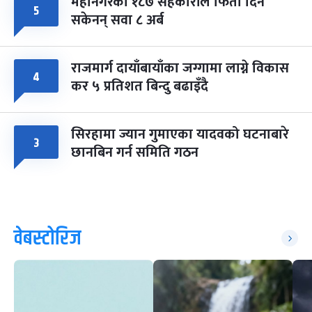
महानगरका १८७ सहकारीले फिर्ता दिन
५
सकेनन् सवा ८ अर्ब
राजमार्ग दायाँबायाँका जग्गामा लाग्ने विकास
४
कर ५ प्रतिशत बिन्दु बढाइँदै
सिरहामा ज्यान गुमाएका यादवको घटनाबारे
३
छानबिन गर्न समिति गठन
वेबस्टोरिज