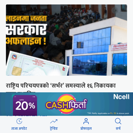
राष्ट्रिय परिचयपत्रको ‘सर्भर’ समस्याले १६ निकायका
काम प्रभावित
छुटाउनुभयो कि ?
संसद्लाई टेर्दैनन् प्रधानमन्त्री, लाचार
ताजा अपडेट
ट्रेन्डिङ
प्रोफाइल
सर्च