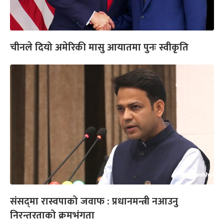
चीनले दियो अमेरिकी मासु आयातमा पुनः स्वीकृति
संसद्‌मा रास्वपाको जवाफ : प्रधानमन्त्री नआउनु
निरन्तरताको क्रमभंगता