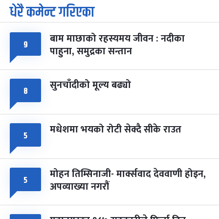
धेरै कमेन्ट गरिएका
पूर्णिमा व्रत
७ महिना बाँकी
७
-
चैत्र ७, २०८३
Mar 21, 2027
आइत
बाम माछाको रहस्यमय जीवन : नदीका
९
फागुपूर्णिमा
७ महिना बाँकी
८
पाहुना, समुद्रका सन्तान
-
चैत्र ८, २०८३
Mar 22, 2027
सोम
सुनचाँदीको मूल्य बढ्यो
८
मधेशमा भयको रोटी सेक्दै सीके राउत
५
मोहन तिम्सिनाजी- मार्क्सवाद देववाणी होइन,
५
अपव्याख्या नगरौं