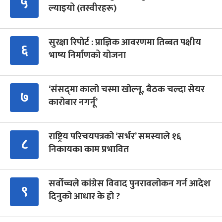
५
ल्याइयो (तस्वीरहरू)
सुरक्षा रिपोर्ट : प्राज्ञिक आवरणमा तिब्बत पक्षीय
६
भाष्य निर्माणको योजना
‘संसद्‍मा कालो चस्मा खोल्नू, बैठक चल्दा सेयर
७
कारोबार नगर्नू’
राष्ट्रिय परिचयपत्रको ‘सर्भर’ समस्याले १६
८
निकायका काम प्रभावित
सर्वोच्चले कांग्रेस विवाद पुनरावलोकन गर्न आदेश
९
दिनुको आधार के हो ?