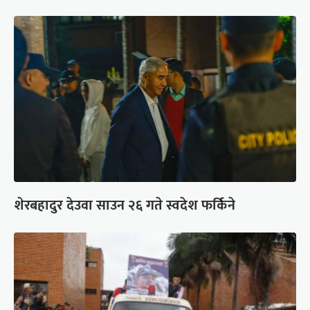
शेरबहादुर देउवा साउन २६ गते स्वदेश फर्किने