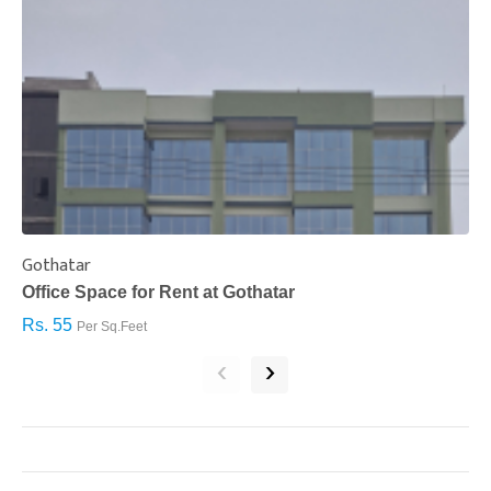
Gothatar
S
Office Space for Rent at Gothatar
H
Rs. 55
R
Per Sq.Feet
‹
›