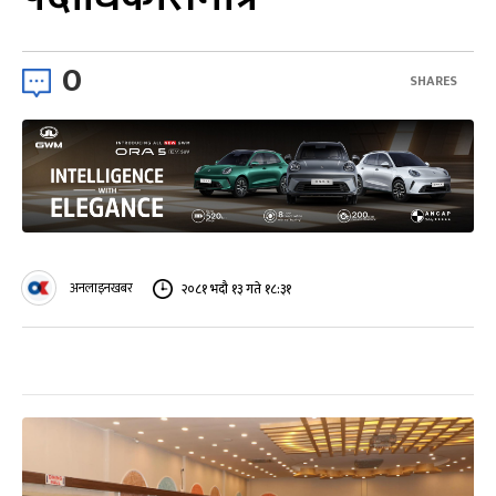
0
SHARES
अनलाइनखबर
२०८१ भदौ १३ गते १८:३१