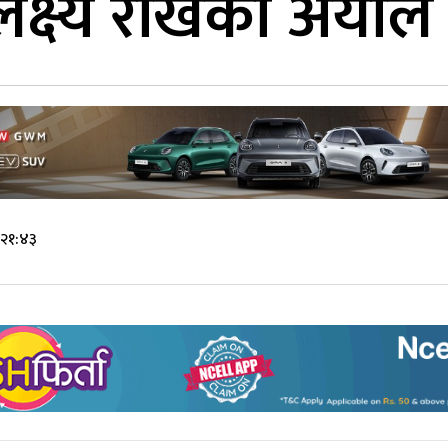
क्ष्य राखेका अर्या
 २१:४३