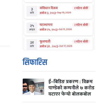
संविधान दिवस
१ महिना बाँकी
३
-
असोज ३, २०८३
Sep 19, 2026
शनि
घटस्थापना
२ महिना बाँकी
२५
-
असोज २५, २०८३
Oct 11, 2026
आइत
फूलपाती
२ महिना बाँकी
३१
-
असोज ३१ , २०८३
Oct 17, 2026
शनि
कार्तिक सङ्क्रान्ति
२ महिना बाँकी
१
सिफारिस
-
कार्तिक १, २०८३
Oct 18, 2026
आइत
महानवमी
२ महिना बाँकी
३
-
कार्तिक ३, २०८३
Oct 20, 2026
मंगल
ई–बिडिङ प्रकरण : विक्रम
पाण्डेको कम्पनीले ७ करोड
विजयादशमी
२ महिना बाँकी
४
घटाएर फेर्‍यो बोलकबोल
-
कार्तिक ४, २०८३
Oct 21, 2026
बुध