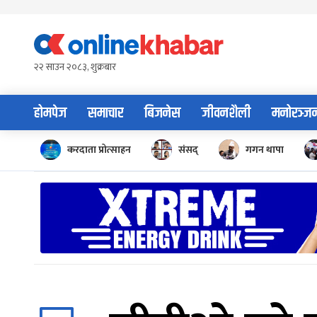
Skip
to
content
२२ साउन २०८३, शुक्रबार
होमपेज
समाचार
बिजनेस
जीवनशैली
मनोरञ्ज
करदाता प्रोत्साहन
संसद्
गगन थापा