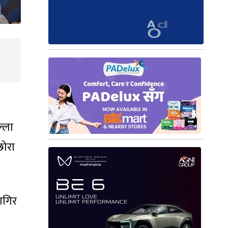
ल्ला
छोरा
जागिर