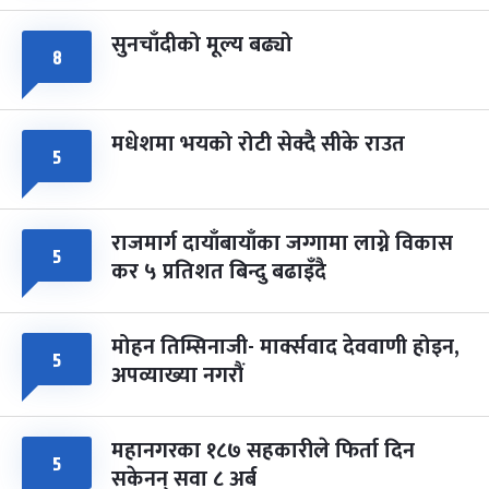
सुनचाँदीको मूल्य बढ्यो
८
मधेशमा भयको रोटी सेक्दै सीके राउत
५
राजमार्ग दायाँबायाँका जग्गामा लाग्ने विकास
५
कर ५ प्रतिशत बिन्दु बढाइँदै
मोहन तिम्सिनाजी- मार्क्सवाद देववाणी होइन,
५
अपव्याख्या नगरौं
महानगरका १८७ सहकारीले फिर्ता दिन
५
सकेनन् सवा ८ अर्ब