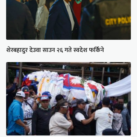
शेरबहादुर देउवा साउन २६ गते स्वदेश फर्किने