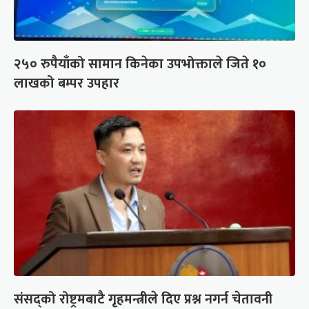
२५० रुपैयाँको सामान किनेका उपभोक्ताले जिते १०
लाखको बम्पर उपहार
संसद्को रोष्ट्रमबाटै गृहमन्त्रीले दिए प्रश्न नगर्न चेतावनी