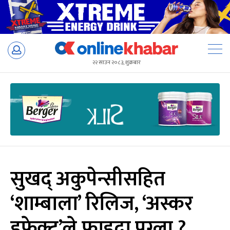
Skip
to
२२ साउन २०८३, शुक्रबार
content
सुखद् अकुपेन्सीसहित
‘शाम्बाला’ रिलिज, ‘अस्कर
इफेक्ट’ले फाइदा पुग्ला ?