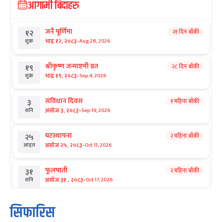
आगामी बिदाहरु
जनै पूर्णिमा
२१ दिन बाँकी
१२
-
भाद्र १२, २०८३
Aug 28, 2026
शुक्र
श्रीकृष्ण जन्माष्टमी व्रत
२८ दिन बाँकी
१९
-
भाद्र १९, २०८३
Sep 4, 2026
शुक्र
संविधान दिवस
१ महिना बाँकी
३
-
असोज ३, २०८३
Sep 19, 2026
शनि
घटस्थापना
२ महिना बाँकी
२५
-
असोज २५, २०८३
Oct 11, 2026
आइत
फूलपाती
२ महिना बाँकी
३१
-
असोज ३१ , २०८३
Oct 17, 2026
शनि
कार्तिक सङ्क्रान्ति
२ महिना बाँकी
१
सिफारिस
-
कार्तिक १, २०८३
Oct 18, 2026
आइत