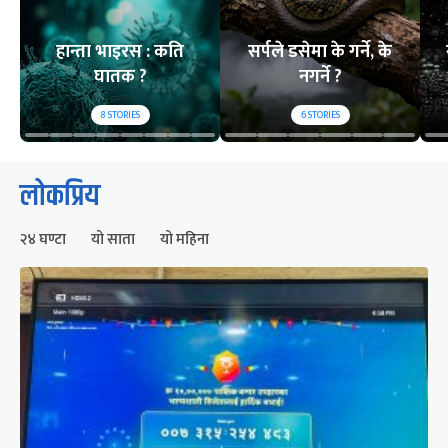
हान्ता भाइरस : कति
सर्पले डसेमा के गर्ने, के
घातक ?
नगर्ने ?
8
STORIES
6
STORIES
लोकप्रिय
२४ घण्टा
यो साता
यो महिना