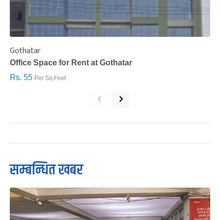
Gothatar
S
Office Space for Rent at Gothatar
H
Rs. 55
R
Per Sq.Feet
‹
›
सम्बन्धित खबर