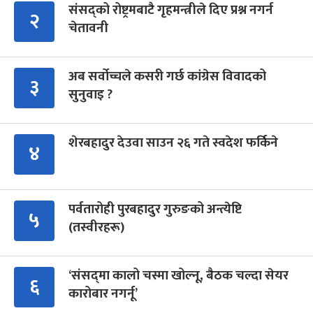
संसद्को रोष्ट्रमबाटै गृहमन्त्रीले दिए प्रश्न नगर्न
२
चेतावनी
अब सर्वोच्चले कसरी गर्छ कांग्रेस विवादको
३
सुनुवाइ ?
शेरबहादुर देउवा साउन २६ गते स्वदेश फर्किने
४
पर्वतारोही पुरबहादुर गुरुङको अन्त्येष्टि
५
(तस्वीरहरू)
‘संसद्‍मा कालो चस्मा खोल्नू, बैठक चल्दा सेयर
६
कारोबार नगर्नू’