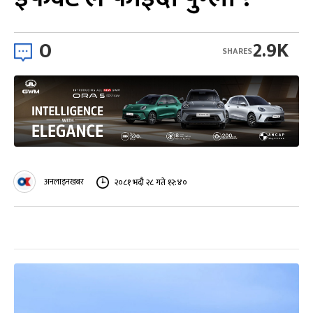
0
2.9K
SHARES
अनलाइनखबर
२०८१ भदौ २८ गते १२:४०