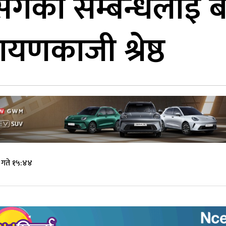
ँगको सम्बन्धलाई ब
रायणकाजी श्रेष्ठ
गते १५:४४