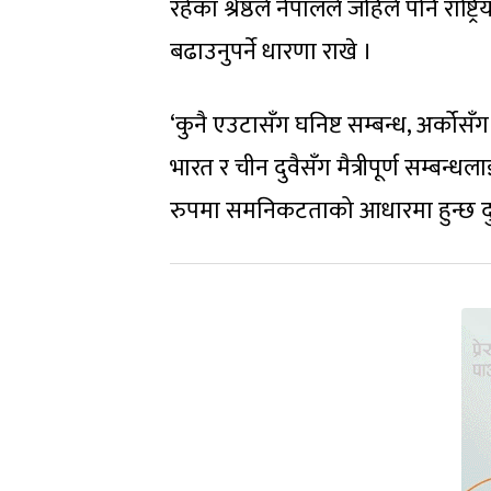
रहेका श्रेष्ठले नेपालले जहिले पनि राष्
बढाउनुपर्ने धारणा राखे ।
‘कुनै एउटासँग घनिष्ट सम्बन्ध, अर्कोसँ
भारत र चीन दुवैसँग मैत्रीपूर्ण सम्बन्धला
रुपमा समनिकटताको आधारमा हुन्छ दुव