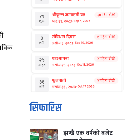
श्रीकृष्ण जन्माष्टमी व्रत
२७ दिन बाँकी
१९
-
भाद्र १९, २०८३
Sep 4, 2026
शुक्र
मी
संविधान दिवस
१ महिना बाँकी
३
-
असोज ३, २०८३
Sep 19, 2026
शनि
वभाविक
घटस्थापना
२ महिना बाँकी
२५
-
असोज २५, २०८३
Oct 11, 2026
आइत
फूलपाती
२ महिना बाँकी
३१
-
असोज ३१ , २०८३
Oct 17, 2026
शनि
कार्तिक सङ्क्रान्ति
२ महिना बाँकी
१
सिफारिस
-
कार्तिक १, २०८३
Oct 18, 2026
आइत
महानवमी
२ महिना बाँकी
३
-
कार्तिक ३, २०८३
Oct 20, 2026
मंगल
झण्डै एक वर्षको बजेट