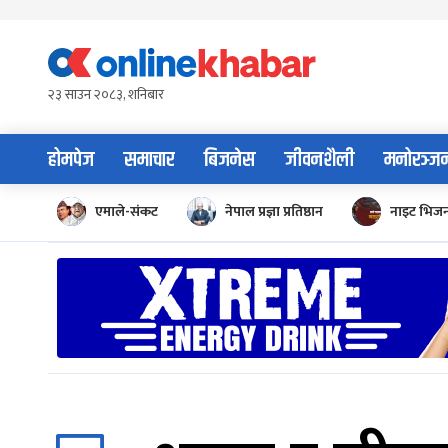
Skip
to
content
२३ साउन २०८३, शनिबार
होमपेज
समाचार
बिजनेस
जीवनशैली
मनोरञ्ज
एमाले-संकट
नेपाल प्रज्ञा प्रतिष्ठान
नाइट भिज