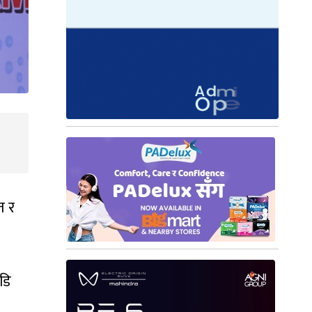
त र
डि