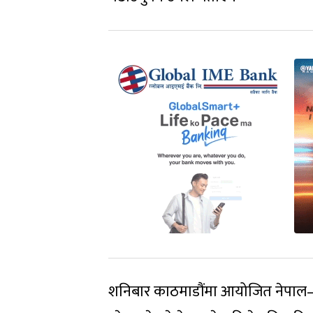
शनिबार काठमाडौंमा आयोजित नेपाल–भेनेजु