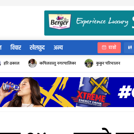
न
विचार
खेलकुद
अन्य
पात्रो
हरि ढकाल
कपिलवस्तु नगरपालिका
कुकुर परिचालन