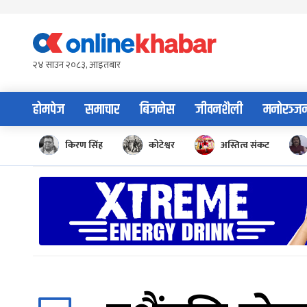
Skip
to
content
२४ साउन २०८३, आइतबार
होमपेज
समाचार
बिजनेस
जीवनशैली
मनोरञ्ज
किरण सिंह
कोटेश्वर
अस्तित्व संकट