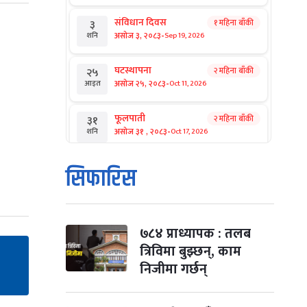
संविधान दिवस
१ महिना बाँकी
३
-
असोज ३, २०८३
Sep 19, 2026
शनि
घटस्थापना
२ महिना बाँकी
२५
-
असोज २५, २०८३
Oct 11, 2026
आइत
फूलपाती
२ महिना बाँकी
३१
-
असोज ३१ , २०८३
Oct 17, 2026
शनि
कार्तिक सङ्क्रान्ति
२ महिना बाँकी
१
सिफारिस
-
कार्तिक १, २०८३
Oct 18, 2026
आइत
महानवमी
२ महिना बाँकी
३
-
कार्तिक ३, २०८३
Oct 20, 2026
मंगल
७८४ प्राध्यापक : तलब
त्रिविमा बुझ्छन्, काम
विजयादशमी
२ महिना बाँकी
४
निजीमा गर्छन्
-
कार्तिक ४, २०८३
Oct 21, 2026
बुध