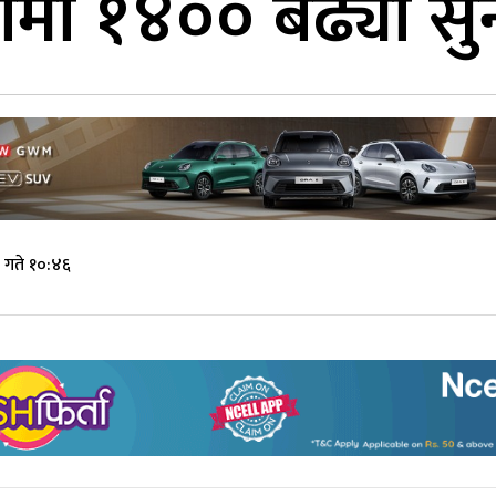
ामा १४०० बढ्यो सु
गते १०:४६