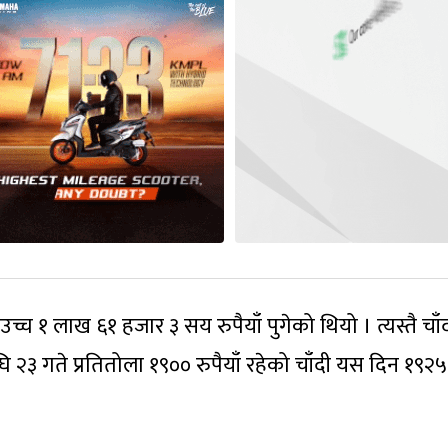
च १ लाख ६१ हजार ३ सय रुपैयाँ पुगेको थियो । त्यस्तै चाँ
घि २३ गते प्रतितोला १९०० रुपैयाँ रहेको चाँदी यस दिन १९२५