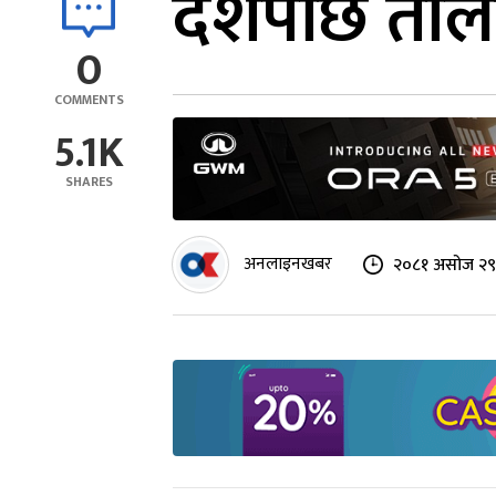
दशैंपछि तोल
0
COMMENTS
5.1K
SHARES
अनलाइनखबर
२०८१ असोज २९ 