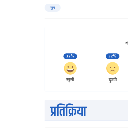
सुन
य
32%
32%
खुसी
दुःखी
प्रतिक्रिया