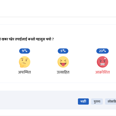
ो खबर पढेर तपाईलाई कस्तो महसुस भयो ?
9%
5%
23%
अचम्मित
उत्साहित
आक्रोशित
भर्खरै
पुराना
लोकप्र