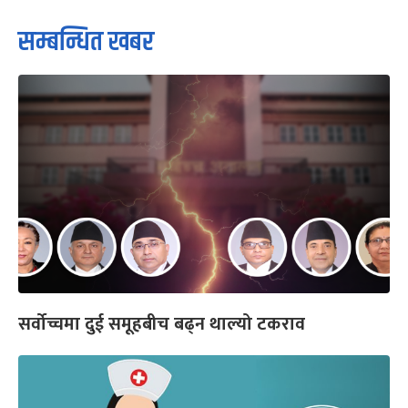
सम्बन्धित खबर
सर्वोच्चमा दुई समूहबीच बढ्न थाल्यो टकराव