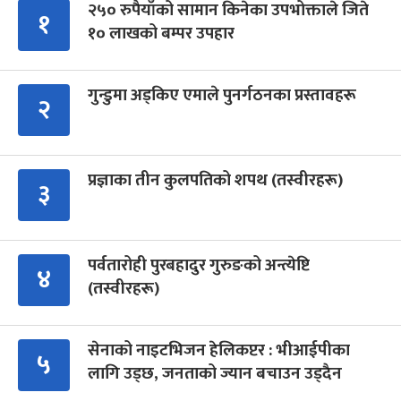
२५० रुपैयाँको सामान किनेका उपभोक्ताले जिते
१
१० लाखको बम्पर उपहार
गुन्डुमा अड्किए एमाले पुनर्गठनका प्रस्तावहरू
२
प्रज्ञाका तीन कुलपतिको शपथ (तस्वीरहरू)
३
पर्वतारोही पुरबहादुर गुरुङको अन्त्येष्टि
४
(तस्वीरहरू)
सेनाको नाइटभिजन हेलिकप्टर : भीआईपीका
५
लागि उड्छ, जनताको ज्यान बचाउन उड्दैन