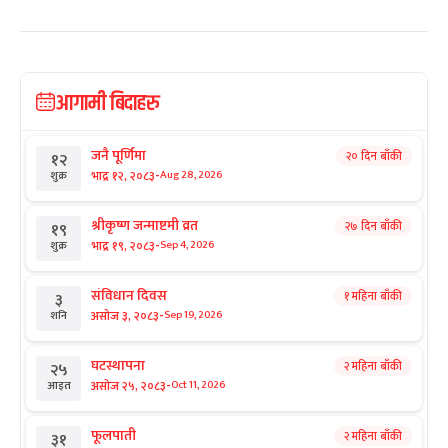
आगामी बिदाहरु
जनै पूर्णिमा
२० दिन बाँकी
१२
-
भाद्र १२, २०८३
Aug 28, 2026
शुक्र
श्रीकृष्ण जन्माष्टमी व्रत
२७ दिन बाँकी
१९
-
भाद्र १९, २०८३
Sep 4, 2026
शुक्र
संविधान दिवस
१ महिना बाँकी
३
-
असोज ३, २०८३
Sep 19, 2026
शनि
घटस्थापना
२ महिना बाँकी
२५
-
असोज २५, २०८३
Oct 11, 2026
आइत
फूलपाती
२ महिना बाँकी
३१