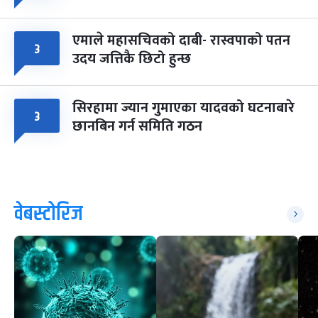
एमाले महासचिवको दाबी- रास्वपाको पतन
३
उदय जत्तिकै छिटो हुन्छ
सिरहामा ज्यान गुमाएका यादवको घटनाबारे
३
छानबिन गर्न समिति गठन
वेबस्टोरिज