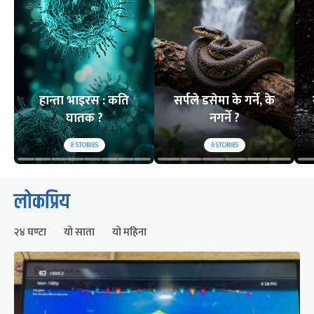
हान्ता भाइरस : कति
सर्पले डसेमा के गर्ने, के
घातक ?
नगर्ने ?
8
STORIES
6
STORIES
लोकप्रिय
२४ घण्टा
यो साता
यो महिना