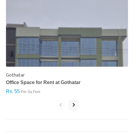
Gothatar
S
Office Space for Rent at Gothatar
H
Rs. 55
R
Per Sq.Feet
‹
›