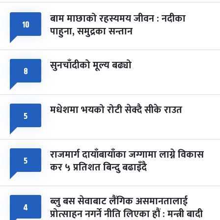
बाम माछाको रहस्यमय जीवन : नदीका
फागुपूर्णिमा
७ महिना बाँकी
८
१०
पाहुना, समुद्रका सन्तान
-
चैत्र ८, २०८३
Mar 22, 2027
सोम
सुनचाँदीको मूल्य बढ्यो
८
मधेशमा भयको रोटी सेक्दै सीके राउत
५
राजमार्ग दायाँबायाँका जग्गामा लाग्ने विकास
५
कर ५ प्रतिशत बिन्दु बढाइँदै
ब्लु बस सेवाबाट लैंगिक असमानतालाई
४
प्रोत्साहन नगर्ने नीति लिएका हौं : मन्त्री बादी