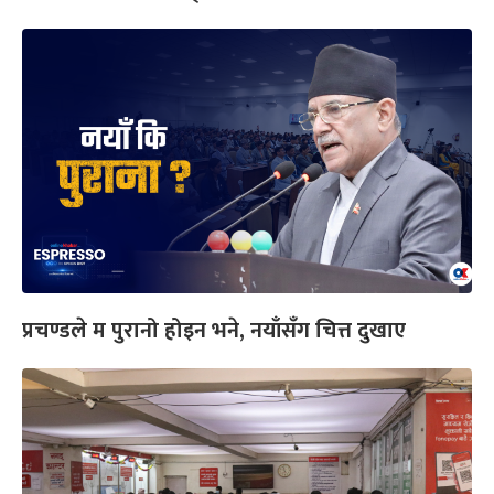
प्रचण्डले म पुरानो होइन भने, नयाँसँग चित्त दुखाए