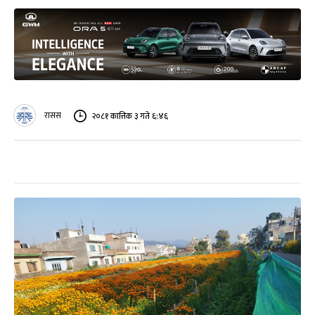
रासस
२०८१ कात्तिक ३ गते ६:४६