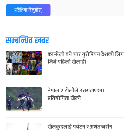
ग्याल्पो ल्होसार
७ महिना बाँकी
२५
प्रतिक्रिया दिनुहोस्
-
फाल्गुन २५, २०८३
Mar 9, 2027
मंगल
पूर्णिमा व्रत
७ महिना बाँकी
७
-
चैत्र ७, २०८३
Mar 21, 2027
आइत
सम्बन्धित खबर
फागुपूर्णिमा
७ महिना बाँकी
८
कान्सेलो बने चार युरोपियन देशको लिग
-
चैत्र ८, २०८३
Mar 22, 2027
सोम
जित्ने पहिलो खेलाडी
नेपाल ए टोलीले उत्तराखण्डमा
प्रतियोगिता खेल्ने
खेलकुदलाई पर्यटन र अर्थतन्त्रसँग