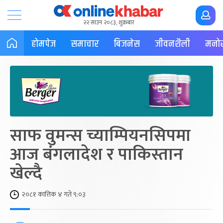
२२ साउन २०८३, शुक्रबार
होमपेज
समाचार
बिजनेस
जीवनशैली
मनोर
साफ वुमन्स च्याम्पियनसिपमा
आज बंगलादेश र पाकिस्तान
खेल्दै
२०८१ कात्तिक ४ गते ९:०३