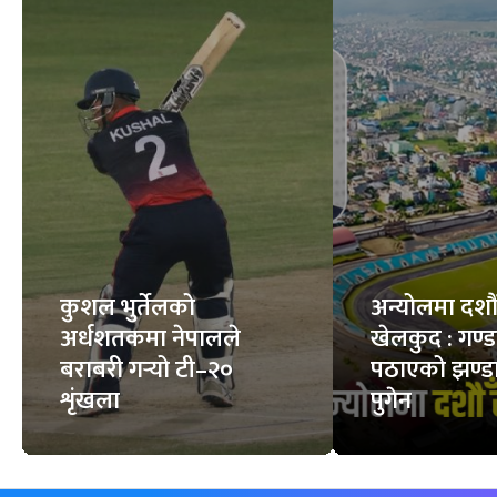
कुशल भुर्तेलको
अन्योलमा दशौँ र
अर्धशतकमा नेपालले
खेलकुद : गण्
बराबरी गर्‍यो टी–२०
पठाएको झण्डा
शृंखला
पुगेन