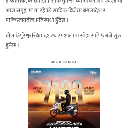
४ कात्तिक, काठमाडौं । साफ वुमन्स च्याम्पियनसिप २०२४ मा
आज समूह ‘ए’ मा रहेको साविक विजेता बंगलादेश र
पाकिस्तानबीच प्रतिस्पर्धा हुँदैछ ।
खेल त्रिपुरेश्वरस्थित दशरथ रंगशालामा साँझ साढे ५ बजे सुरु
हुनेछ ।