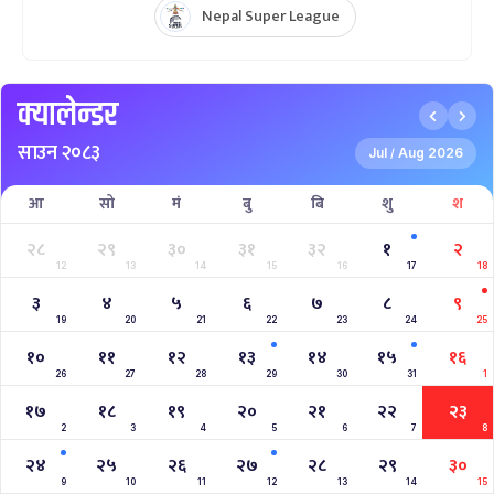
Nepal Super League
क्यालेन्डर
साउन २०८३
Jul
Aug 2026
/
आ
सो
मं
बु
बि
शु
श
२८
२९
३०
३१
३२
१
२
12
13
14
15
16
17
18
३
४
५
६
७
८
९
19
20
21
22
23
24
25
१०
११
१२
१३
१४
१५
१६
26
27
28
29
30
31
1
१७
१८
१९
२०
२१
२२
२३
2
3
4
5
6
7
8
२४
२५
२६
२७
२८
२९
३०
9
10
11
12
13
14
15