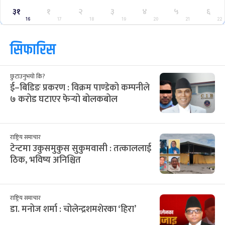
३१
१
२
३
४
५
६
16
17
18
19
20
21
22
सिफारिस
छुटाउनुभयो कि?
ई–बिडिङ प्रकरण : विक्रम पाण्डेको कम्पनीले
७ करोड घटाएर फेर्‍यो बोलकबोल
राष्ट्रिय समाचार
टेन्टमा उकुसमुकुस सुकुमवासी : तत्काललाई
ठिक, भविष्य अनिश्चित
राष्ट्रिय समाचार
डा. मनोज शर्मा : चोलेन्द्रशमशेरका ‘हिरा’