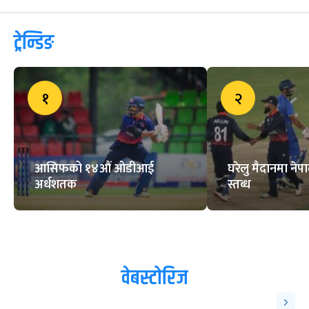
ट्रेन्डिङ
१
२
आसिफको १४औं ओडीआई
घरेलु मैदानमा नेप
अर्धशतक
स्तब्ध
वेबस्टोरिज