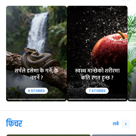
सर्पले डसेमा के गर्ने, के
स्वस्थ मान्छेको शरीरमा
नगर्ने ?
कति रगत हुन्छ ?
6
STORIES
7
STORIES
फिचर
सबै