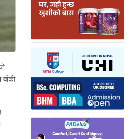
ते
 बाँकी
े
 ।