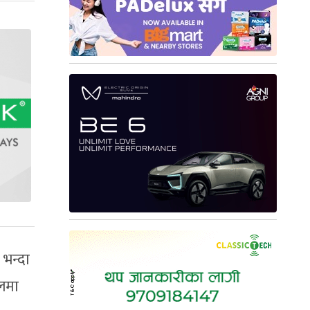
 भन्दा
ेलमा