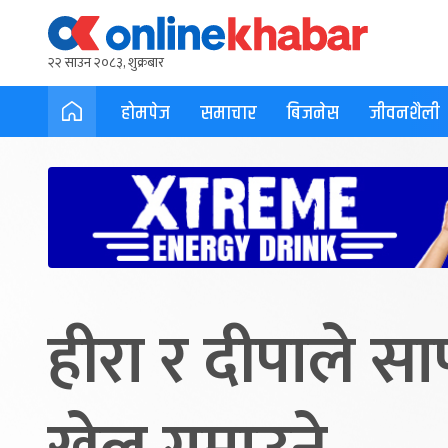
२२ साउन २०८३, शुक्रबार
होमपेज
समाचार
बिजनेस
जीवनशैली
हीरा र दीपाले स