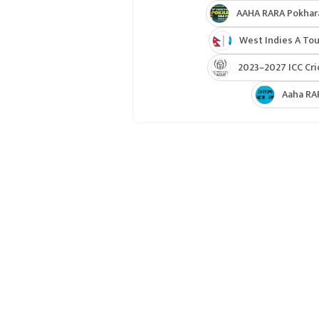
AAHA RARA Pokhar
West Indies A Tou
2023–2027 ICC Cri
Aaha RA