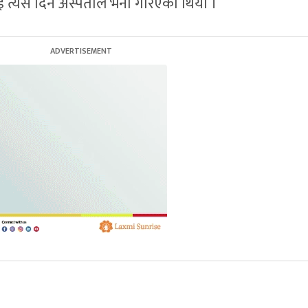
 त्यसै दिन अस्पताल भर्ना गरिएको थियो ।