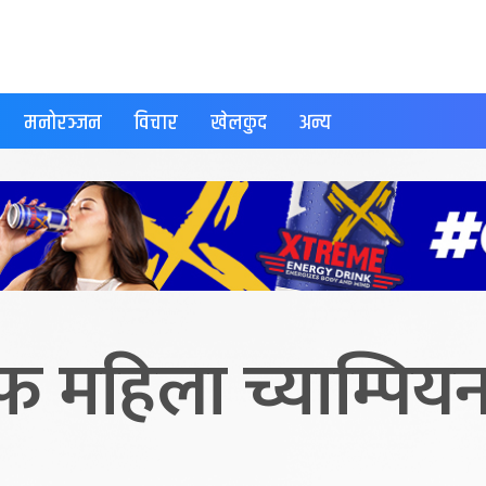
मनोरञ्जन
विचार
खेलकुद
अन्य
ाफ महिला च्याम्पि