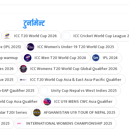
टुर्नामेन्ट
ICC T20 World Cup 2026
ICC Cricket World Cup League 2
e (IPL 2025)
ICC Women’s Under-19 T20 World Cup 2025
up warmup
ICC Men T20 World Cup 2024
IPL 2024
ies 2026
ICC Womens T20 World Cup Global Qualifier 2026
ue 2025
ICC T20 World Cup Asia & East Asia-Pacific Qualifier
-EAP Qaulifier 2025
Unity Cup Nepal vs West Indies 2025
d Cup Asia Qualifier
ICC U19 MENS CWC Asia Qualifier
ar T20I Series
AFGHANISTAN U19 TOUR OF NEPAL 2025
 2025
INTERNATIONAL WOMENS CHAMPIONSHIP 2025