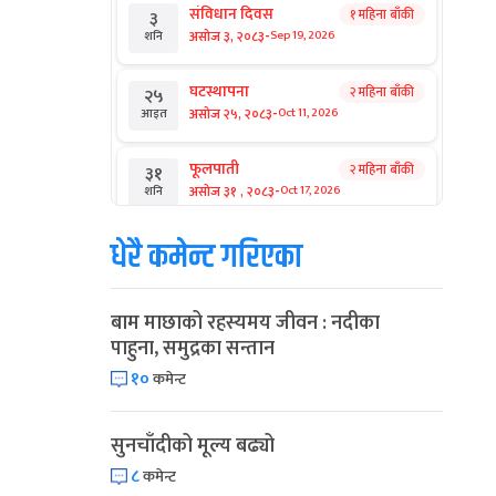
संविधान दिवस
१ महिना बाँकी
३
-
असोज ३, २०८३
Sep 19, 2026
शनि
घटस्थापना
२ महिना बाँकी
२५
-
असोज २५, २०८३
Oct 11, 2026
आइत
फूलपाती
२ महिना बाँकी
३१
-
असोज ३१ , २०८३
Oct 17, 2026
शनि
धेरै कमेन्ट गरिएका
कार्तिक सङ्क्रान्ति
२ महिना बाँकी
१
-
कार्तिक १, २०८३
Oct 18, 2026
आइत
बाम माछाको रहस्यमय जीवन : नदीका
महानवमी
२ महिना बाँकी
३
पाहुना, समुद्रका सन्तान
-
कार्तिक ३, २०८३
Oct 20, 2026
मंगल
१०
कमेन्ट
विजयादशमी
२ महिना बाँकी
४
-
कार्तिक ४, २०८३
Oct 21, 2026
बुध
सुनचाँदीको मूल्य बढ्यो
८
कमेन्ट
पापा‌ङ्कुशा एकादशी व्रत
२ महिना बाँकी
५