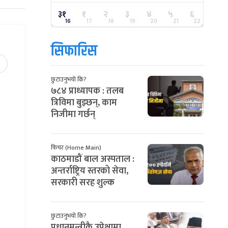
३१
१
२
३
४
५
६
16
17
18
19
20
21
22
सिफारिस
छुटाउनुभयो कि?
७८४ प्राध्यापक : तलब
त्रिविमा बुझ्छन्, काम
निजीमा गर्छन्
फिचर (Home Main)
काठमाडौं बाल अस्पताल :
अन्तर्राष्ट्रिय स्तरको सेवा,
सरकारी सरह शुल्क
छुटाउनुभयो कि?
प्रधानमन्त्रीकै उपेक्षामा