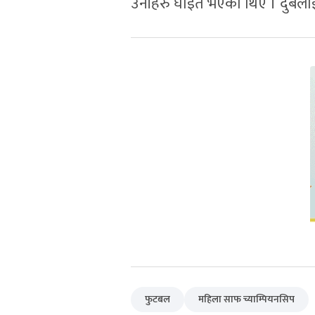
उनीहरु घाइते भएका थिए । दुबैलाई
फुटबल
महिला साफ च्याम्पियनसिप