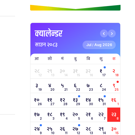
क्यालेन्डर
साउन २०८३
Jul
Aug 2026
/
आ
सो
मं
बु
बि
शु
श
२८
२९
३०
३१
३२
१
२
12
13
14
15
16
17
18
३
४
५
६
७
८
९
19
20
21
22
23
24
25
१०
११
१२
१३
१४
१५
१६
26
27
28
29
30
31
1
१७
१८
१९
२०
२१
२२
२३
2
3
4
5
6
7
8
२४
२५
२६
२७
२८
२९
३०
9
10
11
12
13
14
15