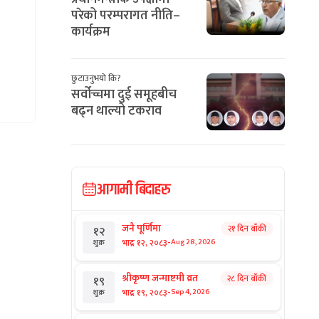
परेको परम्परागत नीति–
कार्यक्रम
छुटाउनुभयो कि?
सर्वोच्चमा दुई समूहबीच
बढ्न थाल्यो टकराव
आगामी बिदाहरु
जनै पूर्णिमा
२१ दिन बाँकी
१२
-
भाद्र १२, २०८३
Aug 28, 2026
शुक्र
श्रीकृष्ण जन्माष्टमी व्रत
२८ दिन बाँकी
१९
-
भाद्र १९, २०८३
Sep 4, 2026
शुक्र