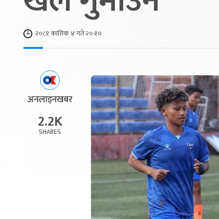
खेल गुमाउने
२०८१ कात्तिक ४ गते २०:१०
अनलाइनखबर
2.2K
SHARES