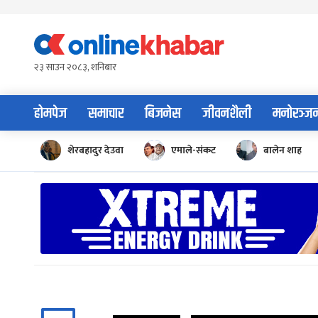
Skip
to
content
२३ साउन २०८३, शनिबार
होमपेज
समाचार
बिजनेस
जीवनशैली
मनोरञ्ज
शेरबहादुर देउवा
एमाले-संकट
बालेन शाह