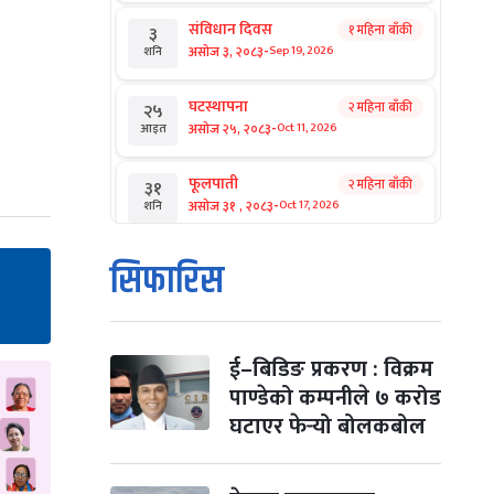
संविधान दिवस
१ महिना बाँकी
३
-
असोज ३, २०८३
Sep 19, 2026
शनि
घटस्थापना
२ महिना बाँकी
२५
-
असोज २५, २०८३
Oct 11, 2026
आइत
फूलपाती
२ महिना बाँकी
३१
-
असोज ३१ , २०८३
Oct 17, 2026
शनि
कार्तिक सङ्क्रान्ति
२ महिना बाँकी
१
सिफारिस
-
कार्तिक १, २०८३
Oct 18, 2026
आइत
महानवमी
२ महिना बाँकी
३
-
कार्तिक ३, २०८३
Oct 20, 2026
मंगल
ई–बिडिङ प्रकरण : विक्रम
पाण्डेको कम्पनीले ७ करोड
विजयादशमी
२ महिना बाँकी
४
घटाएर फेर्‍यो बोलकबोल
-
कार्तिक ४, २०८३
Oct 21, 2026
बुध
पापा‌ङ्कुशा एकादशी व्रत
२ महिना बाँकी