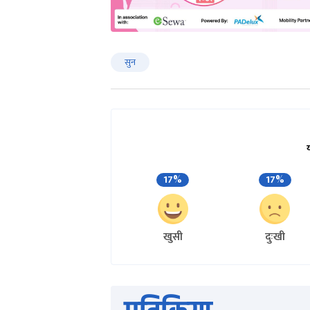
सुन
17%
17%
खुसी
दुःखी