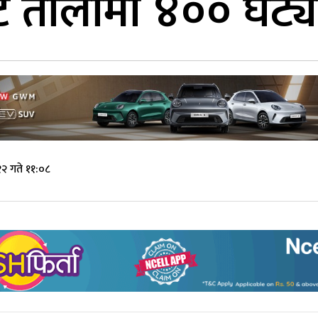
ाट तोलामा ४०० घट्य
१२ गते ११:०८