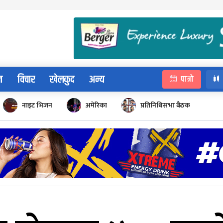
न
विचार
खेलकुद
अन्य
पात्रो
नाइट भिजन
अमेरिका
प्रतिनिधिसभा बैठक