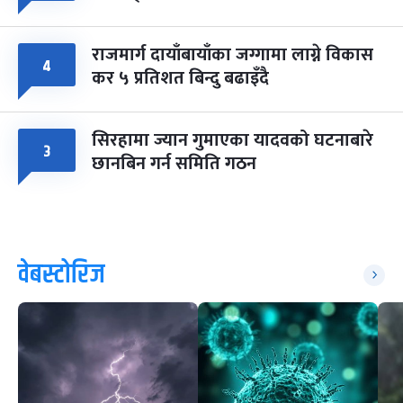
राजमार्ग दायाँबायाँका जग्गामा लाग्ने विकास
४
कर ५ प्रतिशत बिन्दु बढाइँदै
सिरहामा ज्यान गुमाएका यादवको घटनाबारे
३
छानबिन गर्न समिति गठन
वेबस्टोरिज