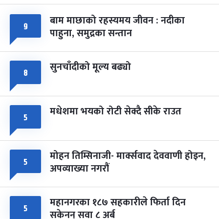
-
चैत्र ७, २०८३
Mar 21, 2027
आइत
बाम माछाको रहस्यमय जीवन : नदीका
९
फागुपूर्णिमा
७ महिना बाँकी
८
पाहुना, समुद्रका सन्तान
-
चैत्र ८, २०८३
Mar 22, 2027
सोम
सुनचाँदीको मूल्य बढ्यो
८
मधेशमा भयको रोटी सेक्दै सीके राउत
५
मोहन तिम्सिनाजी- मार्क्सवाद देववाणी होइन,
५
अपव्याख्या नगरौं
महानगरका १८७ सहकारीले फिर्ता दिन
५
सकेनन् सवा ८ अर्ब