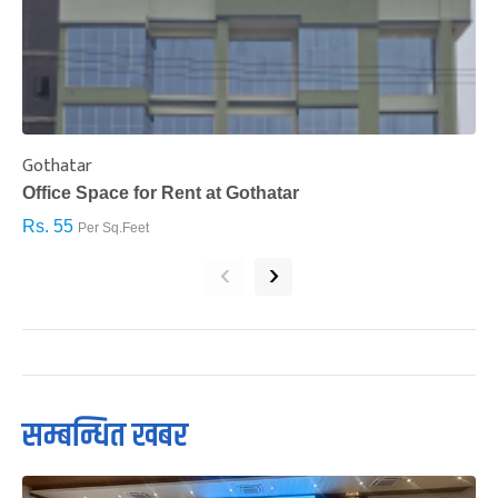
Gothatar
S
Office Space for Rent at Gothatar
H
Rs. 55
R
Per Sq.Feet
‹
›
सम्बन्धित खबर