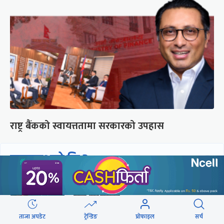
राष्ट्र बैंकको स्वायत्ततामा सरकारको उपहास
छुटाउनुभयो कि ?
संसद्लाई टेर्दैनन् प्रधानमन्त्री, लाचार
छन् सभामुख
ताजा अपडेट
ट्रेन्डिङ
प्रोफाइल
सर्च