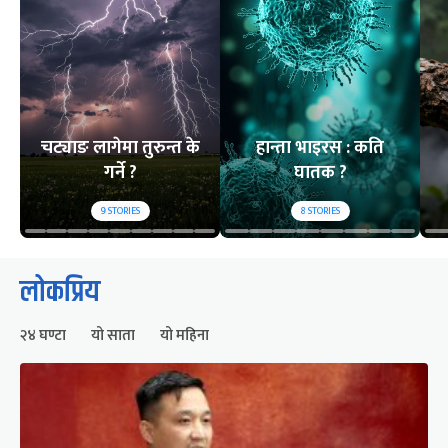
चट्याङ लागेमा तुरुन्त के
हान्ता भाइरस : कति
गर्ने ?
घातक ?
9
STORIES
8
STORIES
लोकप्रिय
२४ घण्टा
यो साता
यो महिना