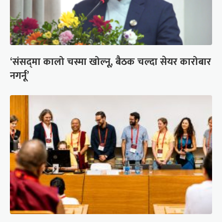
‘संसद्‍मा कालो चस्मा खोल्नू, बैठक चल्दा सेयर कारोबार
नगर्नू’