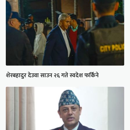
शेरबहादुर देउवा साउन २६ गते स्वदेश फर्किने