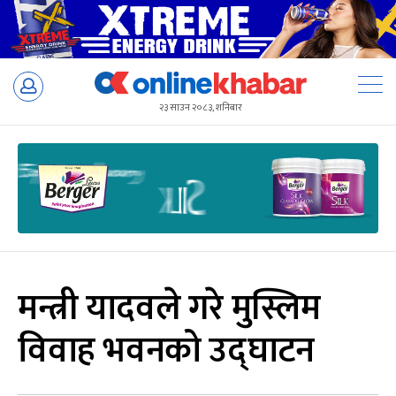
Skip
to
२३ साउन २०८३, शनिबार
content
मन्त्री यादवले गरे मुस्लिम
विवाह भवनको उद्घाटन