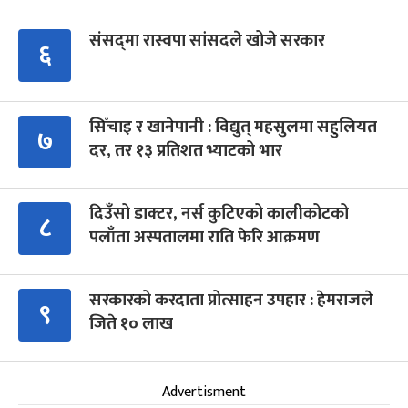
संसद्‍मा रास्वपा सांसदले खोजे सरकार
६
सिँचाइ र खानेपानी : विद्युत् महसुलमा सहुलियत
७
दर, तर १३ प्रतिशत भ्याटको भार
दिउँसो डाक्टर, नर्स कुटिएको कालीकोटको
८
पलाँता अस्पतालमा राति फेरि आक्रमण
सरकारको करदाता प्रोत्साहन उपहार : हेमराजले
९
जिते १० लाख
Advertisment