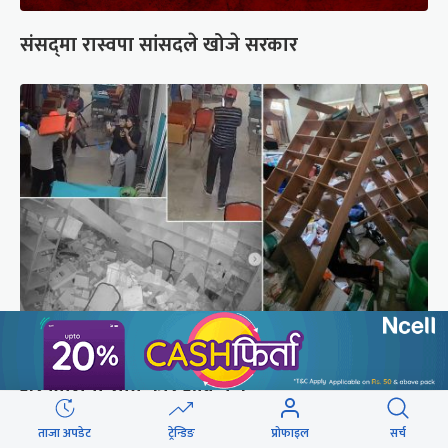
संसद्‍मा रास्वपा सांसदले खोजे सरकार
दिउँसो डाक्टर, नर्स कुटिएको कालीकोटको पलाँता
अस्पतालमा राति फेरि आक्रमण
ताजा अपडेट
ट्रेन्डिङ
प्रोफाइल
सर्च