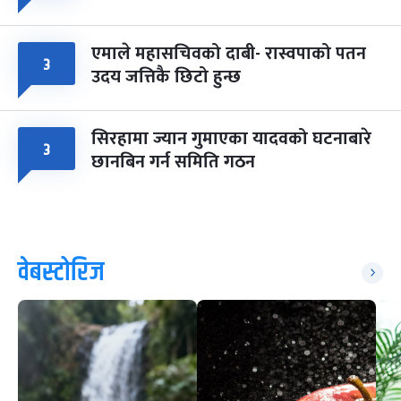
एमाले महासचिवको दाबी- रास्वपाको पतन
३
उदय जत्तिकै छिटो हुन्छ
सिरहामा ज्यान गुमाएका यादवको घटनाबारे
३
छानबिन गर्न समिति गठन
वेबस्टोरिज