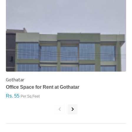
Gothatar
S
Office Space for Rent at Gothatar
H
Rs. 55
R
Per Sq.Feet
‹
›