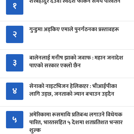
शेरबहादुर देउवा स्वदेश फर्किने समय परिवर्तन
१
गुन्डुमा अड्किए एमाले पुनर्गठनका प्रस्तावहरू
२
बालेनलाई मनीष झाको जवाफ : महान जनादेश
३
पाएको सरकार एक्लो छैन
सेनाको नाइटभिजन हेलिकप्टर : भीआईपीका
४
लागि उड्छ, जनताको ज्यान बचाउन उड्दैन
अमेरिकामा रूसमाथि प्रतिबन्ध लगाउने विधेयक
५
पारित, भारतसहित ५ देशमा शतप्रतिशत भन्सार
शुल्क