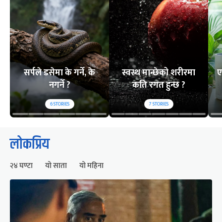
सर्पले डसेमा के गर्ने, के
स्वस्थ मान्छेको शरीरमा
ए
नगर्ने ?
कति रगत हुन्छ ?
6
STORIES
7
STORIES
लोकप्रिय
२४ घण्टा
यो साता
यो महिना