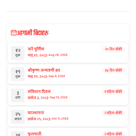
आगामी बिदाहरु
जनै पूर्णिमा
२० दिन बाँकी
१२
-
भाद्र १२, २०८३
Aug 28, 2026
शुक्र
श्रीकृष्ण जन्माष्टमी व्रत
२७ दिन बाँकी
१९
-
भाद्र १९, २०८३
Sep 4, 2026
शुक्र
संविधान दिवस
१ महिना बाँकी
३
-
असोज ३, २०८३
Sep 19, 2026
शनि
घटस्थापना
२ महिना बाँकी
२५
-
असोज २५, २०८३
Oct 11, 2026
आइत
फूलपाती
२ महिना बाँकी
३१