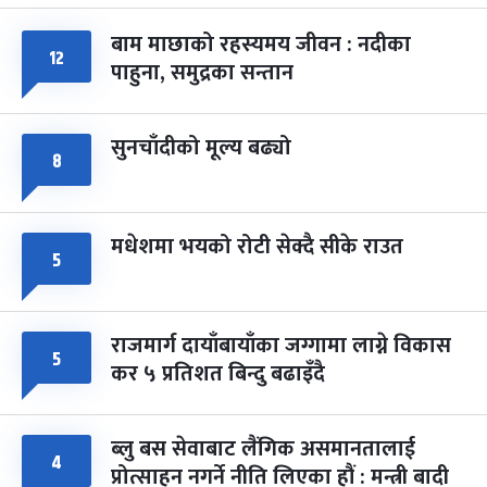
बाम माछाको रहस्यमय जीवन : नदीका
फागुपूर्णिमा
१२
७ महिना बाँकी
८
पाहुना, समुद्रका सन्तान
-
चैत्र ८, २०८३
Mar 22, 2027
सोम
सुनचाँदीको मूल्य बढ्यो
८
मधेशमा भयको रोटी सेक्दै सीके राउत
५
राजमार्ग दायाँबायाँका जग्गामा लाग्ने विकास
५
कर ५ प्रतिशत बिन्दु बढाइँदै
ब्लु बस सेवाबाट लैंगिक असमानतालाई
४
प्रोत्साहन नगर्ने नीति लिएका हौं : मन्त्री बादी