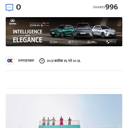
0
996
SHARES
अनलाइनखबर
२०८१ कात्तिक १६ गते २०:२६