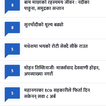
बाम माछाको रहस्यमय जीवन : नदीका
९
फागुपूर्णिमा
७ महिना बाँकी
८
पाहुना, समुद्रका सन्तान
-
चैत्र ८, २०८३
Mar 22, 2027
सोम
सुनचाँदीको मूल्य बढ्यो
८
मधेशमा भयको रोटी सेक्दै सीके राउत
५
मोहन तिम्सिनाजी- मार्क्सवाद देववाणी होइन,
५
अपव्याख्या नगरौं
महानगरका १८७ सहकारीले फिर्ता दिन
५
सकेनन् सवा ८ अर्ब