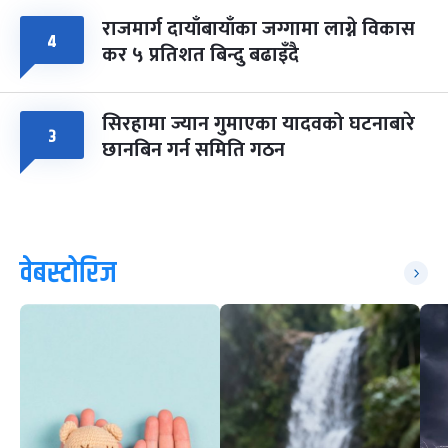
राजमार्ग दायाँबायाँका जग्गामा लाग्ने विकास
४
कर ५ प्रतिशत बिन्दु बढाइँदै
सिरहामा ज्यान गुमाएका यादवको घटनाबारे
३
छानबिन गर्न समिति गठन
वेबस्टोरिज