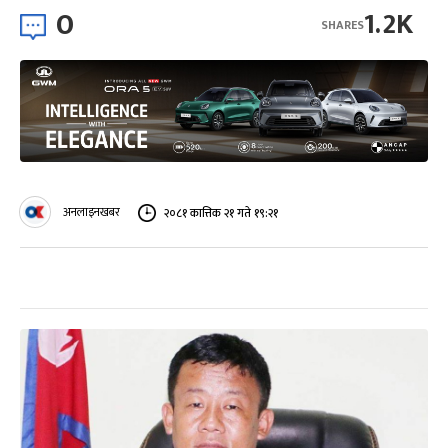
0
1.2K
SHARES
अनलाइनखबर
२०८१ कात्तिक २१ गते १९:२१