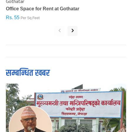
Gothatar
S
Office Space for Rent at Gothatar
H
Rs. 55
R
Per Sq.Feet
‹
›
सम्बन्धित खबर