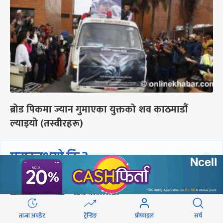
ब्रोड पिकमा ज्यान गुमाएका युक्तको शव काठमाडौं
ल्याइयो (तस्वीरहरू)
छुटाउनुभयो कि ?
संसद्लाई टेर्दैनन् प्रधानमन्त्री, लाचार
छन् सभामुख
ताजा अपडेट
ट्रेन्डिङ
प्रोफाइल
सर्च