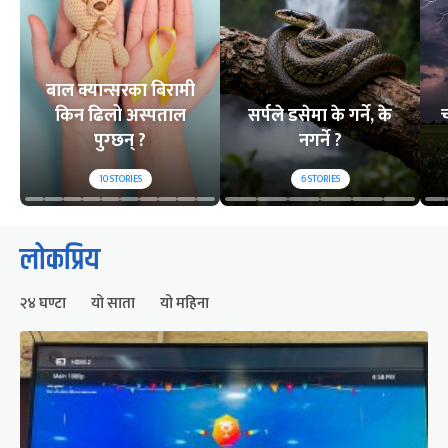
बाल क्यान्सरका बिरामी
किन ढिलो अस्पताल
सर्पले डसेमा के गर्ने, के
च
पुग्छन् ?
नगर्ने ?
10
STORIES
6
STORIES
लोकप्रिय
२४ घण्टा
यो साता
यो महिना