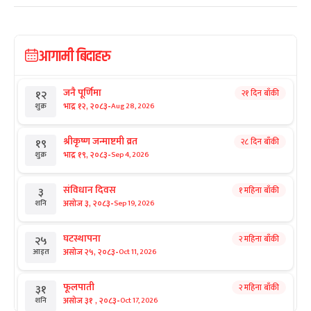
आगामी बिदाहरु
जनै पूर्णिमा
२१ दिन बाँकी
१२
-
भाद्र १२, २०८३
Aug 28, 2026
शुक्र
श्रीकृष्ण जन्माष्टमी व्रत
२८ दिन बाँकी
१९
-
भाद्र १९, २०८३
Sep 4, 2026
शुक्र
संविधान दिवस
१ महिना बाँकी
३
-
असोज ३, २०८३
Sep 19, 2026
शनि
घटस्थापना
२ महिना बाँकी
२५
-
असोज २५, २०८३
Oct 11, 2026
आइत
फूलपाती
२ महिना बाँकी
३१
-
असोज ३१ , २०८३
Oct 17, 2026
शनि