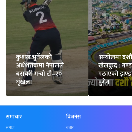
कुशल भुर्तेलको
अन्योलमा दशौँ र
अर्धशतकमा नेपालले
खेलकुद : गण्
बराबरी गर्‍यो टी–२०
पठाएको झण्डा
शृंखला
पुगेन
समाचार
विजनेस
समाज
बजार