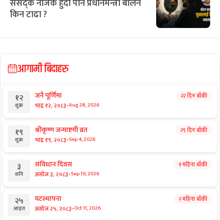
संसद्कै नजिक हुँदा पनि प्रधानमन्त्री बालेन
किन टाढा ?
आगामी बिदाहरु
जनै पूर्णिमा
२२ दिन बाँकी
१२
-
भाद्र १२, २०८३
Aug 28, 2026
शुक्र
श्रीकृष्ण जन्माष्टमी व्रत
२९ दिन बाँकी
१९
-
भाद्र १९, २०८३
Sep 4, 2026
शुक्र
संविधान दिवस
१ महिना बाँकी
३
-
असोज ३, २०८३
Sep 19, 2026
शनि
घटस्थापना
२ महिना बाँकी
२५
-
असोज २५, २०८३
Oct 11, 2026
आइत