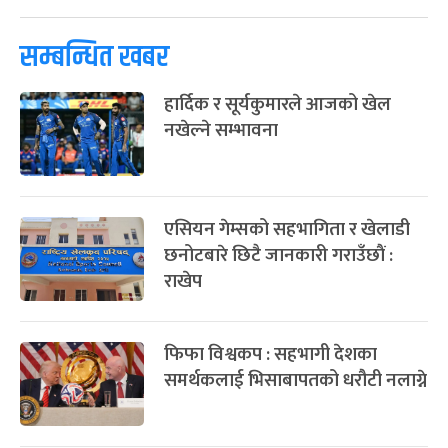
पूर्णिमा व्रत
७ महिना बाँकी
७
-
चैत्र ७, २०८३
Mar 21, 2027
आइत
सम्बन्धित खबर
फागुपूर्णिमा
७ महिना बाँकी
८
हार्दिक र सूर्यकुमारले आजको खेल
-
चैत्र ८, २०८३
Mar 22, 2027
सोम
नखेल्ने सम्भावना
एसियन गेम्सको सहभागिता र खेलाडी
छनोटबारे छिटै जानकारी गराउँछाैं :
राखेप
फिफा विश्वकप : सहभागी देशका
समर्थकलाई भिसाबापतको धरौटी नलाग्ने