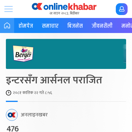
२१ साउन २०८३, बिहीबार
होमपेज
समाचार
बिजनेस
जीवनशैली
मनोर
इन्टरसँग आर्सनल पराजित
२०८१ कात्तिक २२ गते ८:५६
अनलाइनखबर
476