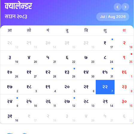
क्यालेन्डर
साउन २०८३
Jul
Aug 2026
/
आ
सो
मं
बु
बि
शु
श
२८
२९
३०
३१
३२
१
२
12
13
14
15
16
17
18
३
४
५
६
७
८
९
19
20
21
22
23
24
25
१०
११
१२
१३
१४
१५
१६
26
27
28
29
30
31
1
१७
१८
१९
२०
२१
२२
२३
2
3
4
5
6
7
8
२४
२५
२६
२७
२८
२९
३०
9
10
11
12
13
14
15
३१
१
२
३
४
५
६
16
17
18
19
20
21
22