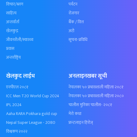
विचार/ब्लग
पर्यटन
साहित्य
रोजगार
अन्तर्वार्ता
बैँक / वित्त
खेलकुद़़
अटो
जीवनशैली/स्वास्थ्य
सूचना-प्रविधि
प्रवास
अन्तर्राष्ट्रिय
खेलकुद लाईभ
अनलाइनखबर सूची
एनपीएल २०८१
नेपालका ५० प्रभावशाली महिला २०८१
ICC Men T20 World Cup 2024
नेपालका ५० प्रभावशाली महिला २०८०
IPL 2024
चालीस मुनिका चालीस- २०८१
Aaha RARA Pokhara gold cup
मेरो कथा
Nepal Super League - 2080
फ्रन्टलाइन हिरोज्
विश्वकप २०२२