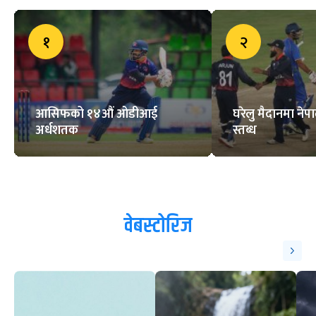
१
२
आसिफको १४औं ओडीआई
घरेलु मैदानमा नेप
अर्धशतक
स्तब्ध
वेबस्टोरिज