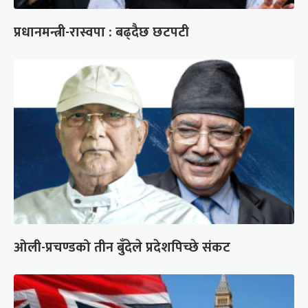
प्रधानमन्त्री-रास्वपा : बढ्दैछ छटपटी
ओली-प्रचण्डको तीन बुँदेले प्रदेशपिच्छे संकट