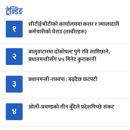
ट्रेन्डिङ
सीटीईभीटीको कार्यालयमा करार र ज्यालादारी
१
कर्मचारीको घेराउ (तस्वीरहरू)
बालुवाटारमा दोस्रोपल्ट पुगे रवि लामिछाने,
२
प्रधानमन्त्रीसँग ४५ मिनेट कुराकानी
प्रधानमन्त्री-रास्वपा : बढ्दैछ छटपटी
३
ओली-प्रचण्डको तीन बुँदेले प्रदेशपिच्छे संकट
४