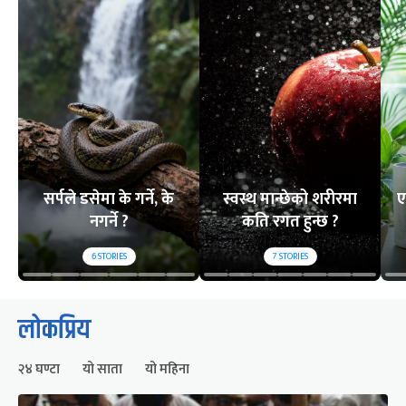
सर्पले डसेमा के गर्ने, के
स्वस्थ मान्छेको शरीरमा
ए
नगर्ने ?
कति रगत हुन्छ ?
6
STORIES
7
STORIES
लोकप्रिय
२४ घण्टा
यो साता
यो महिना