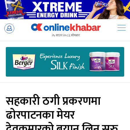
Skip
to
२५ साउन २०८३, सोमबार
content
सहकारी ठगी प्रकरणमा
ढोरपाटनका मेयर
देवकुमारको बयान लिन सुरु