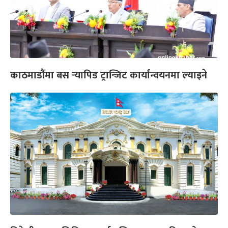
काठमाडौंमा बस र्‍यापिड ट्रान्जिट कार्यान्वयनमा ल्याइने