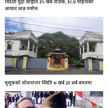
विदेशी मुद्रा सञ्चिति ३५ खर्ब नजिक, १८.४ महिनाको
आयात धान्न पर्याप्त
मुलुकको शोधनान्तर स्थिति ७ खर्ब ३१ अर्ब बचतमा