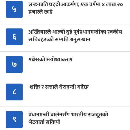
लन्डनप्रति घट्दो आकर्षण, एक वर्षमा ४ लाख २०
५
हजारले छाडे
अख्तियारले थाल्यो दुई पूर्वप्रधानमन्त्रीका स्वकीय
६
सचिवहरूको सम्पत्ति अनुसन्धान
मधेसको अयोध्याकरण
७
‘शक्ति र सत्ताले घेराबन्दी गर्दैछ’
८
प्रधानमन्त्री बालेनसँग भारतीय राजदूतको
९
भेटवार्ता सकियो