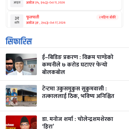
-
असोज २५, २०८३
Oct 11, 2026
आइत
फूलपाती
२ महिना बाँकी
३१
-
असोज ३१ , २०८३
Oct 17, 2026
शनि
कार्तिक सङ्क्रान्ति
२ महिना बाँकी
१
सिफारिस
-
कार्तिक १, २०८३
Oct 18, 2026
आइत
ई–बिडिङ प्रकरण : विक्रम पाण्डेको
महानवमी
२ महिना बाँकी
३
-
कम्पनीले ७ करोड घटाएर फेर्‍यो
कार्तिक ३, २०८३
Oct 20, 2026
मंगल
बोलकबोल
विजयादशमी
२ महिना बाँकी
४
-
कार्तिक ४, २०८३
Oct 21, 2026
बुध
टेन्टमा उकुसमुकुस सुकुमवासी :
तत्काललाई ठिक, भविष्य अनिश्चित
पापा‌ङ्कुशा एकादशी व्रत
२ महिना बाँकी
५
-
कार्तिक ५, २०८३
Oct 22, 2026
बिहि
डा. मनोज शर्मा : चोलेन्द्रशमशेरका
कुकुर तिहार
३ महिना बाँकी
२२
-
कार्तिक २२, २०८३
Nov 8, 2026
आइत
‘हिरा’