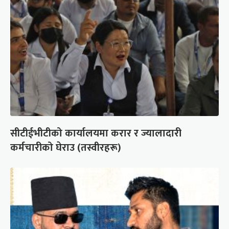
सीटीईभीटीको कार्यालयमा करार र ज्यालादारी
कर्मचारीको घेराउ (तस्वीरहरू)