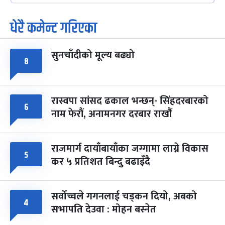
धेरै कमेन्ट गरिएका
पूर्णिमा व्रत
७ महिना बाँकी
७
-
चैत्र ७, २०८३
Mar 21, 2027
आइत
सुनचाँदीको मूल्य बढ्यो
फागुपूर्णिमा
७ महिना बाँकी
८
८
-
चैत्र ८, २०८३
Mar 22, 2027
सोम
रास्वपा सांसद ढकाल भन्छन्- सिंहदरबारको
६
नाम फेरौं, अनामनगर दरबार राखौं
राजमार्ग दायाँबायाँका जग्गामा लाग्ने विकास
५
कर ५ प्रतिशत बिन्दु बढाइँदै
सर्वोच्चले गगनलाई चड्कन दियो, अबको
४
सभापति देउवा : मोहन बस्नेत