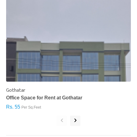
Gothatar
S
Office Space for Rent at Gothatar
H
Rs. 55
R
Per Sq.Feet
‹
›