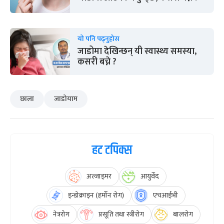
यो पनि पढ्नुहोस
जाडोमा देखिन्छन् यी स्वास्थ्य समस्या,
कसरी बच्ने ?
छाला
जाडोयाम
हट टपिक्स
अल्जाइमर
आयुर्वेद
इन्डोक्राइन (हर्मोन रोग)
एचआईभी
नेत्ररोग
प्रसूति तथा स्त्रीरोग
बालरोग