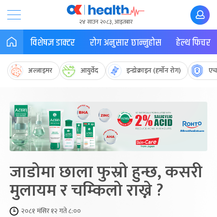
२४ साउन २०८३, आइतबार
विशेषज्ञ डाक्टर
रोग अनुसार छान्नुहोस
हेल्थ फिचर
अल्जाइमर
आयुर्वेद
इन्डोक्राइन (हर्मोन रोग)
एच
जाडोमा छाला फुस्रो हुन्छ, कसरी
मुलायम र चम्किलो राख्ने ?
२०८१ मंसिर १२ गते ८:००