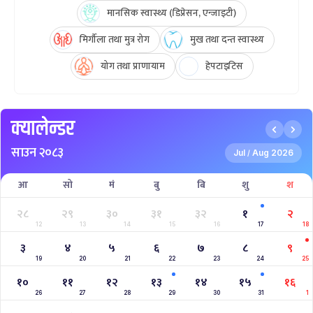
मानसिक स्वास्थ्य (डिप्रेसन, एन्जाइटी)
मिर्गौला तथा मुत्र रोग
मुख तथा दन्त स्वास्थ्य
योग तथा प्राणायाम
हेपटाइटिस
क्यालेन्डर
साउन २०८३
Jul
Aug 2026
/
आ
सो
मं
बु
बि
शु
श
२८
२९
३०
३१
३२
१
२
12
13
14
15
16
17
18
३
४
५
६
७
८
९
19
20
21
22
23
24
25
१०
११
१२
१३
१४
१५
१६
26
27
28
29
30
31
1