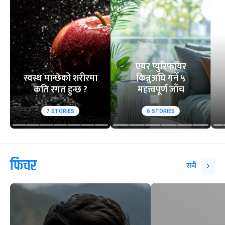
एयर प्युरिफायर
स्वस्थ मान्छेको शरीरमा
किन्नुअघि गर्ने ५
कति रगत हुन्छ ?
महत्त्वपूर्ण जाँच
7
STORIES
6
STORIES
फिचर
सबै