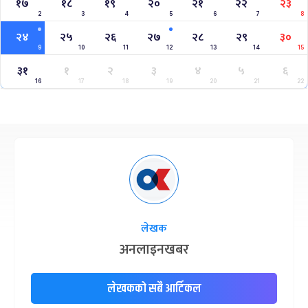
१७
१८
१९
२०
२१
२२
२३
2
3
4
5
6
7
8
२४
२५
२६
२७
२८
२९
३०
9
10
11
12
13
14
15
३१
१
२
३
४
५
६
16
17
18
19
20
21
22
लेखक
अनलाइनखबर
लेखकको सबै आर्टिकल