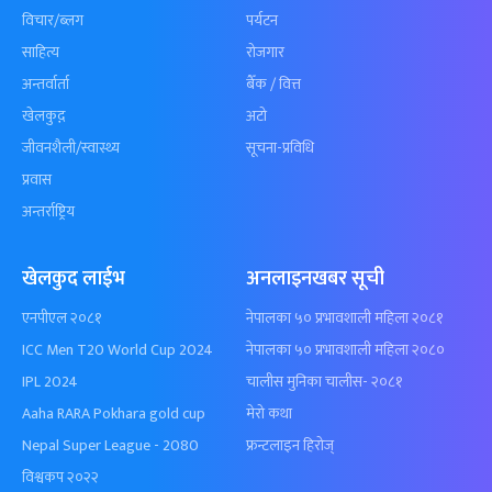
विचार/ब्लग
पर्यटन
साहित्य
रोजगार
अन्तर्वार्ता
बैँक / वित्त
खेलकुद़़
अटो
जीवनशैली/स्वास्थ्य
सूचना-प्रविधि
प्रवास
अन्तर्राष्ट्रिय
खेलकुद लाईभ
अनलाइनखबर सूची
एनपीएल २०८१
नेपालका ५० प्रभावशाली महिला २०८१
ICC Men T20 World Cup 2024
नेपालका ५० प्रभावशाली महिला २०८०
IPL 2024
चालीस मुनिका चालीस- २०८१
Aaha RARA Pokhara gold cup
मेरो कथा
Nepal Super League - 2080
फ्रन्टलाइन हिरोज्
विश्वकप २०२२