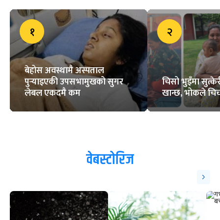
१
२
बेहोस अवस्थामै अस्पताल
पुर्‍याइएकी उपसभामुखको सुगर
चिसो भुइँमा सुत्
लेबल एकदमै कम
खान्छ, भोकले चिच्
वेबस्टोरिज