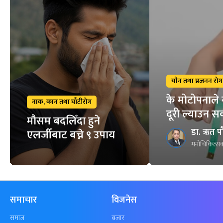
यौन तथा प्रजनन रोग
के मोटोपनाले 
नाक, कान तथा घाँटीरोग
दूरी ल्याउन स
मौसम बदलिँदा हुने
डा. ऋत प
एलर्जीबाट बच्ने ९ उपाय
मनोचिकित्सक
समाचार
विजनेस
समाज
बजार