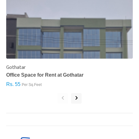
Gothatar
S
Office Space for Rent at Gothatar
H
Rs. 55
R
Per Sq.Feet
‹
›