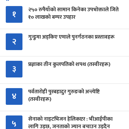
२५० रुपैयाँको सामान किनेका उपभोक्ताले जिते
१
१० लाखको बम्पर उपहार
गुन्डुमा अड्किए एमाले पुनर्गठनका प्रस्तावहरू
२
प्रज्ञाका तीन कुलपतिको शपथ (तस्वीरहरू)
३
पर्वतारोही पुरबहादुर गुरुङको अन्त्येष्टि
४
(तस्वीरहरू)
सेनाको नाइटभिजन हेलिकप्टर : भीआईपीका
५
लागि उड्छ, जनताको ज्यान बचाउन उड्दैन