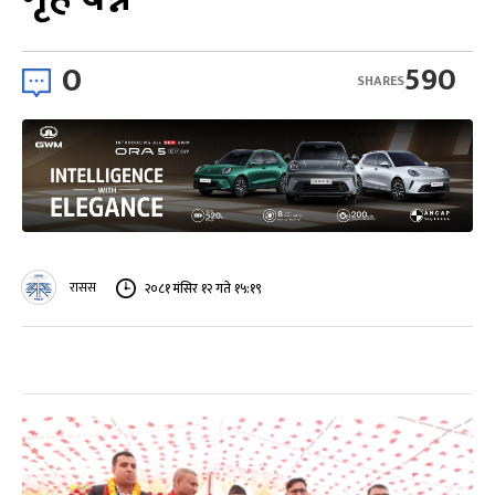
0
590
SHARES
रासस
२०८१ मंसिर १२ गते १५:१९