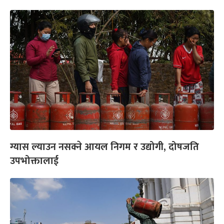
ग्यास ल्याउन नसक्ने आयल निगम र उद्योगी, दोषजति
उपभोक्तालाई