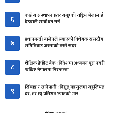
कांग्रेस संस्थापन इतर समूहको राष्ट्रिय भेलालाई
६
देउवाले सम्बोधन गर्ने
प्रधानमन्त्री बालेनले ल्याएको विधेयक संसदीय
७
समितिबाट जस्ताको तस्तै सदर
शैक्षिक क्रेडिट बैंक : विदेशमा अध्ययन पूरा नगरी
८
फर्किए नेपालमा निरन्तरता
सिँचाइ र खानेपानी : विद्युत् महसुलमा सहुलियत
९
दर, तर १३ प्रतिशत भ्याटको भार
Advertisment