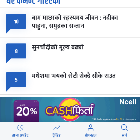
धेरै कमेन्ट गरिएका
-
चैत्र ७, २०८३
Mar 21, 2027
आइत
बाम माछाको रहस्यमय जीवन : नदीका
फागुपूर्णिमा
१०
७ महिना बाँकी
८
पाहुना, समुद्रका सन्तान
-
चैत्र ८, २०८३
Mar 22, 2027
सोम
सुनचाँदीको मूल्य बढ्यो
८
मधेशमा भयको रोटी सेक्दै सीके राउत
५
राजमार्ग दायाँबायाँका जग्गामा लाग्ने विकास
५
कर ५ प्रतिशत बिन्दु बढाइँदै
मोहन तिम्सिनाजी- मार्क्सवाद देववाणी होइन,
ताजा अपडेट
ट्रेन्डिङ
प्रोफाइल
सर्च
५