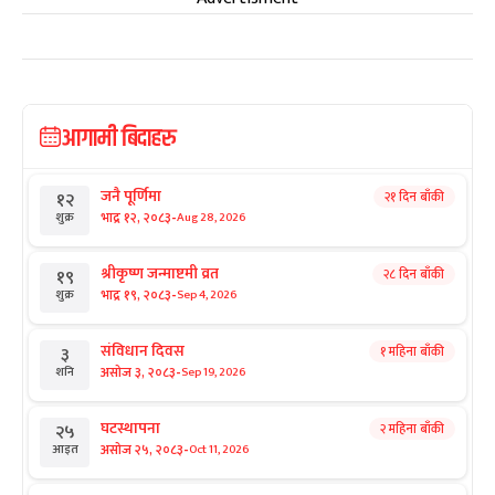
आगामी बिदाहरु
जनै पूर्णिमा
२१ दिन बाँकी
१२
-
भाद्र १२, २०८३
Aug 28, 2026
शुक्र
श्रीकृष्ण जन्माष्टमी व्रत
२८ दिन बाँकी
१९
-
भाद्र १९, २०८३
Sep 4, 2026
शुक्र
संविधान दिवस
१ महिना बाँकी
३
-
असोज ३, २०८३
Sep 19, 2026
शनि
घटस्थापना
२ महिना बाँकी
२५
-
असोज २५, २०८३
Oct 11, 2026
आइत