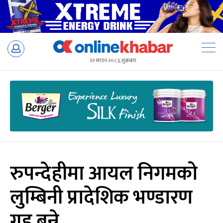
Skip
to
२२ साउन २०८३, शुक्रबार
content
रुपन्देहीमा आयल निगमको
लुम्बिनी प्रादेशिक भण्डारण
गृह बन्ने