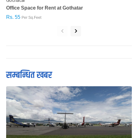
Gothatar
S
Office Space for Rent at Gothatar
H
Rs. 55
R
Per Sq.Feet
‹
›
सम्बन्धित खबर