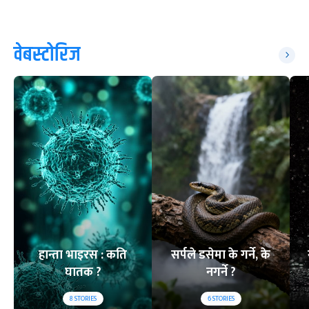
वेबस्टोरिज
हान्ता भाइरस : कति
सर्पले डसेमा के गर्ने, के
घातक ?
नगर्ने ?
8
STORIES
6
STORIES