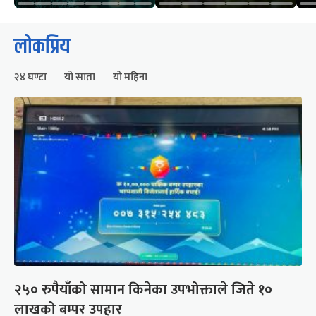
लोकप्रिय
२४ घण्टा
यो साता
यो महिना
२५० रुपैयाँको सामान किनेका उपभोक्ताले जिते १०
लाखको बम्पर उपहार