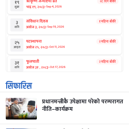
श्रीकृष्ण जन्माष्टमी व्रत
२८ दिन बाँकी
१९
-
भाद्र १९, २०८३
Sep 4, 2026
शुक्र
संविधान दिवस
१ महिना बाँकी
३
-
असोज ३, २०८३
Sep 19, 2026
शनि
घटस्थापना
२ महिना बाँकी
२५
-
असोज २५, २०८३
Oct 11, 2026
आइत
फूलपाती
२ महिना बाँकी
३१
-
असोज ३१ , २०८३
Oct 17, 2026
शनि
कार्तिक सङ्क्रान्ति
२ महिना बाँकी
१
सिफारिस
-
कार्तिक १, २०८३
Oct 18, 2026
आइत
प्रधानमन्त्रीकै उपेक्षामा परेको परम्परागत
महानवमी
२ महिना बाँकी
३
-
नीति–कार्यक्रम
कार्तिक ३, २०८३
Oct 20, 2026
मंगल
विजयादशमी
२ महिना बाँकी
४
-
कार्तिक ४, २०८३
Oct 21, 2026
बुध