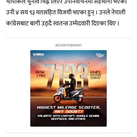
चापाकल चुनाव चिह्न लिएर उपनिर्वाचनमा सहभागी भएका
उनी ४ सय ९३ मतसहित विजयी भएका हुन् । उनले नेपाली
कांग्रेसबाट बागी उठ्दै स्वतन्त्र उम्मेदवारी दिएका थिए ।