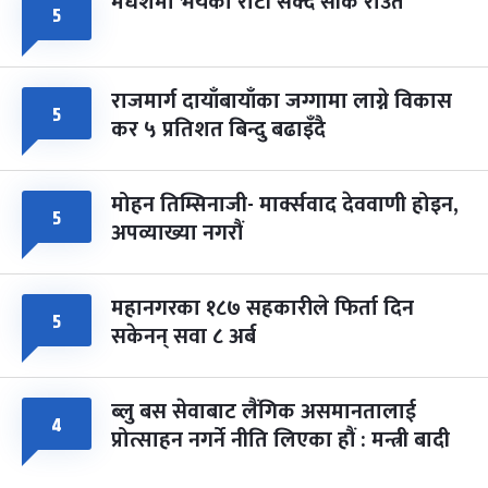
मधेशमा भयको रोटी सेक्दै सीके राउत
५
राजमार्ग दायाँबायाँका जग्गामा लाग्ने विकास
५
कर ५ प्रतिशत बिन्दु बढाइँदै
मोहन तिम्सिनाजी- मार्क्सवाद देववाणी होइन,
५
अपव्याख्या नगरौं
महानगरका १८७ सहकारीले फिर्ता दिन
५
सकेनन् सवा ८ अर्ब
ब्लु बस सेवाबाट लैंगिक असमानतालाई
४
प्रोत्साहन नगर्ने नीति लिएका हौं : मन्त्री बादी