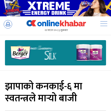
Skip
to
२२ साउन २०८३, शुक्रबार
content
झापाको कनकाई-६ मा
स्वतन्त्रले मार्‍यो बाजी