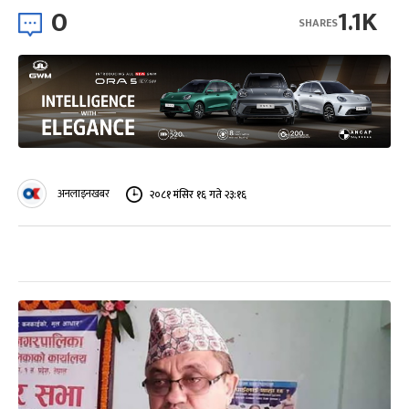
0
1.1K
SHARES
अनलाइनखबर
२०८१ मंसिर १६ गते २३:१६