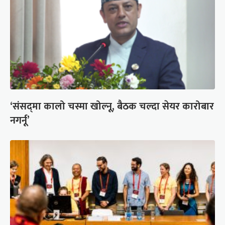
‘संसद्‍मा कालो चस्मा खोल्नू, बैठक चल्दा सेयर कारोबार
नगर्नू’