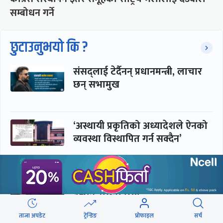
सम्बोधन गर्ने
छुटाउनुभयो कि ?
संसद्लाई टेर्दैनन् प्रधानमन्त्री, लाचार
छन् सभामुख
‘अस्थायी प्रकृतिको अध्यादेशले ऐनको
व्यवस्था विस्थापित गर्न सक्दैन’
सरकार-प्रसाईं लुकामारी : छिनमै
पक्राउ, तुरुन्तै रिहा
ताजा अपडेट
ट्रेन्डिङ
प्रोफाइल
सर्च