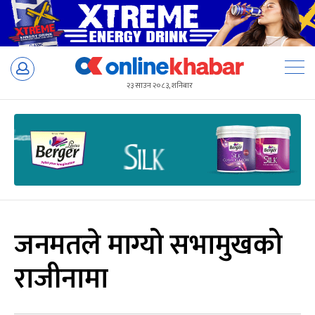
Skip
to
२३ साउन २०८३, शनिबार
content
जनमतले माग्यो सभामुखको
राजीनामा