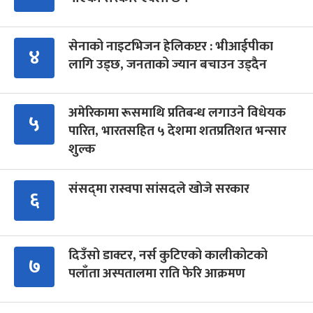
सेनाको नाइटभिजन हेलिकप्टर : भीआईपीका
४
लागि उड्छ, जनताको ज्यान बचाउन उड्दैन
अमेरिकामा रूसमाथि प्रतिबन्ध लगाउने विधेयक
५
पारित, भारतसहित ५ देशमा शतप्रतिशत भन्सार
शुल्क
संसद्‍मा रास्वपा सांसदले खोजे सरकार
६
दिउँसो डाक्टर, नर्स कुटिएको कालीकोटको
७
पलाँता अस्पतालमा राति फेरि आक्रमण