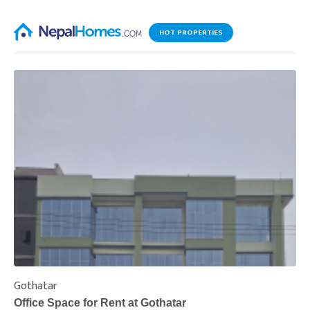
HOT PROPERTIES
Gothatar
S
Office Space for Rent at Gothatar
H