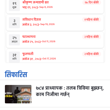
श्रीकृष्ण जन्माष्टमी व्रत
२७ दिन बाँकी
१९
-
भाद्र १९, २०८३
Sep 4, 2026
शुक्र
संविधान दिवस
१ महिना बाँकी
३
-
असोज ३, २०८३
Sep 19, 2026
शनि
घटस्थापना
२ महिना बाँकी
२५
-
असोज २५, २०८३
Oct 11, 2026
आइत
फूलपाती
२ महिना बाँकी
३१
-
असोज ३१ , २०८३
Oct 17, 2026
शनि
कार्तिक सङ्क्रान्ति
२ महिना बाँकी
१
सिफारिस
-
कार्तिक १, २०८३
Oct 18, 2026
आइत
७८४ प्राध्यापक : तलब त्रिविमा बुझ्छन्,
महानवमी
२ महिना बाँकी
३
-
काम निजीमा गर्छन्
कार्तिक ३, २०८३
Oct 20, 2026
मंगल
विजयादशमी
२ महिना बाँकी
४