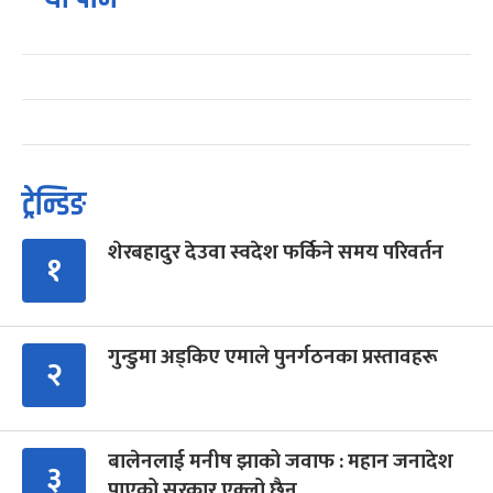
ट्रेन्डिङ
शेरबहादुर देउवा स्वदेश फर्किने समय परिवर्तन
१
गुन्डुमा अड्किए एमाले पुनर्गठनका प्रस्तावहरू
२
बालेनलाई मनीष झाको जवाफ : महान जनादेश
३
पाएको सरकार एक्लो छैन