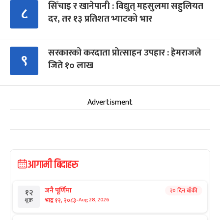
सिँचाइ र खानेपानी : विद्युत् महसुलमा सहुलियत
८
दर, तर १३ प्रतिशत भ्याटको भार
सरकारको करदाता प्रोत्साहन उपहार : हेमराजले
९
जिते १० लाख
Advertisment
आगामी बिदाहरु
जनै पूर्णिमा
२० दिन बाँकी
१२
-
भाद्र १२, २०८३
Aug 28, 2026
शुक्र