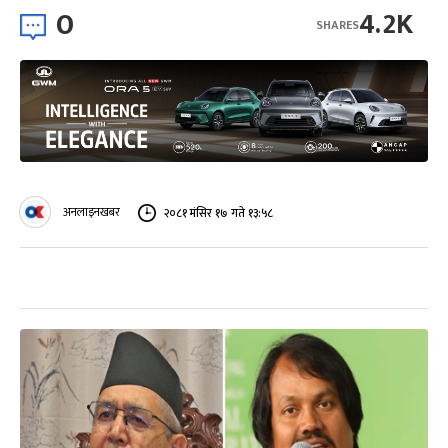
0
4.2K
SHARES
अनलाइनखबर
२०८१ मंसिर १७ गते १३:५८