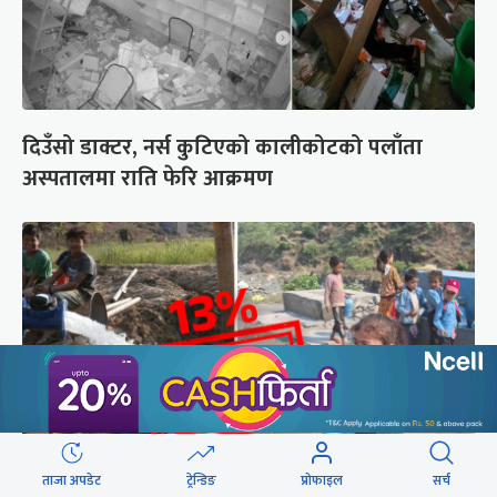
दिउँसो डाक्टर, नर्स कुटिएको कालीकोटको पलाँता
अस्पतालमा राति फेरि आक्रमण
ताजा अपडेट
ट्रेन्डिङ
प्रोफाइल
सर्च