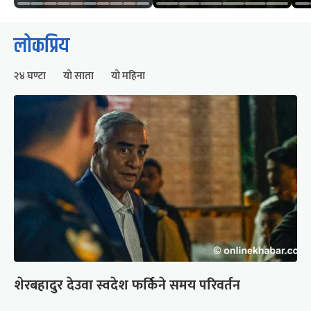
लोकप्रिय
२४ घण्टा
यो साता
यो महिना
शेरबहादुर देउवा स्वदेश फर्किने समय परिवर्तन