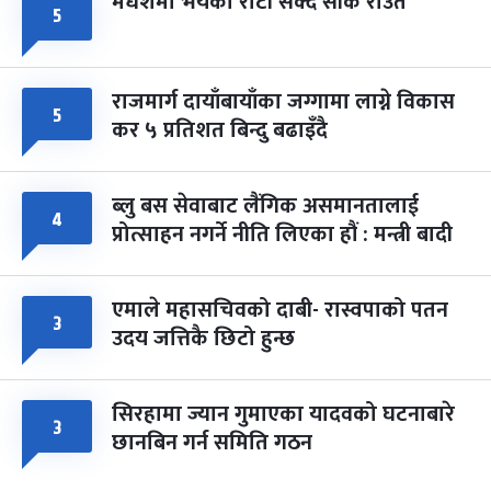
मधेशमा भयको रोटी सेक्दै सीके राउत
५
राजमार्ग दायाँबायाँका जग्गामा लाग्ने विकास
५
कर ५ प्रतिशत बिन्दु बढाइँदै
ब्लु बस सेवाबाट लैंगिक असमानतालाई
४
प्रोत्साहन नगर्ने नीति लिएका हौं : मन्त्री बादी
एमाले महासचिवको दाबी- रास्वपाको पतन
३
उदय जत्तिकै छिटो हुन्छ
सिरहामा ज्यान गुमाएका यादवको घटनाबारे
३
छानबिन गर्न समिति गठन