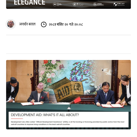
जनार्दन बराल
२०८१ मंसिर २० गते २०:०८