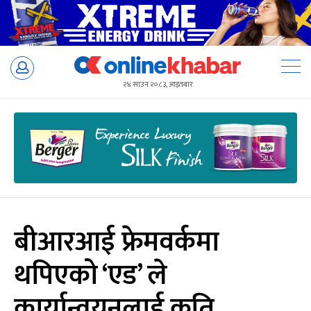
Skip
to
२४ साउन २०८३, आइतबार
content
बीआरआई फ्रेमवर्कमा
थपिएको ‘एड’ ले
कार्यान्वयनलाई कति