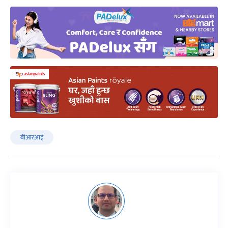
बीआरआई