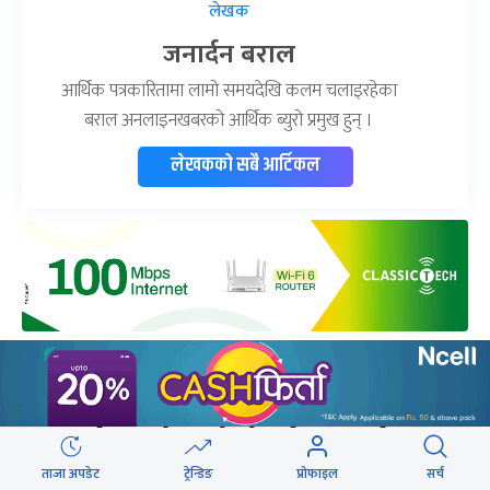
लेखक
जनार्दन बराल
आर्थिक पत्रकारितामा लामो समयदेखि कलम चलाइरहेका
बराल अनलाइनखबरको आर्थिक ब्युरो प्रमुख हुन् ।
लेखकको सबै आर्टिकल
यो खबर पढेर तपाईलाई कस्तो महसुस भयो ?
ताजा अपडेट
ट्रेन्डिङ
प्रोफाइल
सर्च