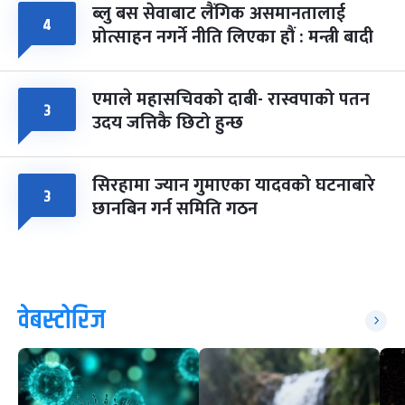
ब्लु बस सेवाबाट लैंगिक असमानतालाई
४
प्रोत्साहन नगर्ने नीति लिएका हौं : मन्त्री बादी
एमाले महासचिवको दाबी- रास्वपाको पतन
३
उदय जत्तिकै छिटो हुन्छ
सिरहामा ज्यान गुमाएका यादवको घटनाबारे
३
छानबिन गर्न समिति गठन
वेबस्टोरिज