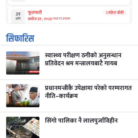
फूलपाती
२ महिना बाँकी
३१
-
असोज ३१ , २०८३
Oct 17, 2026
शनि
कार्तिक सङ्क्रान्ति
२ महिना बाँकी
१
सिफारिस
-
कार्तिक १, २०८३
Oct 18, 2026
आइत
स्वास्थ्य परीक्षण ठगीको अनुसन्धान
महानवमी
२ महिना बाँकी
३
-
प्रतिवेदन श्रम मन्त्रालयबाटै गायब
कार्तिक ३, २०८३
Oct 20, 2026
मंगल
विजयादशमी
२ महिना बाँकी
४
-
कार्तिक ४, २०८३
Oct 21, 2026
बुध
प्रधानमन्त्रीकै उपेक्षामा परेको परम्परागत
नीति–कार्यक्रम
पापा‌ङ्कुशा एकादशी व्रत
२ महिना बाँकी
५
-
कार्तिक ५, २०८३
Oct 22, 2026
बिहि
सिंगो पालिका नै लालपुर्जाविहीन
कुकुर तिहार
३ महिना बाँकी
२२
-
कार्तिक २२, २०८३
Nov 8, 2026
आइत