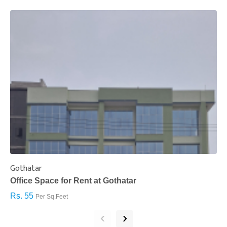
Gothatar
S
Office Space for Rent at Gothatar
H
Rs. 55
R
Per Sq.Feet
‹
›