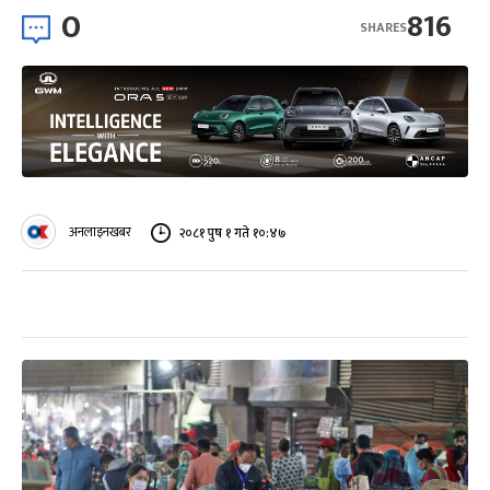
0
816
SHARES
अनलाइनखबर
२०८१ पुष १ गते १०:४७