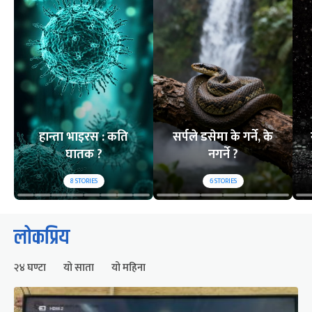
हान्ता भाइरस : कति
सर्पले डसेमा के गर्ने, के
घातक ?
नगर्ने ?
8
STORIES
6
STORIES
लोकप्रिय
२४ घण्टा
यो साता
यो महिना