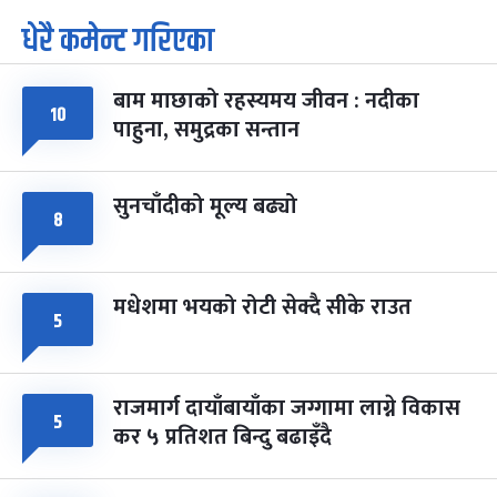
धेरै कमेन्ट गरिएका
पूर्णिमा व्रत
७ महिना बाँकी
७
-
चैत्र ७, २०८३
Mar 21, 2027
आइत
बाम माछाको रहस्यमय जीवन : नदीका
फागुपूर्णिमा
७ महिना बाँकी
८
१०
पाहुना, समुद्रका सन्तान
-
चैत्र ८, २०८३
Mar 22, 2027
सोम
सुनचाँदीको मूल्य बढ्यो
८
मधेशमा भयको रोटी सेक्दै सीके राउत
५
राजमार्ग दायाँबायाँका जग्गामा लाग्ने विकास
५
कर ५ प्रतिशत बिन्दु बढाइँदै