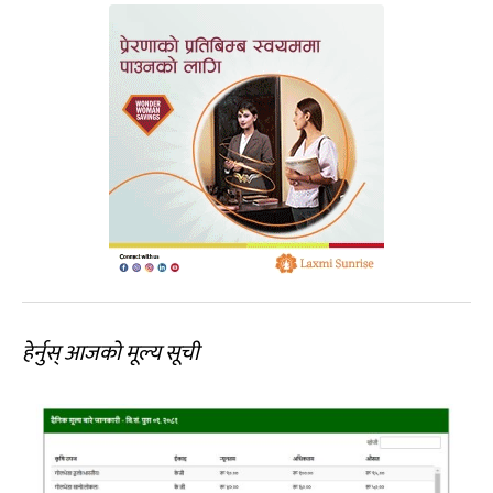
हेर्नुस् आजको मूल्य सूची