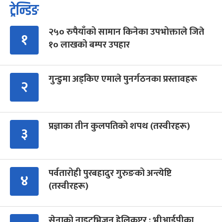
ट्रेन्डिङ
२५० रुपैयाँको सामान किनेका उपभोक्ताले जिते
१
१० लाखको बम्पर उपहार
गुन्डुमा अड्किए एमाले पुनर्गठनका प्रस्तावहरू
२
प्रज्ञाका तीन कुलपतिको शपथ (तस्वीरहरू)
३
पर्वतारोही पुरबहादुर गुरुङको अन्त्येष्टि
४
(तस्वीरहरू)
सेनाको नाइटभिजन हेलिकप्टर : भीआईपीका