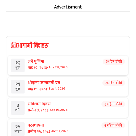
Advertisment
आगामी बिदाहरु
जनै पूर्णिमा
२१ दिन बाँकी
१२
-
भाद्र १२, २०८३
Aug 28, 2026
शुक्र
श्रीकृष्ण जन्माष्टमी व्रत
२८ दिन बाँकी
१९
-
भाद्र १९, २०८३
Sep 4, 2026
शुक्र
संविधान दिवस
१ महिना बाँकी
३
-
असोज ३, २०८३
Sep 19, 2026
शनि
घटस्थापना
२ महिना बाँकी
२५
-
असोज २५, २०८३
Oct 11, 2026
आइत