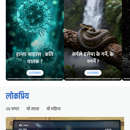
हान्ता भाइरस : कति
सर्पले डसेमा के गर्ने, के
घातक ?
नगर्ने ?
8
STORIES
6
STORIES
लोकप्रिय
२४ घण्टा
यो साता
यो महिना