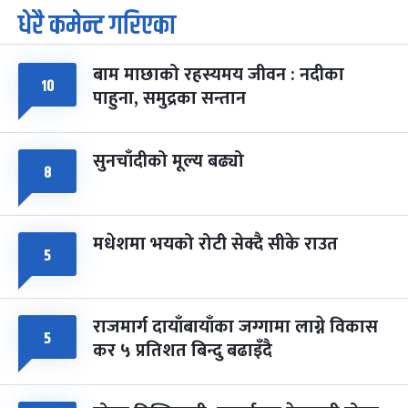
धेरै कमेन्ट गरिएका
पूर्णिमा व्रत
७ महिना बाँकी
७
-
चैत्र ७, २०८३
Mar 21, 2027
आइत
बाम माछाको रहस्यमय जीवन : नदीका
फागुपूर्णिमा
१०
७ महिना बाँकी
८
पाहुना, समुद्रका सन्तान
-
चैत्र ८, २०८३
Mar 22, 2027
सोम
सुनचाँदीको मूल्य बढ्यो
८
मधेशमा भयको रोटी सेक्दै सीके राउत
५
राजमार्ग दायाँबायाँका जग्गामा लाग्ने विकास
५
कर ५ प्रतिशत बिन्दु बढाइँदै