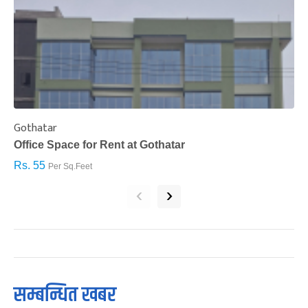
Gothatar
S
Office Space for Rent at Gothatar
H
Rs. 55
R
Per Sq.Feet
‹
›
सम्बन्धित खबर