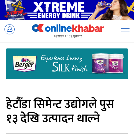
Skip
to
२२ साउन २०८३, शुक्रबार
content
हेटौँडा सिमेन्ट उद्योगले पुस
१३ देखि उत्पादन थाल्ने