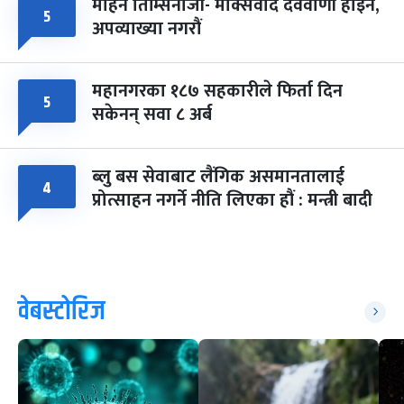
मोहन तिम्सिनाजी- मार्क्सवाद देववाणी होइन,
५
अपव्याख्या नगरौं
महानगरका १८७ सहकारीले फिर्ता दिन
५
सकेनन् सवा ८ अर्ब
ब्लु बस सेवाबाट लैंगिक असमानतालाई
४
प्रोत्साहन नगर्ने नीति लिएका हौं : मन्त्री बादी
वेबस्टोरिज