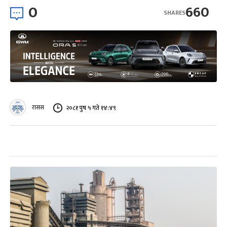
0
660
SHARES
रासस
२०८१ पुष ५ गते १४:४९