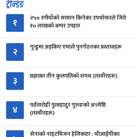
ट्रेन्डिङ
२५० रुपैयाँको सामान किनेका उपभोक्ताले जिते
१
१० लाखको बम्पर उपहार
गुन्डुमा अड्किए एमाले पुनर्गठनका प्रस्तावहरू
२
प्रज्ञाका तीन कुलपतिको शपथ (तस्वीरहरू)
३
पर्वतारोही पुरबहादुर गुरुङको अन्त्येष्टि
४
(तस्वीरहरू)
सेनाको नाइटभिजन हेलिकप्टर : भीआईपीका