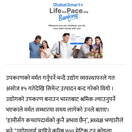
उपकरणको मर्मत गर्नुपर्ने भन्दै उद्योग व्यवस्थापनले गत
असोज १५ गतेदेखि सिमेन्ट उत्पादन बन्द गरेको थियो ।
उद्योगको उपकरण बनाउन भारतबाट श्रमिक ल्याउनुपर्ने
भएकाले मर्मत सम्भारमा समय लागेको उनले बताए।
‘हामीसँग कच्चापदार्थको कुनै अभाव छैन्’, अध्यक्ष भण्डारीले
भने, ‘उद्योगलाई चाहिने करिब ४०० मेट्रिक टन कोइला