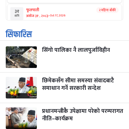
फूलपाती
२ महिना बाँकी
३१
-
असोज ३१ , २०८३
Oct 17, 2026
शनि
कार्तिक सङ्क्रान्ति
२ महिना बाँकी
१
सिफारिस
-
कार्तिक १, २०८३
Oct 18, 2026
आइत
सिंगो पालिका नै लालपुर्जाविहीन
महानवमी
२ महिना बाँकी
३
-
कार्तिक ३, २०८३
Oct 20, 2026
मंगल
विजयादशमी
२ महिना बाँकी
४
-
कार्तिक ४, २०८३
Oct 21, 2026
बुध
छिमेकसँग सीमा समस्या संवादबाटै
समाधान गर्ने सरकारी सन्देश
पापा‌ङ्कुशा एकादशी व्रत
२ महिना बाँकी
५
-
कार्तिक ५, २०८३
Oct 22, 2026
बिहि
प्रधानमन्त्रीकै उपेक्षामा परेको परम्परागत
कुकुर तिहार
३ महिना बाँकी
२२
-
कार्तिक २२, २०८३
नीति–कार्यक्रम
Nov 8, 2026
आइत